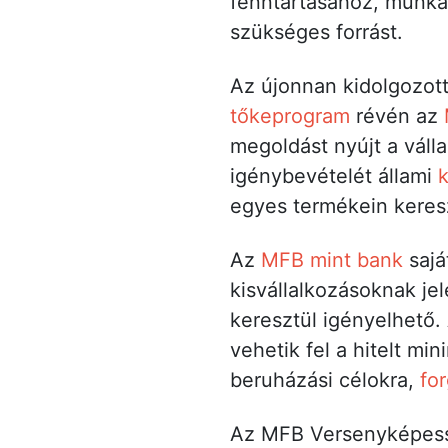
fenntartásához, munkav
szükséges forrást.
Az újonnan kidolgozott,
tőkeprogram
révén az
megoldást nyújt a váll
igénybevételét állami
k
egyes termékein keresz
Az
MFB mint bank
sajá
kisvállalkozásoknak je
keresztül igényelhető.
vehetik fel a hitelt mi
beruházási célokra,
fo
Az MFB Versenyképesség