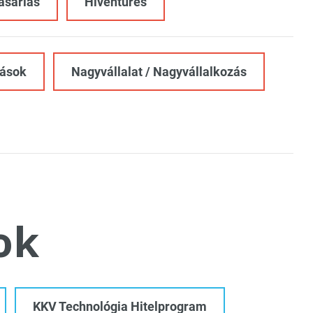
vásárlás
Hiventures
zások
Nagyvállalat / Nagyvállalkozás
ok
KKV Technológia Hitelprogram