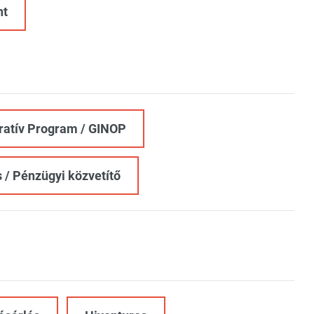
nt
eratív Program / GINOP
 / Pénzügyi közvetítő