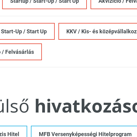
Startup / Start-Up / Start Up
Akvizíció / Fel
 Start-Up / Start Up
KKV / Kis- és középvállalko
 / Felvásárlás
ülső
hivatkozás
is Hitel
MFB Versenyképességi Hitelprogram