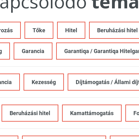
apcsolódó
témá
rozás
Tőke
Hitel
Beruházási hitel
g
Garancia
Garantiqa / Garantiqa Hitelga
ancia
Kezesség
Díjtámogatás / Állami dí
Beruházási hitel
Kamattámogatás
Fo