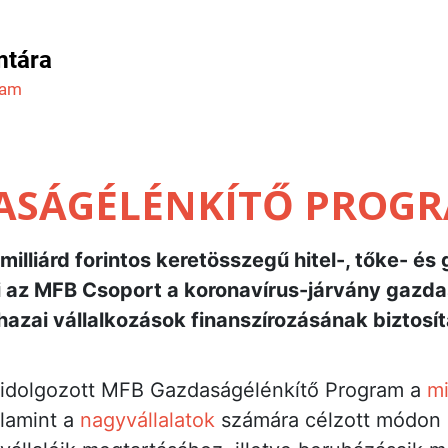
mtára
ram
ASÁGÉLÉNKÍTŐ PROG
illiárd forintos keretösszegű hitel-, tőke- é
 az MFB Csoport a koronavírus-járvány gazda
hazai vállalkozások finanszírozásának biztosít
kidolgozott MFB Gazdaságélénkítő Program a
mi
alamint a
nagyvállalatok
számára célzott módon b