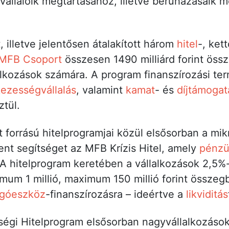
állalóik megtartásához, illetve beruházásaik 
 illetve jelentősen átalakított három
hitel
-, ket
MFB Csoport
összesen 1490 milliárd forint ös
alkozások számára. A program finanszírozási te
ezességvállalás
, valamint
kamat
- és
díjtámogat
tül.
t forrású hitelprogramjai közül elsősorban a mik
lent segítséget az MFB Krízis Hitel, amely
pénzü
 A hitelprogram keretében a vállalkozások 2,5%
nimum 1 millió, maximum 150 millió forint összeg
rgóeszköz
-finanszírozásra – ideértve a
likviditás
i Hitelprogram elsősorban nagyvállalkozások, 