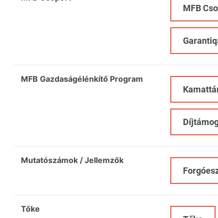
MFB Cso
Garantiq
MFB Gazdaságélénkítő Program
Kamattá
Díjtámog
Mutatószámok / Jellemzők
Forgóes
Tőke