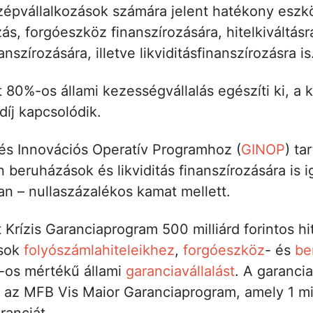
épvállalkozások számára jelent hatékony eszkö
ás, forgóeszköz finanszírozására, hitelkiváltás
nszírozására, illetve likviditásfinanszírozásra is
 80%-os állami kezességvállalás egészíti ki, a
díj kapcsolódik.
és Innovációs Operatív Programhoz (
GINOP
) ta
beruházások és likviditás finanszírozására is i
n – nullaszázalékos kamat mellett.
t Krízis Garanciaprogram 500 milliárd forintos h
ások
folyószámlahiteleikhez
,
forgóeszköz
- és
be
-os mértékű állami
garanciavállalást
. A garanci
t az MFB Vis Maior Garanciaprogram, amely 1 mill