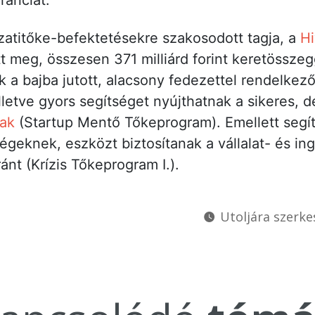
ranciát.
atitőke-befektetésekre szakosodott tagja, a
Hi
t meg, összesen 371 milliárd forint keretössze
 a bajba jutott, alacsony fedezettel rendelke
letve gyors segítséget nyújthatnak a sikeres, de
ak
(Startup Mentő Tőkeprogram). Emellett segít
 cégeknek, eszközt biztosítanak a vállalat- és in
ánt (Krízis Tőkeprogram I.).
Utoljára szerke