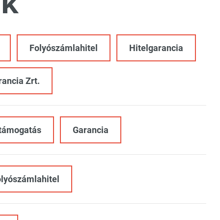
k
Folyószámlahitel
Hitelgarancia
rancia Zrt.
jtámogatás
Garancia
lyószámlahitel