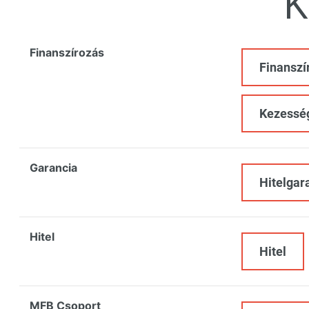
K
Finanszírozás
Finanszí
Kezessé
Garancia
Hitelgar
Hitel
Hitel
MFB Csoport