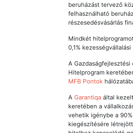
beruházást tervező köz
felhasználható beruház
részesedésvásárlás fina
Mindkét hitelprogramot
0,1% kezességvállalási 
A Gazdaságfejlesztési 
Hitelprogram keretében 
MFB Pontok
hálózatába
A
Garantiqa
által kezel
keretében a vállalkoz
vehetik igénybe a 90%
kiegészítésére létrejöt