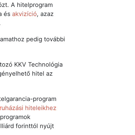
zt. A hitelprogram
ra és
akvizíció
, azaz
.
 kamathoz pedig további
rtozó KKV Technológia
gényelhető hitel az
itelgarancia-program
ruházási hiteleikhez
aprogramok
iárd forinttól nyújt