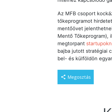
hitelhez kapcsolódó ga
Az MFB csoport kockáz
tőkeprogramot hirdetet
mentőövet jelenthetnek
Mentő Tőkeprogram), il
megtorpant
startupokn
bajba jutott stratégiai
bel- és külföldön egyar
Megosztás