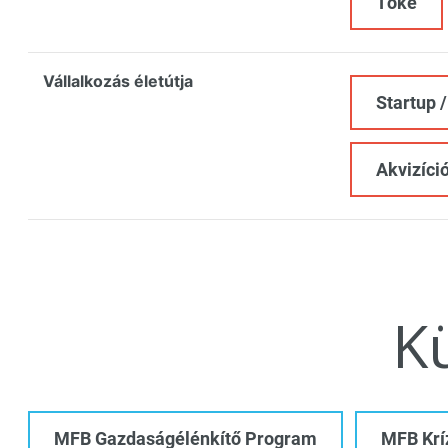
Tőke
Vállalkozás életútja
Startup /
Akvizíció
K
MFB Gazdaságélénkítő Program
MFB Kríz