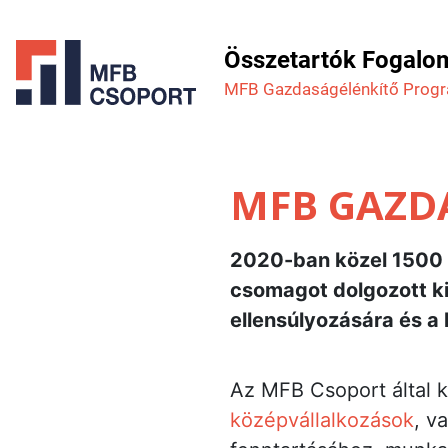
Összetartók Fogalo
MFB Gazdaság­élénkítő Prog
MFB GAZD
2020-ban közel 1500 m
csomagot dolgozott ki
ellensúlyozására és a 
Az MFB Csoport által 
középvállalkozások
, v