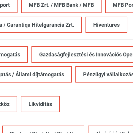
port
MFB Zrt. / MFB Bank / MFB
MFB Po
a / Garantiqa Hitelgarancia Zrt.
Hiventures
mogatás
Gazdaságfejlesztési és Innovációs Op
atás / Állami díjtámogatás
Pénzügyi vállalkozás
zköz
Likviditás