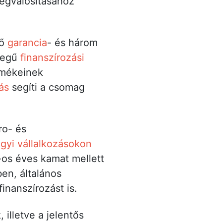
megvalósításához
tő
garancia
- és három
szegű
finanszírozási
rmékeinek
ás
segíti a csomag
ro- és
gyi vállalkozásokon
-os éves kamat mellett
ben, általános
finanszírozást is.
illetve a jelentős