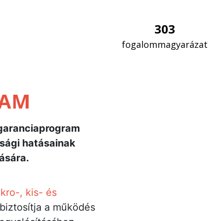
303
fogalommagyarázat
RAM
s garanciaprogram
sági hatásainak
ására.
kro-, kis- és
iztosítja a működés