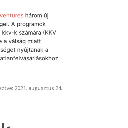
ventures
három új
ggel. A programok
ző kkv-k számára (KKV
 a válság miatt
séget nyújtanak a
gatlanfelvásárlásokhoz
sztve: 2021. augusztus 24.