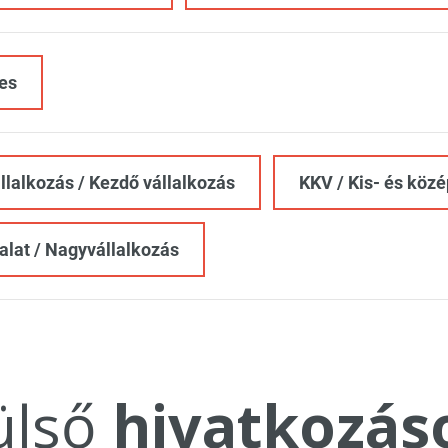
es
állalkozás / Kezdő vállalkozás
KKV / Kis- és köz
alat / Nagyvállalkozás
ülső
hivatkozás