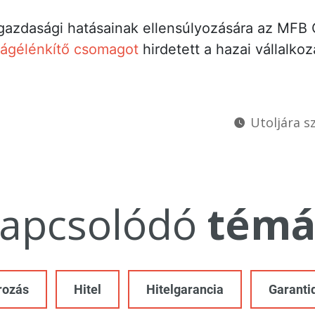
 gazdasági hatásainak ellensúlyozására az MFB
ágélénkítő csomagot
hirdetett a hazai vállalko
Utoljára sz
apcsolódó
témá
rozás
Hitel
Hitelgarancia
Garantiq