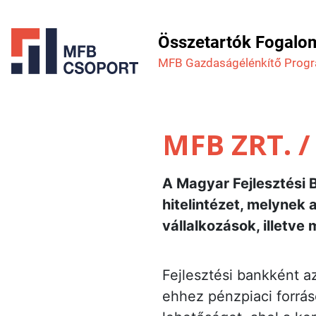
Összetartók Fogalo
MFB Gazdaság­élénkítő Prog
MFB ZRT. 
A Magyar Fejlesztési 
hitelintézet, melynek 
vállalkozások, illetv
Fejlesztési bankként a
ehhez pénzpiaci forrás