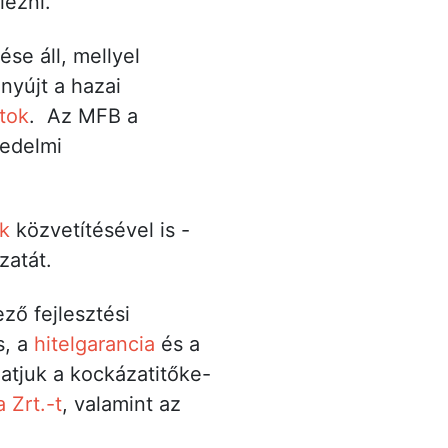
lezni.
se áll, mellyel
nyújt a hazai
tok
. Az MFB a
kedelmi
ok
közvetítésével is -
zatát.
ző fejlesztési
s, a
hitelgarancia
és a
hatjuk a kockázatitőke-
 Zrt.-t
, valamint az