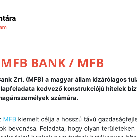
mtára
ram
/ MFB BANK / MFB
Bank Zrt. (MFB) a magyar állam kizárólagos tu
alapfeladata kedvező konstrukciójú hitelek biz
e magánszemélyek számára.
z
MFB
kiemelt célja a hosszú távú gazdaságfejl
ok bevonása. Feladata, hogy olyan területeken 