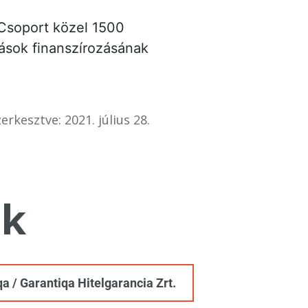
 Csoport közel 1500
zások finanszírozásának
erkesztve: 2021. július 28.
k
a / Garantiqa Hitelgarancia Zrt.