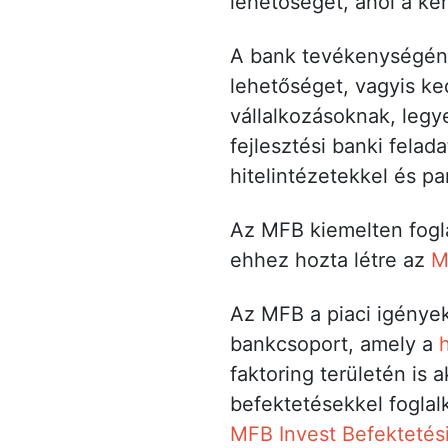
lehetőséget, ahol a k
A bank tevékenységének
lehetőséget, vagyis ke
vállalkozásoknak, leg
fejlesztési banki fela
hitelintézetekkel és p
Az MFB kiemelten fogl
ehhez hozta létre az
M
Az MFB a piaci igények
bankcsoport, amely a
faktoring területén is 
befektetésekkel fogla
MFB Invest Befektetési