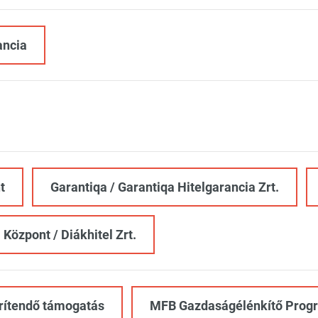
ancia
t
Garantiqa / Garantiqa Hitelgarancia Zrt.
 Központ / Diákhitel Zrt.
rítendő támogatás
MFB Gazdaságélénkítő Prog