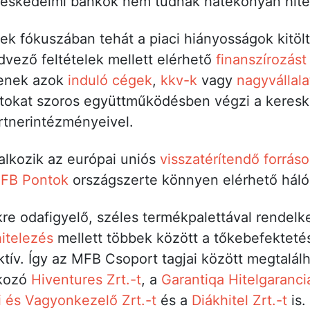
ereskedelmi bankok nem tudnak hatékonyan hite
 fókuszában tehát a piaci hiányosságok kitölté
dvező feltételek mellett elérhető
finanszírozást
yenek azok
induló cégek
,
kkv-k
vagy
nagyvállala
datokat szoros együttműködésben végzi a keres
artnerintézményeivel.
alkozik az európai uniós
visszatérítendő forrás
FB Pontok
országszerte könnyen elérhető háló
re odafigyelő, széles termékpalettával rendelke
hitelezés
mellett többek között a tőkebefekteté
aktív. Így az MFB Csoport tagjai között megtalál
lkozó
Hiventures Zrt.-t
, a
Garantiqa Hitelgarancia
 és Vagyonkezelő Zrt.-t
és a
Diákhitel Zrt.-t
is.