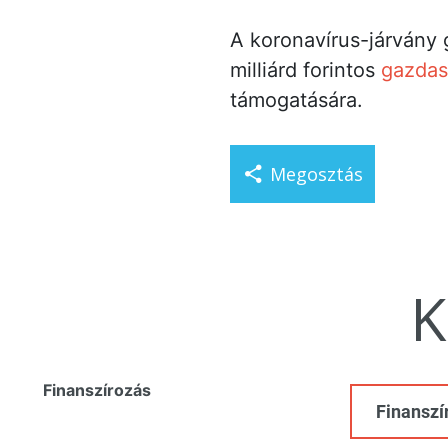
A koronavírus-járvány
milliárd forintos
gazdas
támogatására.
Megosztás
K
Finanszírozás
Finanszí