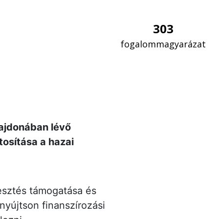
303
fogalommagyarázat
lajdonában lévő
tosítása a hazai
esztés támogatása és
nyújtson finanszírozási