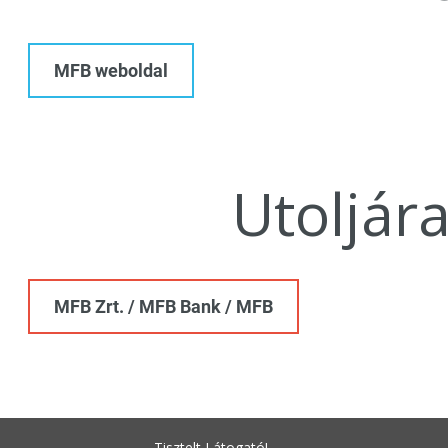
MFB weboldal
Utoljár
MFB Zrt. / MFB Bank / MFB
Tisztelt Látogató!