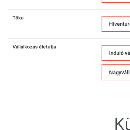
Tőke
Hiventur
Vállalkozás életútja
Induló v
Nagyváll
K