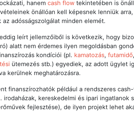
kockázati, hanem
cash flow
tekintetében is önál
vételeinek önállóan kell képesnek lenniük arra
k az adósságszolgálat minden elemét.
eddig leírt jellemzőiből is következik, hogy bi
euró) alatt nem érdemes ilyen megoldásban gond
nanszírozás kondíciói (pl.
kamatozás
,
futamidő
tési
ütemezés stb.) egyediek, az adott ügylet i
va kerülnek meghatározásra.
ént finanszírozhatók például a rendszeres cash-
l. irodaházak, kereskedelmi és ipari ingatlanok s
rőművek fejlesztése), de ilyen projekt lehet ak