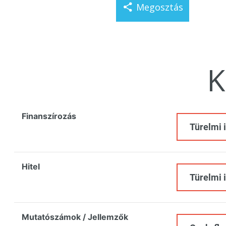
Megosztás
K
Finanszírozás
Türelmi 
Hitel
Türelmi 
Mutatószámok / Jellemzők