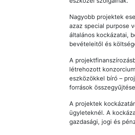
eszközei szolgálnak.
Nagyobb projektek ese
azaz special purpose ve
általános kockázatai, be
bevételeitől és költsége
A projektfinanszírozásb
létrehozott konzorcium
eszközökkel bíró – pro
források összegyűjtése
A projektek kockázatá
ügyleteknél. A kockáz
gazdasági, jogi és pé