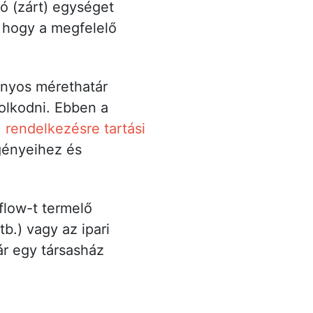
ló (zárt) egységet
, hogy a megfelelő
zonyos mérethatár
olkodni. Ebben a
,
rendelkezésre tartási
gényeihez és
flow-t termelő
tb.) vagy az ipari
ár egy társasház