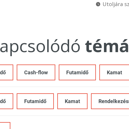
Utoljára sz
apcsolódó
témá
idő
Cash-flow
Futamidő
Kamat
idő
Futamidő
Kamat
Rendelkezésr