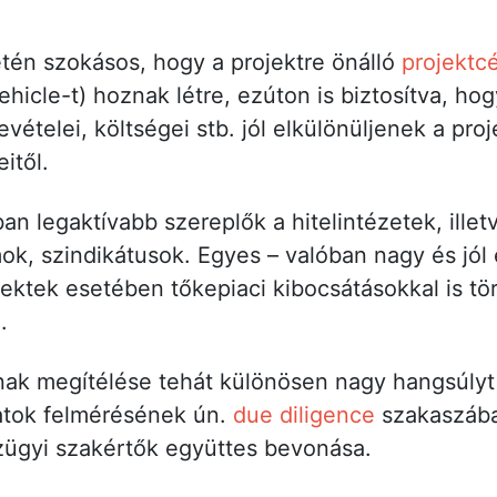
tén szokásos, hogy a projektre önálló
projektc
hicle-t) hoznak létre, ezúton is biztosítva, ho
vételei, költségei stb. jól elkülönüljenek a proj
itől.
an legaktívabb szereplők a hitelintézetek, illetv
ok, szindikátusok. Egyes – valóban nagy és jól 
jektek esetében tőkepiaci kibocsátásokkal is t
.
nak megítélése tehát különösen nagy hangsúlyt
atok felmérésének ún.
due diligence
szakaszába
nzügyi szakértők együttes bevonása.