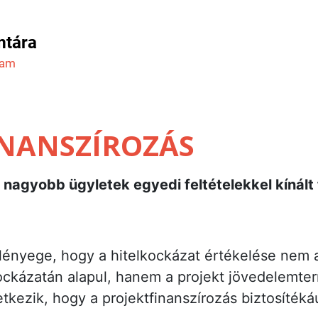
mtára
ram
INANSZÍROZÁS
 nagyobb ügyletek egyedi feltételekkel kínált 
 lényege, hogy a hitelkockázat értékelése nem 
 kockázatán alapul, hanem a projekt jövedelemt
tkezik, hogy a projektfinanszírozás biztosítéká