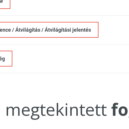
ow
ence / Átvilágítás / Átvilágítási jelentés
ég
a megtekintett
fo