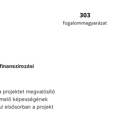
303
fogalommagyarázat
finanszírozási
a projektet megvalósító
ermelő képességének
ul elsősorban a projekt