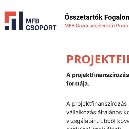
Összetartók Fogalo
MFB Gazdaság­élénkítő Prog
PROJEKTF
A projektfinanszírozás
formája.
A projektfinanszírozás
vállalkozás általános
vizsgálatán. Ebből köve