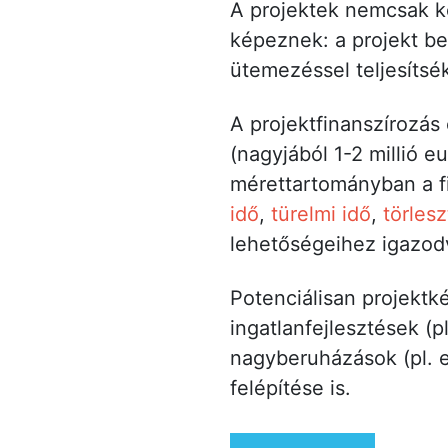
A projektek nemcsak 
képeznek: a projekt be
ütemezéssel teljesítsé
A projektfinanszírozás 
(nagyjából 1-2 millió 
mérettartományban a fi
idő
,
türelmi idő
,
törlesz
lehetőségeihez igazod
Potenciálisan projektk
ingatlanfejlesztések (p
nagyberuházások (pl. e
felépítése is.