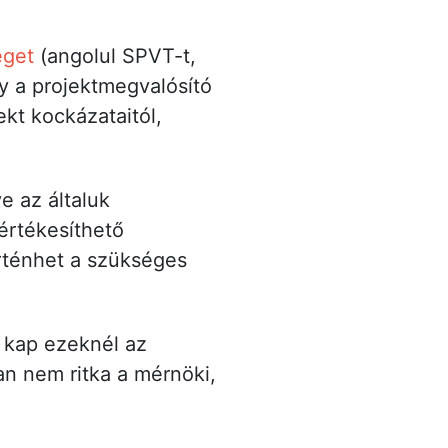
éget
(angolul SPVT-t,
gy a projektmegvalósító
ekt kockázataitól,
e az általuk
értékesíthető
örténhet a szükséges
 kap ezeknél az
n nem ritka a mérnöki,