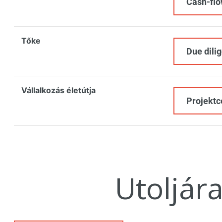
Cash-fl
Tőke
Due dilig
Vállalkozás életútja
Projektc
Utoljár