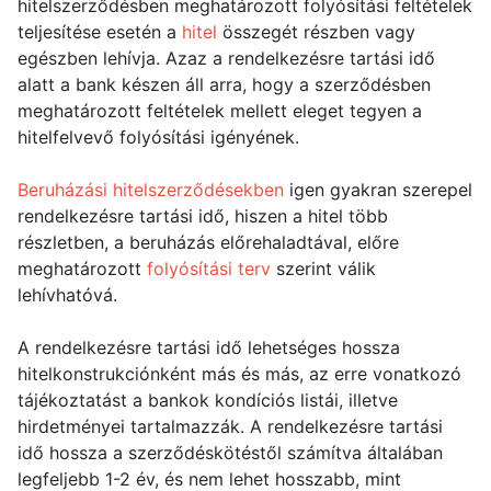
hitelszerződésben meghatározott folyósítási feltételek
teljesítése esetén a
hitel
összegét részben vagy
egészben lehívja. Azaz a rendelkezésre tartási idő
alatt a bank készen áll arra, hogy a szerződésben
meghatározott feltételek mellett eleget tegyen a
hitelfelvevő folyósítási igényének.
Beruházási hitelszerződésekben
igen gyakran szerepel
rendelkezésre tartási idő, hiszen a hitel több
részletben, a beruházás előrehaladtával, előre
meghatározott
folyósítási terv
szerint válik
lehívhatóvá.
A rendelkezésre tartási idő lehetséges hossza
hitelkonstrukciónként más és más, az erre vonatkozó
tájékoztatást a bankok kondíciós listái, illetve
hirdetményei tartalmazzák. A rendelkezésre tartási
idő hossza a szerződéskötéstől számítva általában
legfeljebb 1-2 év, és nem lehet hosszabb, mint