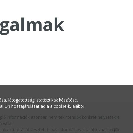
galmak
a, látogatottsági statisztikák készítése,
Ön hozzájárulását adja a cookie-k, alábbi
replő információk azonban nem tekintendők konkrét helyzetekre
vállal.
nk aktualitását vesztett hibás információval találkozna, kérjük