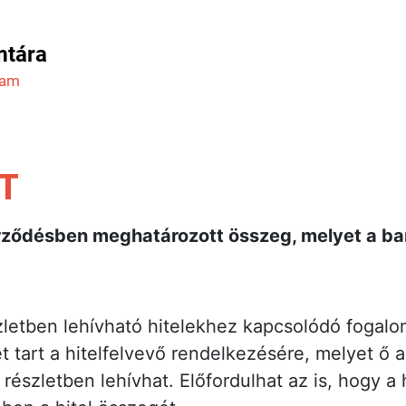
mtára
ram
T
zerződésben meghatározott összeg, melyet a ban
zletben lehívható hitelekhez kapcsolódó fogalom
 tart a hitelfelvevő rendelkezésére, melyet ő 
részletben lehívhat. Előfordulhat az is, hogy a