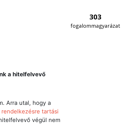
303
fogalommagyarázat
k a hitelfelvevő
. Arra utal, hogy a
a
rendelkezésre tartási
 hitelfelvevő végül nem