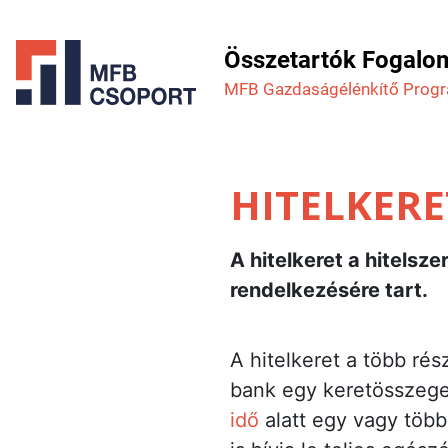
Összetartók Fogalo
MFB Gazdaság­élénkítő Prog
HITELKERE
A hitelkeret a hitels
rendelkezésére tart.
A hitelkeret a több rés
bank egy keretösszeget
idő
alatt egy vagy több 