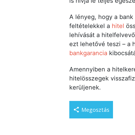
is hívja le teljes egés
A lényeg, hogy a bank 
feltételekkel a
hitel
öss
lehívását a hitelfelve
ezt lehetővé teszi – a
bankgarancia
kibocsátá
Amennyiben a hitelke
hitelösszegek visszafiz
kerüljenek.
Megosztás