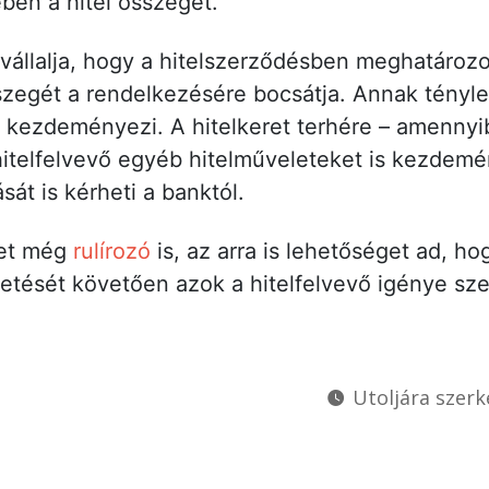
zében a hitel összegét.
vállalja, hogy a hitelszerződésben meghatározot
zegét a rendelkezésére bocsátja. Annak tényle
vő kezdeményezi. A hitelkeret terhére – amennyi
 hitelfelvevő egyéb hitelműveleteket is kezdemé
sát is kérheti a banktól.
ret még
rulírozó
is, az arra is lehetőséget ad, h
etését követően azok a hitelfelvevő igénye szer
Utoljára szerk