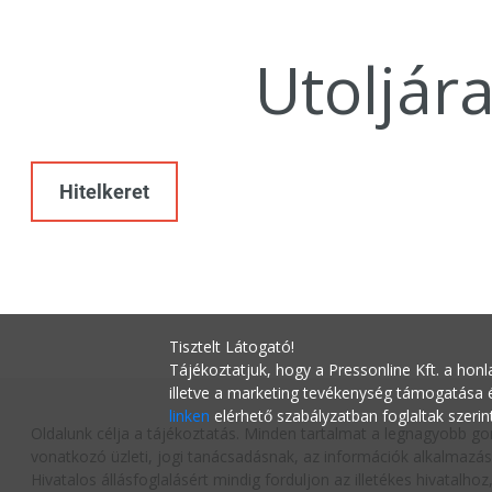
Utoljár
Hitelkeret
Tisztelt Látogató!
Tájékoztatjuk, hogy a Pressonline Kft. a honl
illetve a marketing tevékenység támogatása
linken
elérhető szabályzatban foglaltak szerin
Oldalunk célja a tájékoztatás. Minden tartalmat a legnagyobb go
vonatkozó üzleti, jogi tanácsadásnak, az információk alkalmazás
Hivatalos állásfoglalásért mindig forduljon az illetékes hivatalh