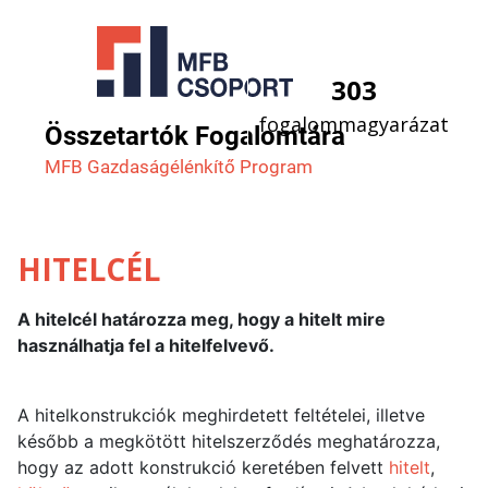
303
fogalommagyarázat
Összetartók Fogalomtára
MFB Gazdaság­élénkítő Program
HITELCÉL
A hitelcél határozza meg, hogy a hitelt mire
használhatja fel a hitelfelvevő.
A hitelkonstrukciók meghirdetett feltételei, illetve
később a megkötött hitelszerződés meghatározza,
hogy az adott konstrukció keretében felvett
hitelt
,