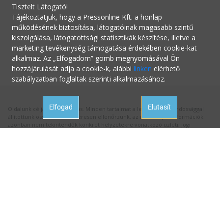
Tisztelt Látogató!
Tájékoztatjuk, hogy a Pressonline Kft. a honlap
működésének biztosítása, látogatóinak magasabb szintű
kiszolgálása, látogatottsági statisztikák készítése, illetve a
marketing tevékenység támogatása érdekében cookie-kat
alkalmaz. Az „Elfogadom” gomb megnyomásával Ön
hozzájárulását adja a cookie-k, alábbi
linken
elérhető
szabályzatban foglaltak szerinti alkalmazásához.
Elfogad
Elutasít
Oldalunk célja a tájékoztatás. Minden tartalmat a legnagyobb gondossággal
állítottunk össze és rendszeresen ellenőrzünk, az itt szereplő információk
azonban nem tekintendők konkrét helyzetekre vonatkozó üzleti, jogi
tanácsadásnak, az információk alkalmazásából fakadó bármilyen jogi
következményért a kiadó felelősséget nem vállal.
Hivatalos állásfoglalásért mindig forduljon az illetékes hivatalhoz, ha
tanácsadásra van szüksége a megfelelő szakértőhöz! Ha az oldalunk
aktualitását vesztett hibás információval találkozna, kérjük jelezze nekünk:
hibabejelentes@startupguide.hu
!
Impresszum
Felhasználási feltételek