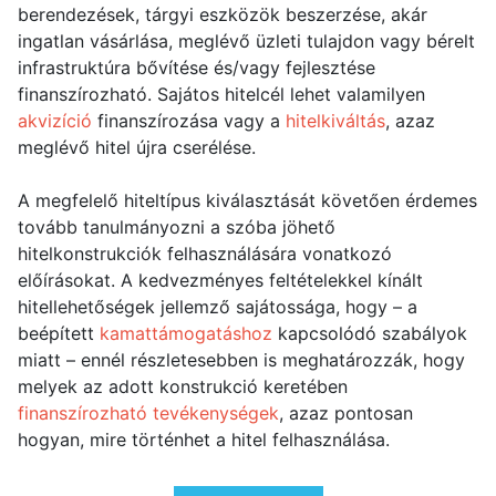
berendezések, tárgyi eszközök beszerzése, akár
ingatlan vásárlása, meglévő üzleti tulajdon vagy bérelt
infrastruktúra bővítése és/vagy fejlesztése
finanszírozható. Sajátos hitelcél lehet valamilyen
akvizíció
finanszírozása vagy a
hitelkiváltás
, azaz
meglévő hitel újra cserélése.
A megfelelő hiteltípus kiválasztását követően érdemes
tovább tanulmányozni a szóba jöhető
hitelkonstrukciók felhasználására vonatkozó
előírásokat. A kedvezményes feltételekkel kínált
hitellehetőségek jellemző sajátossága, hogy – a
beépített
kamattámogatáshoz
kapcsolódó szabályok
miatt – ennél részletesebben is meghatározzák, hogy
melyek az adott konstrukció keretében
finanszírozható tevékenységek
, azaz pontosan
hogyan, mire történhet a hitel felhasználása.