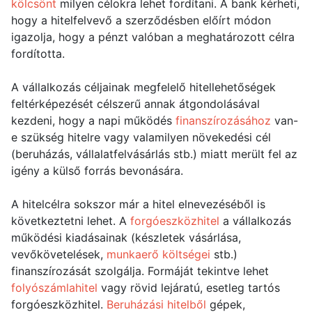
kölcsönt
milyen célokra lehet fordítani. A bank kérheti,
hogy a hitelfelvevő a szerződésben előírt módon
igazolja, hogy a pénzt valóban a meghatározott célra
fordította.
A vállalkozás céljainak megfelelő hitellehetőségek
feltérképezését célszerű annak átgondolásával
kezdeni, hogy a napi működés
finanszírozásához
van-
e szükség hitelre vagy valamilyen növekedési cél
(beruházás, vállalatfelvásárlás stb.) miatt merült fel az
igény a külső forrás bevonására.
A hitelcélra sokszor már a hitel elnevezéséből is
következtetni lehet. A
forgóeszközhitel
a vállalkozás
működési kiadásainak (készletek vásárlása,
vevőkövetelések,
munkaerő költségei
stb.)
finanszírozását szolgálja. Formáját tekintve lehet
folyószámlahitel
vagy rövid lejáratú, esetleg tartós
forgóeszközhitel.
Beruházási hitelből
gépek,