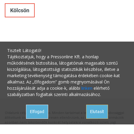
Kölcsön
Tisztelt Látogató!
Tájékoztatjuk, hogy a Pressonline Kft. a honlap
működésének biztosítása, látogatóinak magasabb szintű
kiszolgálása, látogatottsági statisztikák készítése, illetve a
marketing tevékenység támogatása érdekében cookie-kat
alkalmaz. Az „Elfogadom” gomb megnyomásával Ön
hozzájárulását adja a cookie-k, alábbi
linken
elérhető
szabályzatban foglaltak szerinti alkalmazásához.
Elfogad
Elutasít
Oldalunk célja a tájékoztatás. Minden tartalmat a legnagyobb gondossággal
állítottunk össze és rendszeresen ellenőrzünk, az itt szereplő információk
azonban nem tekintendők konkrét helyzetekre vonatkozó üzleti, jogi
tanácsadásnak, az információk alkalmazásából fakadó bármilyen jogi
következményért a kiadó felelősséget nem vállal.