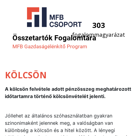
303
fogalommagyarázat
Összetartók Fogalomtára
MFB Gazdaság­élénkítő Program
KÖLCSÖN
A kölcsön felvétele adott pénzösszeg meghatározott
időtartamra történő kölcsönvételét jelenti.
Jóllehet az általános szóhasználatban gyakran
szinonimaként jelennek meg, a valóságban van
különbség a kölcsön és a hitel között. A lényegi