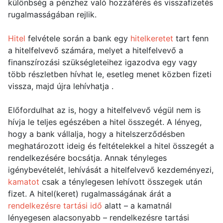
különbség a pénzhez való hozzáférés és visszafizetés
rugalmasságában rejlik.
Hitel
felvétele során a bank egy
hitelkeretet
tart fenn
a hitelfelvevő számára, melyet a hitelfelvevő a
finanszírozási szükségleteihez igazodva egy vagy
több részletben hívhat le, esetleg menet közben fizeti
vissza, majd újra lehívhatja .
Előfordulhat az is, hogy a hitelfelvevő végül nem is
hívja le teljes egészében a hitel összegét. A lényeg,
hogy a bank vállalja, hogy a hitelszerződésben
meghatározott ideig és feltételekkel a hitel összegét a
rendelkezésére bocsátja. Annak tényleges
igénybevételét, lehívását a hitelfelvevő kezdeményezi,
kamatot
csak a ténylegesen lehívott összegek után
fizet. A hitel(keret) rugalmasságának árát a
rendelkezésre tartási idő
alatt – a kamatnál
lényegesen alacsonyabb – rendelkezésre tartási