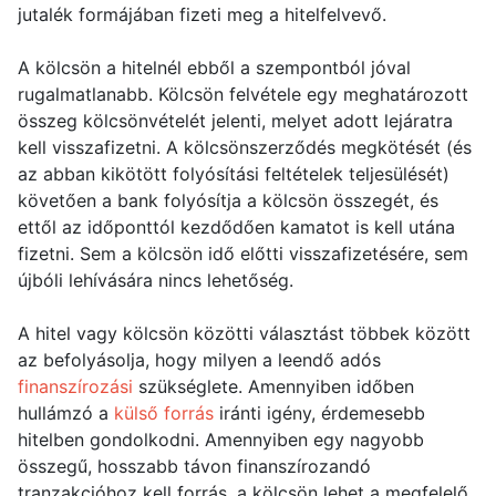
jutalék formájában fizeti meg a hitelfelvevő.
A kölcsön a hitelnél ebből a szempontból jóval
rugalmatlanabb. Kölcsön felvétele egy meghatározott
összeg kölcsönvételét jelenti, melyet adott lejáratra
kell visszafizetni. A kölcsönszerződés megkötését (és
az abban kikötött folyósítási feltételek teljesülését)
követően a bank folyósítja a kölcsön összegét, és
ettől az időponttól kezdődően kamatot is kell utána
fizetni. Sem a kölcsön idő előtti visszafizetésére, sem
újbóli lehívására nincs lehetőség.
A hitel vagy kölcsön közötti választást többek között
az befolyásolja, hogy milyen a leendő adós
finanszírozási
szükséglete. Amennyiben időben
hullámzó a
külső forrás
iránti igény, érdemesebb
hitelben gondolkodni. Amennyiben egy nagyobb
összegű, hosszabb távon finanszírozandó
tranzakcióhoz kell forrás, a kölcsön lehet a megfelelő