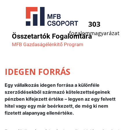
303
fogalommagyarázat
Összetartók Fogalomtára
MFB Gazdaság­élénkítő Program
IDEGEN FORRÁS
Egy vállalkozás idegen forrása a különféle
szerződésekből származó kötelezettségeinek
pénzben kifejezett értéke – legyen az egy felvett
hitel vagy egy már beérkezett, de még ki nem
fizetett alapanyag ellenértéke.