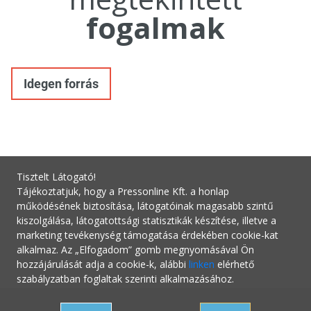
fogalmak
Idegen forrás
Tisztelt Látogató!
Tájékoztatjuk, hogy a Pressonline Kft. a honlap
működésének biztosítása, látogatóinak magasabb szintű
kiszolgálása, látogatottsági statisztikák készítése, illetve a
marketing tevékenység támogatása érdekében cookie-kat
alkalmaz. Az „Elfogadom” gomb megnyomásával Ön
hozzájárulását adja a cookie-k, alábbi
linken
elérhető
szabályzatban foglaltak szerinti alkalmazásához.