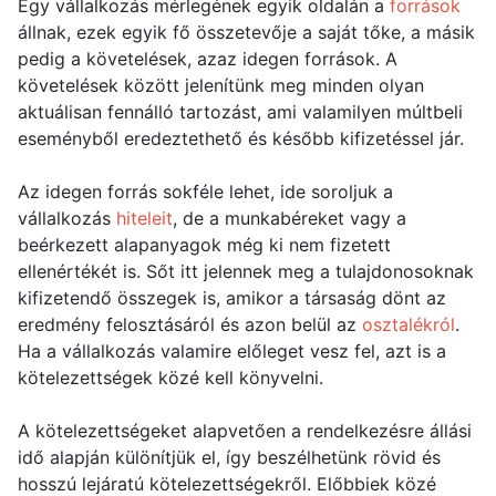
Egy vállalkozás mérlegének egyik oldalán a
források
állnak, ezek egyik fő összetevője a saját tőke, a másik
pedig a követelések, azaz idegen források. A
követelések között jelenítünk meg minden olyan
aktuálisan fennálló tartozást, ami valamilyen múltbeli
eseményből eredeztethető és később kifizetéssel jár.
Az idegen forrás sokféle lehet, ide soroljuk a
vállalkozás
hiteleit
, de a munkabéreket vagy a
beérkezett alapanyagok még ki nem fizetett
ellenértékét is. Sőt itt jelennek meg a tulajdonosoknak
kifizetendő összegek is, amikor a társaság dönt az
eredmény felosztásáról és azon belül az
osztalékról
.
Ha a vállalkozás valamire előleget vesz fel, azt is a
kötelezettségek közé kell könyvelni.
A kötelezettségeket alapvetően a rendelkezésre állási
idő alapján különítjük el, így beszélhetünk rövid és
hosszú lejáratú kötelezettségekről. Előbbiek közé