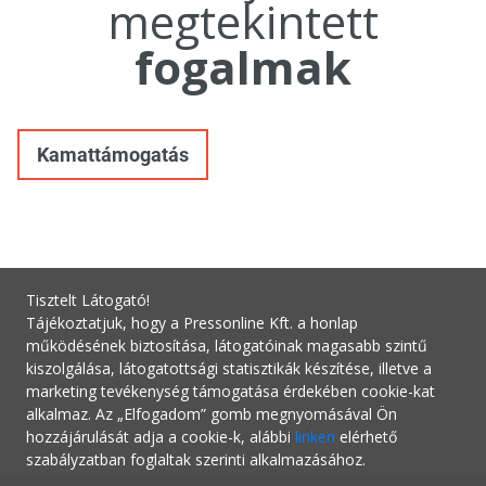
megtekintett
fogalmak
Kamattámogatás
Tisztelt Látogató!
Tájékoztatjuk, hogy a Pressonline Kft. a honlap
működésének biztosítása, látogatóinak magasabb szintű
kiszolgálása, látogatottsági statisztikák készítése, illetve a
marketing tevékenység támogatása érdekében cookie-kat
alkalmaz. Az „Elfogadom” gomb megnyomásával Ön
hozzájárulását adja a cookie-k, alábbi
linken
elérhető
szabályzatban foglaltak szerinti alkalmazásához.