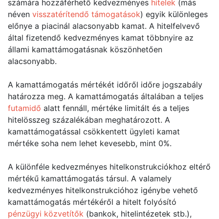
számára hozzáférhető kedvezményes
hitelek
(más
néven
visszatérítendő támogatások
) egyik különleges
előnye a piacinál alacsonyabb kamat. A hitelfelvevő
által fizetendő kedvezményes kamat többnyire az
állami kamattámogatásnak köszönhetően
alacsonyabb.
A kamattámogatás mértékét időről időre jogszabály
határozza meg. A kamattámogatás általában a teljes
futamidő
alatt fennáll, mértéke limitált és a teljes
hitelösszeg százalékában meghatározott. A
kamattámogatással csökkentett ügyleti kamat
mértéke soha nem lehet kevesebb, mint 0%.
A különféle kedvezményes hitelkonstrukciókhoz eltérő
mértékű kamattámogatás társul. A valamely
kedvezményes hitelkonstrukcióhoz igénybe vehető
kamattámogatás mértékéről a hitelt folyósító
pénzügyi közvetítők
(bankok, hitelintézetek stb.),