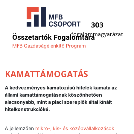
303
fogalommagyarázat
Összetartók Fogalomtára
MFB Gazdaság­élénkítő Program
KAMATTÁMOGATÁS
A kedvezményes kamatozású hitelek kamata az
állami kamattámogatásnak köszönhetően
alacsonyabb, mint a piaci szereplők által kínált
hitelkonstrukcióké.
A jellemzően
mikro-, kis- és középvállalkozások