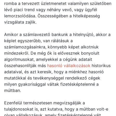
romba a tervezett üzletmenetet valamilyen születőben
lévő piaci trend vagy néhány vevő, vagy ügyfél
lemorzsolódása. Összességében a hitelképesség
vizsgálata zajlik.
Amikor a számlavezető bankunk a hitelnyújtó, akkor a
képlet egyszerűbb, van rálátásuk a
számlamozgásainkra, könnyebb képet alkotniuk
mindezekről. De még ők is elővesznek bonyolult
algoritmusokat, amelyekkel a cégünk adatait
összehasonlítják más
hasonló vállalkozások
historikus
adataival, és azt keresik, hogy a miénkhez hasonló
mutatókkal és tevékenységgel rendelkező cégek
milyen gyakorisággal váltak fizetésképtelenné a
múltban.
Ezenfelül természetesen megvizsgálják a
tulajdonosokat is, azt kutatva, hogy a múltban volt-e
olyan vállalkozásuk, amely fizetésképtelenné vált,