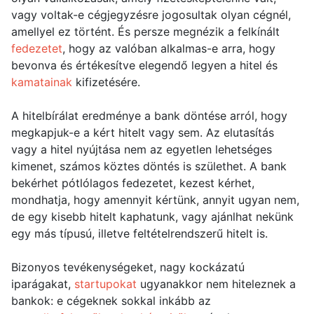
vagy voltak-e cégjegyzésre jogosultak olyan cégnél,
amellyel ez történt. És persze megnézik a felkínált
fedezetet
, hogy az valóban alkalmas-e arra, hogy
bevonva és értékesítve elegendő legyen a hitel és
kamatainak
kifizetésére.
A hitelbírálat eredménye a bank döntése arról, hogy
megkapjuk-e a kért hitelt vagy sem. Az elutasítás
vagy a hitel nyújtása nem az egyetlen lehetséges
kimenet, számos köztes döntés is születhet. A bank
bekérhet pótlólagos fedezetet, kezest kérhet,
mondhatja, hogy amennyit kértünk, annyit ugyan nem,
de egy kisebb hitelt kaphatunk, vagy ajánlhat nekünk
egy más típusú, illetve feltételrendszerű hitelt is.
Bizonyos tevékenységeket, nagy kockázatú
iparágakat,
startupokat
ugyanakkor nem hiteleznek a
bankok: e cégeknek sokkal inkább az