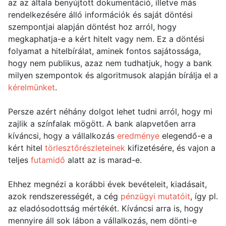
az az általa benyújtott dokumentáció, illetve más
rendelkezésére álló információk és saját döntési
szempontjai alapján döntést hoz arról, hogy
megkaphatja-e a kért hitelt vagy nem. Ez a döntési
folyamat a hitelbírálat, aminek fontos sajátossága,
hogy nem publikus, azaz nem tudhatjuk, hogy a bank
milyen szempontok és algoritmusok alapján bírálja el a
kérelmünket
.
Persze azért néhány dolgot lehet tudni arról, hogy mi
zajlik a színfalak mögött. A bank alapvetően arra
kíváncsi, hogy a vállalkozás
eredménye
elegendő-e a
kért hitel
törlesztőrészleteinek
kifizetésére, és vajon a
teljes
futamidő
alatt az is marad-e.
Ehhez megnézi a korábbi évek bevételeit, kiadásait,
azok rendszerességét, a cég
pénzügyi mutatóit
, így pl.
az eladósodottság mértékét. Kíváncsi arra is, hogy
mennyire áll sok lábon a vállalkozás, nem dönti-e