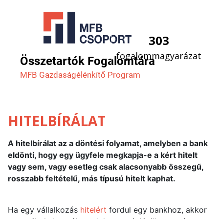
303
fogalommagyarázat
Összetartók Fogalomtára
MFB Gazdaság­élénkítő Program
HITELBÍRÁLAT
A hitelbírálat az a döntési folyamat, amelyben a bank
eldönti, hogy egy ügyfele megkapja-e a kért hitelt
vagy sem, vagy esetleg csak alacsonyabb összegű,
rosszabb feltételű, más típusú hitelt kaphat.
Ha egy vállalkozás
hitelért
fordul egy bankhoz, akkor