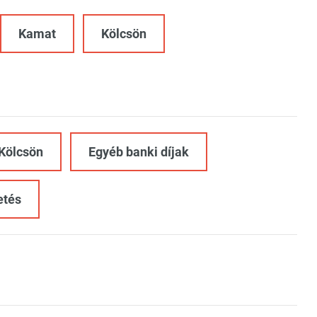
Kamat
Kölcsön
Kölcsön
Egyéb banki díjak
etés