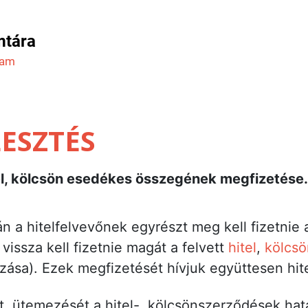
mtára
ram
ESZTÉS
itel, kölcsön esedékes összegének megfizetése.
án a hitelfelvevőnek egyrészt meg kell fizetnie
 vissza kell fizetnie magát a felvett
hitel
,
kölcsö
ozása). Ezek megfizetését hívjuk együttesen hit
át, ütemezését a hitel-, kölcsönszerződések h