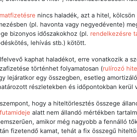
matfizetésre
nincs haladék, azt a hitel, kölcsön
mezésben (pl. havonta vagy negyedévente) meg 
ége bizonyos időszakokhoz (pl.
rendelkezésre ta
skötés, lehívás stb.) kötött.
elfelvevő kaphat haladékot, erre vonatkozik a s
szafizetése történhet folyamatosan (
rulírozó hite
vagy lejáratkor egy összegben, esetleg amortizá
tározott részletekben és időpontokban kerül v
zempont, hogy a hiteltörlesztés összege állan
futamideje
alatt nem állandó mértékben tartalm
telemszerűen, amikor még nagyobb a fennálló t
tán fizetendő kamat, tehát a fix összegű hiteltö