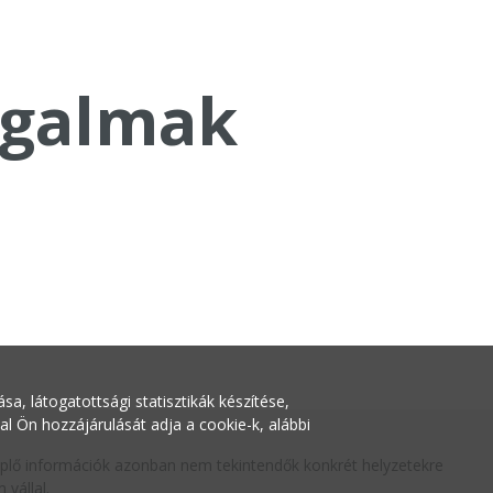
galmak
a, látogatottsági statisztikák készítése,
Ön hozzájárulását adja a cookie-k, alábbi
replő információk azonban nem tekintendők konkrét helyzetekre
vállal.