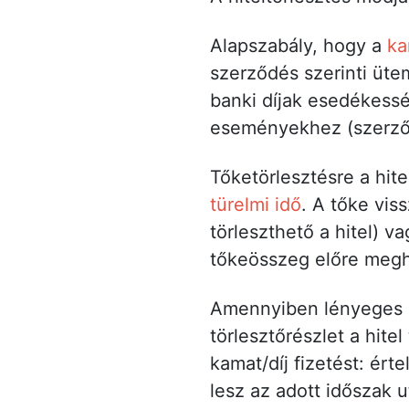
Alapszabály, hogy a
ka
szerződés szerinti üte
banki díjak esedékess
eseményekhez (szerződé
Tőketörlesztésre a hit
türelmi idő
. A tőke vis
törleszthető a hitel) 
tőkeösszeg előre megha
Amennyiben lényeges s
törlesztőrészlet a hitel
kamat/díj fizetést: ér
lesz az adott időszak u