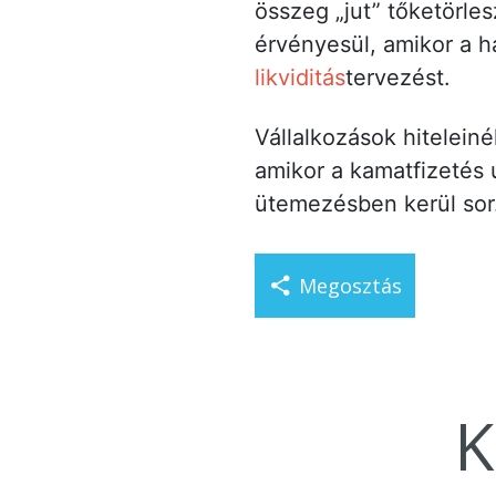
összeg „jut” tőketörles
érvényesül, amikor a h
likviditás
tervezést.
Vállalkozások hiteleiné
amikor a kamatfizetés 
ütemezésben kerül sor
Megosztás
K