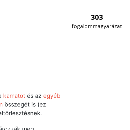
303
fogalommagyarázat
 a
kamatot
és az
egyéb
n
összegét is (ez
eltörlesztésnek.
atározzák meg.