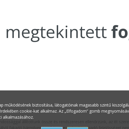
a megtekintett
fo
ap működésének biztosítása, látogatóinak magasabb szintű kiszolgálás
 érdekében cookie-kat alkalmaz. Az „Elfogadom” gomb megnyomásával 
ti alkalmazásához.
ndossággal állítottunk össze és rendszeresen ellenőrzünk, az itt sze
ából fakadó bármilyen jogi következményért a kiadó felelősséget nem 