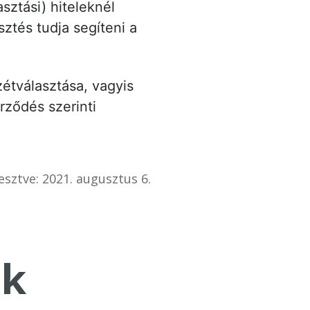
sztási) hiteleknél
esztés tudja segíteni a
zétválasztása, vagyis
rződés szerinti
esztve: 2021. augusztus 6.
k