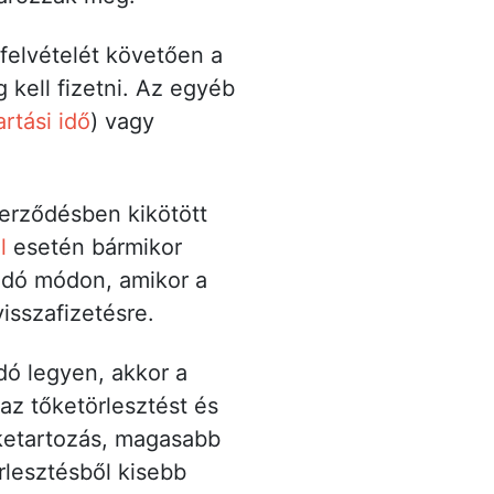
 felvételét követően a
kell fizetni. Az egyéb
rtási idő
) vagy
zerződésben kikötött
l
esetén bármikor
lódó módon, amikor a
isszafizetésre.
dó legyen, akkor a
az tőketörlesztést és
őketartozás, magasabb
rlesztésből kisebb