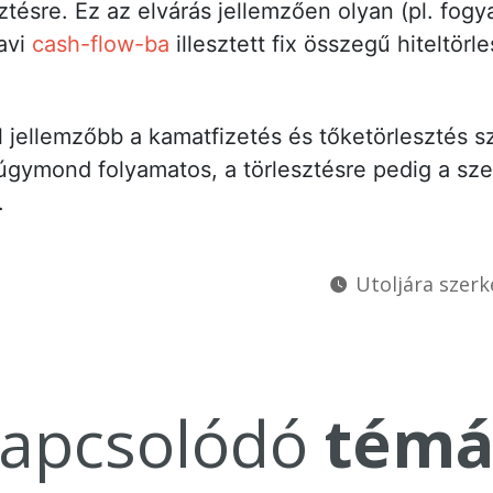
ztésre. Ez az elvárás jellemzően olyan (pl. fogya
avi
cash-flow-ba
illesztett fix összegű hiteltörl
l jellemzőbb a kamatfizetés és tőketörlesztés s
úgymond folyamatos, a törlesztésre pedig a sze
.
Utoljára szerk
apcsolódó
témá