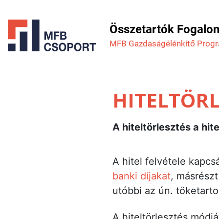
Összetartók Fogalo
MFB Gazdaság­élénkítő Prog
HITELTÖRL
A hiteltörlesztés a h
A hitel felvétele kapcs
banki díjakat
, másrészt
utóbbi az ún. tőketart
A hiteltörlesztés módj