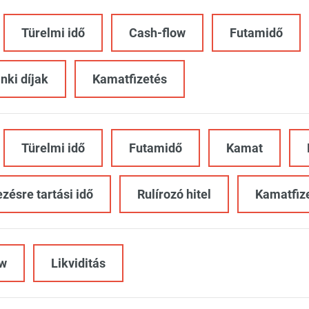
Türelmi idő
Cash-flow
Futamidő
nki díjak
Kamatfizetés
Türelmi idő
Futamidő
Kamat
zésre tartási idő
Rulírozó hitel
Kamatfiz
ow
Likviditás