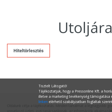
Utoljár
Hiteltörlesztés
Tisztelt Látogató!
Tájékoztatjuk, hogy a Pressonline Kft. a honl
illetve a marketing tevékenység támogatása
linken
elérhető szabályzatban foglaltak szerin
Oldalunk célja a tájékoztatás. Minden tartalmat a legnagyobb go
vonatkozó üzleti, jogi tanácsadásnak, az információk alkalmazás