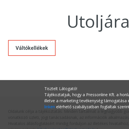
Utoljár
Váltókellékek
Tisztelt Látogató!
Tájékoztatjuk, hogy a Pressonline Kft. a honl
illetve a marketing tevékenység támogatása
linken
elérhető szabályzatban foglaltak szerin
Oldalunk célja a tájékoztatás. Minden tartalmat a legnagyobb go
vonatkozó üzleti, jogi tanácsadásnak, az információk alkalmazás
Hivatalos állásfoglalásért mindig forduljon az illetékes hivatalh