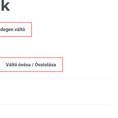
k
Idegen váltó
Váltó óvása / Óvatolása