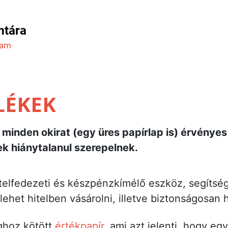
mtára
ram
LÉKEK
 minden okirat (egy üres papírlap is) érvényes
ek hiánytalanul szerepelnek.
itelfedezeti és készpénzkímélő eszköz, segítsé
lehet hitelben vásárolni, illetve biztonságosan 
ághoz kötött
értékpapír
, ami azt jelenti, hogy egy