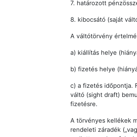
7. határozott pénzösszeg
8. kibocsátó (saját váltó
A váltótörvény értelm
a) kiállítás helye (hiá
b) fizetés helye (hián
c) a fizetés időpontja. 
váltó (sight draft) be
fizetésre.
A törvényes kellékek me
rendeleti záradék („va