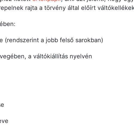
epelnek rajta a törvény által előírt váltókelléke
ében:
eje (rendszerint a jobb felső sarokban)
övegében, a váltókiállítás nyelvén
se
eve