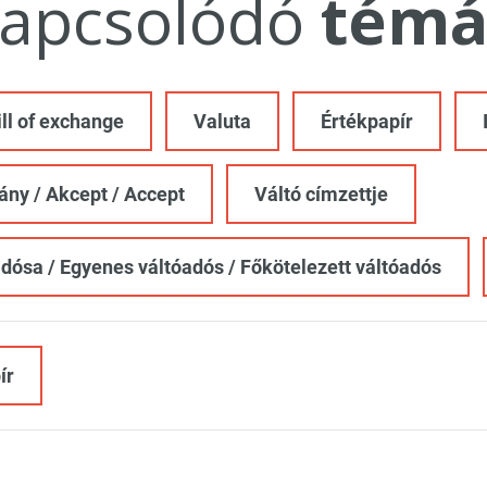
apcsolódó
témá
ill of exchange
Valuta
Értékpapír
ány / Akcept / Accept
Váltó címzettje
adósa / Egyenes váltóadós / Főkötelezett váltóadós
ír