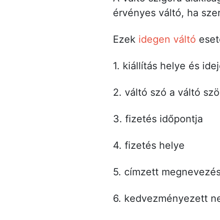
érvényes váltó, ha szer
Ezek
idegen váltó
eset
1. kiállítás helye és id
2. váltó szó a váltó sz
3. fizetés időpontja
4. fizetés helye
5. címzett megnevezé
6. kedvezményezett n