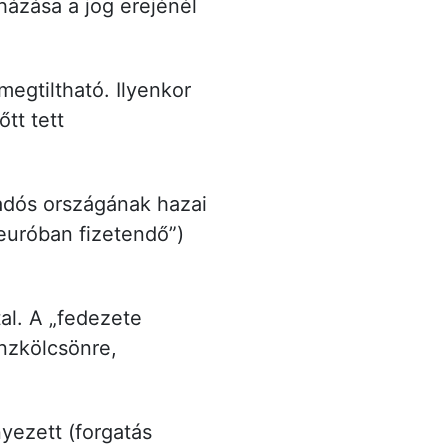
házása a jog erejénél
megtiltható. Ilyenkor
tt tett
adós országának hazai
 euróban fizetendő”)
tal. A „fedezete
nzkölcsönre,
nyezett (forgatás