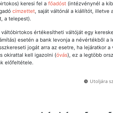
irtokos) keresi fel a
főadóst
(intézvénynél a kib
ogadó
címzettet
, saját váltónál a kiállítót, illetve
, a telepest).
 váltóbirtokos értékesítheti váltóját egy keresk
zámítás) esetén a bank levonja a névértékből a l
isszkereseti jogát arra az esetre, ha lejáratkor 
 okirattal kell igazolni (
óvás
), ez a legtöbb ors
 előfeltétele.
Utoljára sz