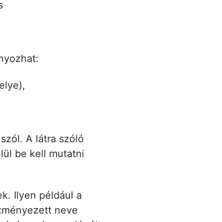
s
ányozhat:
helye),
szól. A látra szóló
ül be kell mutatni
k. Ilyen például a
vezményezett neve