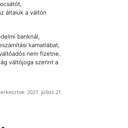
ocsátót,
 az általuk a váltón
edelmi banknál,
eszámítási kamatlábat,
a váltóadós nem fizetne.
zág váltójoga szerint a
erkesztve: 2021. július 21.