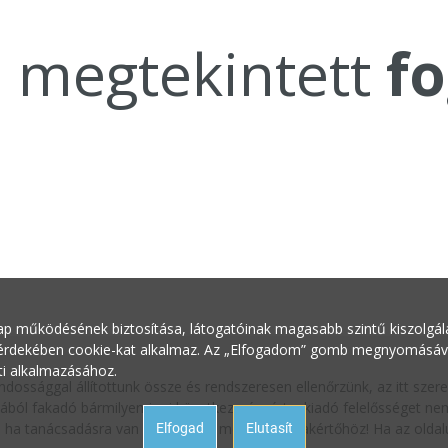
a megtekintett
fo
ap működésének biztosítása, látogatóinak magasabb szintű kiszolgálás
 érdekében cookie-kat alkalmaz. Az „Elfogadom” gomb megnyomásával 
ti alkalmazásához.
ndossággal állítottunk össze és rendszeresen ellenőrzünk, az itt sze
ából fakadó bármilyen jogi következményért a kiadó felelősséget nem 
oz, ha tanácsadásra van szüksége a megfelelő szakértőhöz! Ha az oldalu
Elfogad
Elutasít