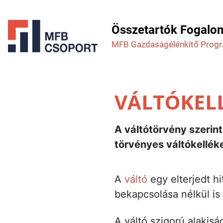
Összetartók Fogalo
MFB Gazdaság­élénkítő Prog
VÁLTÓKEL
A váltótörvény szerint
törvényes váltókellék
A
váltó
egy elterjedt h
bekapcsolása nélkül is 
A váltó szigorú alakis