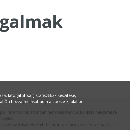
galmak
a, látogatottsági statisztikák készítése,
Ön hozzájárulását adja a cookie-k, alábbi
replő információk azonban nem tekintendők konkrét helyzetekre
vállal.
nk aktualitását vesztett hibás információval találkozna, kérjük