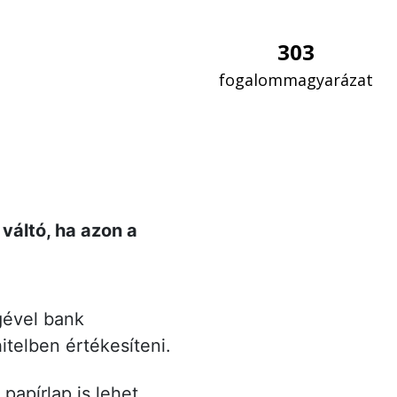
303
fogalommagyarázat
 váltó, ha azon a
gével bank
hitelben értékesíteni.
 papírlap is lehet