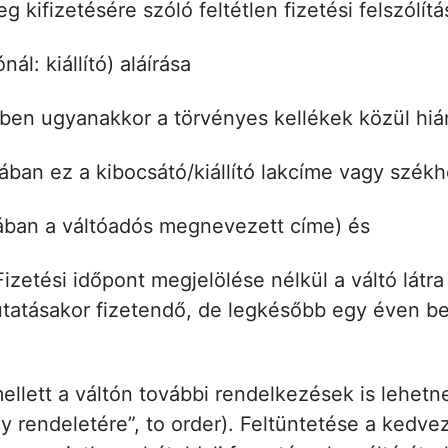
 kifizetésére szóló feltétlen fizetési felszólítá
nál: kiállító) aláírása
ében ugyanakkor a törvényes kellékek közül hi
nyában ez a kibocsátó/kiállító lakcíme vagy szék
yában a váltóadós megnevezett címe) és
Fizetési időpont megjelölése nélkül a váltó látra 
mutatásakor fizetendő, de legkésőbb egy éven bel
llett a váltón további rendelkezések is lehetne
gy rendeletére”, to order). Feltüntetése a ked