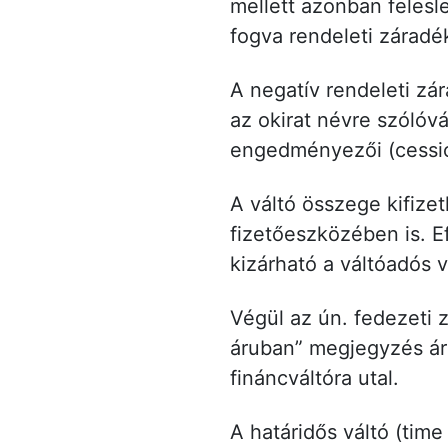
mellett azonban felesle
fogva rendeleti záradék
A negatív rendeleti zár
az okirat névre szólóvá
engedményezői (cessiós
A váltó összege kifizet
fizetőeszközében is. Ef
kizárható a váltóadós 
Végül az ún. fedezeti z
áruban” megjegyzés ár
fináncváltóra utal.
A határidős váltó (time