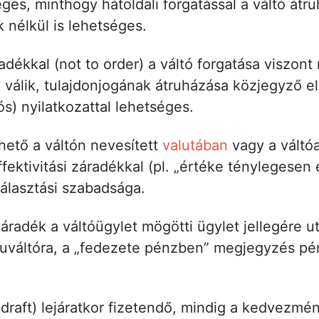
ges, minthogy hátoldali forgatással a váltó átru
 nélkül is lehetséges.
adékkal (not to order) a váltó forgatása viszont 
 válik, tulajdonjogának átruházása közjegyző elő
) nyilatkozattal lehetséges.
hető a váltón nevesített
valutában
vagy a váltó
fektivitási záradékkal (pl. „értéke ténylegesen
választási szabadsága.
áradék a váltóügylet mögötti ügylet jellegére u
uváltóra, a „fedezete pénzben” megjegyzés pé
 draft) lejáratkor fizetendő, mindig a kedvezmé