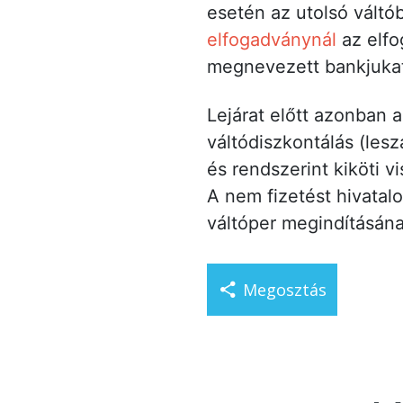
esetén az utolsó váltób
elfogadványnál
az elf
megnevezett bankjukat
Lejárat előtt azonban a
váltódiszkontálás (les
és rendszerint kiköti v
A nem fizetést hivatalos
váltóper megindításának
Megosztás