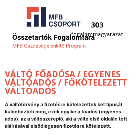
303
fogalommagyarázat
Összetartók Fogalomtára
MFB Gazdaság­élénkítő Program
VÁLTÓ FŐADÓSA / EGYENES
VÁLTÓADÓS / FŐKÖTELEZETT
VÁLTÓADÓS
A váltótörvény a fizetésre kötelezettek két típusát
különbözteti meg, ezek egyike a főadós (egyenes
adós), az a váltószereplő, aki a váltó első oldalán tett
aláírásával elsődlegesen fizetésre kötelezett.