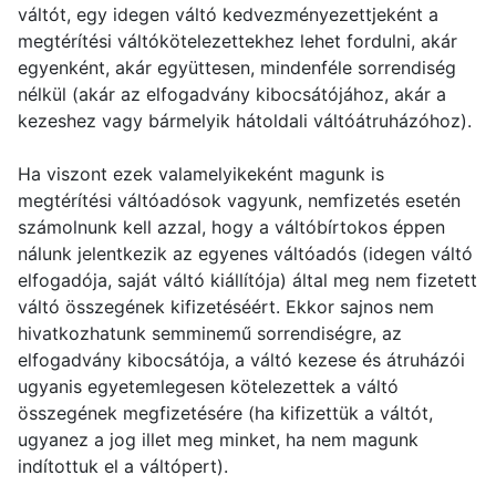
váltót, egy idegen váltó kedvezményezettjeként a
megtérítési váltókötelezettekhez lehet fordulni, akár
egyenként, akár együttesen, mindenféle sorrendiség
nélkül (akár az elfogadvány kibocsátójához, akár a
kezeshez vagy bármelyik hátoldali váltóátruházóhoz).
Ha viszont ezek valamelyikeként magunk is
megtérítési váltóadósok vagyunk, nemfizetés esetén
számolnunk kell azzal, hogy a váltóbírtokos éppen
nálunk jelentkezik az egyenes váltóadós (idegen váltó
elfogadója, saját váltó kiállítója) által meg nem fizetett
váltó összegének kifizetéséért. Ekkor sajnos nem
hivatkozhatunk semminemű sorrendiségre, az
elfogadvány kibocsátója, a váltó kezese és átruházói
ugyanis egyetemlegesen kötelezettek a váltó
összegének megfizetésére (ha kifizettük a váltót,
ugyanez a jog illet meg minket, ha nem magunk
indítottuk el a váltópert).