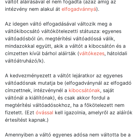
váltót aláírásával el nem fogadta (azaz amíg az
intézvény nem alakul át
elfogadvánnyá
).
Az idegen váltó elfogadásával változik meg a
váltókibocsátó váltókötelezetti státusza: egyenes
váltóadósból ún. megtérítési váltóadóssá válik,
mindazokkal együtt, akik a váltót a kibocsátón és a
címzetten kívül bárhol aláírták (
váltókezes
, hátoldali
váltóátruházó/k).
A kedvezményezett a váltót lejáratkor az egyenes
váltóadósnak mutatja be (elfogadványnál az elfogadó
címzettnek, intézvénynél a
kibocsátónak
, saját
váltónál a kiállítónak), és csak akkor fordul a
megtérítési váltóadósokhoz, ha a főkötelezett nem
fizetett. (Ezt
óvással
kell igazolnia, amelyről az aláírók
értesítést kapnak.)
Amennyiben a váltó egyenes adósa nem váltotta be a