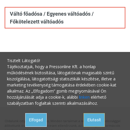
Váltó főadósa / Egyenes váltóadós /
Főkötelezett váltóadós
Tisztelt Látogató!
Tájékoztatjuk, hogy a Pressonline Kft. a honlap
működésének biztosítása, látogatóinak magasabb szintű
kiszolgálása, látogatottsági statisztikák készítése, illetve a
marketing tevékenység támogatása érdekében cookie-kat
alkalmaz. Az „Elfogadom” gomb megnyomásával Ön
hozzájárulását adja a cookie-k, alábbi
linken
elérhető
szabályzatban foglaltak szerinti alkalmazásához.
Elfogad
Elutasít
Oldalunk célja a tájékoztatás. Minden tartalmat a legnagyobb gondossággal
állítottunk össze és rendszeresen ellenőrzünk, az itt szereplő információk