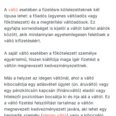
A
váltó
esetében a fizetésre kötelezetteknek két
típusa lehet: a főadós (egyenes váltóadós vagy
főkötelezett) és a megtérítési váltóadósok. Ez
egyfajta sorrendiséget is kijelöl a váltót bárhol aláírók
között, akik mindannyian egyetemlegesen felelősek a
váltó kifizetéséért.
A saját váltó esetében a főkötelezett személye
egyértelmű, hiszen kiállítója maga ígér fizetést a
váltón megnevezett kedvezményezettnek.
Más a helyzet az idegen váltónál, ahol a váltó
kibocsátója egy adásvételi ügylet (ún. áruváltó) vagy
egy pénzkölcsön kapcsán (fináncváltó) eladói vagy
hitelezői pozícióban bocsátja ki és írja alá a váltót. Ez
a váltó fizetési felszólítást tartalmaz a váltón
megnevezett kedvezményezett javára, aki lehet egy
harmadik személy (
idegen váltó
) vagy a kibocsátó