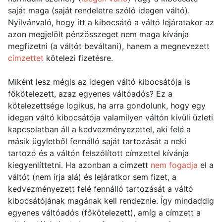
saját maga (saját rendeletre szóló idegen váltó).
Nyilvánvaló, hogy itt a kibocsátó a váltó lejáratakor az
azon megjelölt pénzösszeget nem maga kívánja
megfizetni (a váltót beváltani), hanem a megnevezett
címzettet
kötelezi fizetésre.
Miként lesz mégis az idegen váltó kibocsátója is
főkötelezett, azaz egyenes váltóadós? Ez a
kötelezettsége logikus, ha arra gondolunk, hogy egy
idegen váltó kibocsátója valamilyen váltón kívüli üzleti
kapcsolatban áll a kedvezményezettel, aki felé a
másik ügyletből fennálló saját tartozását a neki
tartozó és a váltón felszólított címzettel kívánja
kiegyenlíttetni. Ha azonban a címzett
nem fogadja
el a
váltót (nem írja alá) és lejáratkor sem fizet, a
kedvezményezett felé fennálló tartozását a váltó
kibocsátójának magának kell rendeznie. Így mindaddig
egyenes váltóadós (főkötelezett), amíg a címzett a