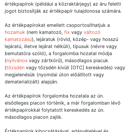
értékpapírok (például a közraktárjegy) az áru feletti
jogot biztosítják az értékpapír tulajdonosa számára.
Az értékpapírokat emellett csoportosíthatjuk a
hozamuk
(nem kamatozó,
fix
vagy
változó
kamatozású
), lejáratuk (rövid, közép- vagy hosszú
lejáratú, illetve lejárat nélküli), típusuk (névre vagy
bemutatóra szóló), a forgalomba hozatal módja
(
nyilvános
vagy zártkörű), másodlagos piacuk
(
tőzsdén
vagy tőzsdén kívüli [OTC] kereskedés) vagy
megjelenésük (nyomdai úton előállított vagy
dematerializált) alapján.
Az értékpapírok forgalomba hozatala az ún.
elsődleges piacon történik, a már forgalomban lévő
értékpapírokkal folytatott kereskedés az ún.
másodlagos piacon zajlik.
Értékpapírok kibocsátásával, adásvételével és