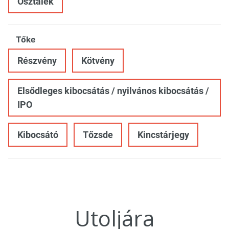
Osztalék
Tőke
Részvény
Kötvény
Elsődleges kibocsátás / nyilvános kibocsátás /
IPO
Kibocsátó
Tőzsde
Kincstárjegy
Utoljára