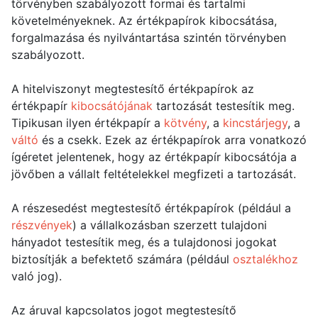
törvényben szabályozott formai és tartalmi
követelményeknek. Az értékpapírok kibocsátása,
forgalmazása és nyilvántartása szintén törvényben
szabályozott.
A hitelviszonyt megtestesítő értékpapírok az
értékpapír
kibocsátójának
tartozását testesítik meg.
Tipikusan ilyen értékpapír a
kötvény
, a
kincstárjegy
, a
váltó
és a csekk. Ezek az értékpapírok arra vonatkozó
ígéretet jelentenek, hogy az értékpapír kibocsátója a
jövőben a vállalt feltételekkel megfizeti a tartozását.
A részesedést megtestesítő értékpapírok (például a
részvények
) a vállalkozásban szerzett tulajdoni
hányadot testesítik meg, és a tulajdonosi jogokat
biztosítják a befektető számára (például
osztalékhoz
való jog).
Az áruval kapcsolatos jogot megtestesítő