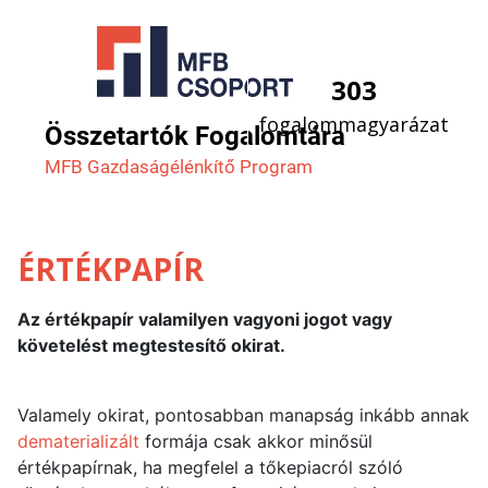
303
fogalommagyarázat
Összetartók Fogalomtára
MFB Gazdaság­élénkítő Program
ÉRTÉKPAPÍR
Az értékpapír valamilyen vagyoni jogot vagy
követelést megtestesítő okirat.
Valamely okirat, pontosabban manapság inkább annak
dematerializált
formája csak akkor minősül
értékpapírnak, ha megfelel a tőkepiacról szóló