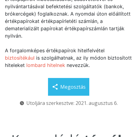
nyilvántartásával befektetési szolgáltatók (bankok,
brókercégek) foglalkoznak. A nyomdai úton előállított
értékpapírokat értékpapírletéti számlán, a
dematerializált papírokat értékpapírszámlán tartják
nyilván.
A forgalomképes értékpapírok hitelfelvétel
biztosítékául
is szolgálhatnak, az ily módon biztosított
hiteleket
lombard hitelnek
nevezzük.
Megosztás
Utoljára szerkesztve: 2021. augusztus 6.