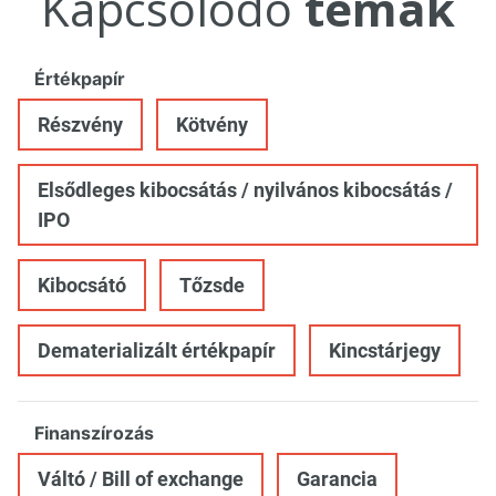
Kapcsolódó
témák
Értékpapír
Részvény
Kötvény
Elsődleges kibocsátás / nyilvános kibocsátás /
IPO
Kibocsátó
Tőzsde
Dematerializált értékpapír
Kincstárjegy
Finanszírozás
Váltó / Bill of exchange
Garancia