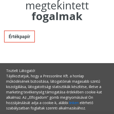
megtekintett
fogalmak
Értékpapír
Tisztelt Látogató!
Tájékoztatjuk, hogy a Pressonline Kft. a honlap
működésének biztosítása, látogatóinak magasabb szintű
kiszolgálása, látogatottsági statisztikák készítése, illetve a
marketing tevékenység támogatása érdekében cookie-kat
alkalmaz. Az „Elfogadom” gomb megnyomásával Ön
hozzájárulását adja a cookie-k, alábbi
linken
elérhető
szabályzatban foglaltak szerinti alkalmazásához.