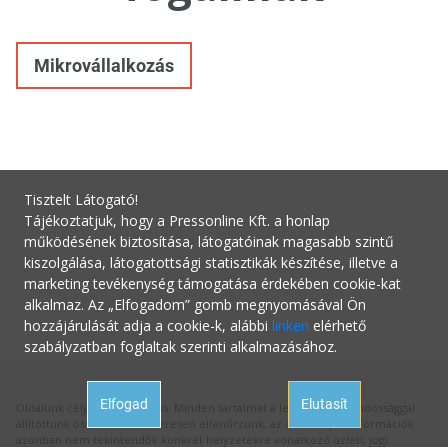
Mikrovállalkozás
Tisztelt Látogató!
Tájékoztatjuk, hogy a Pressonline Kft. a honlap
működésének biztosítása, látogatóinak magasabb szintű
kiszolgálása, látogatottsági statisztikák készítése, illetve a
marketing tevékenység támogatása érdekében cookie-kat
alkalmaz. Az „Elfogadom” gomb megnyomásával Ön
hozzájárulását adja a cookie-k, alábbi
linken
elérhető
szabályzatban foglaltak szerinti alkalmazásához.
Elfogad
Elutasít
Oldalunk célja a tájékoztatás. Minden tartalmat a legnagyobb gondossággal
állítottunk össze és rendszeresen ellenőrzünk, az itt szereplő információk
azonban nem tekintendők konkrét helyzetekre vonatkozó üzleti, jogi