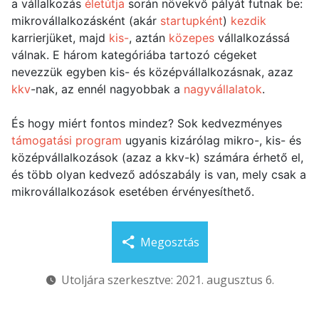
a vállalkozás
életútja
során növekvő pályát futnak be:
mikrovállalkozásként (akár
startupként
)
kezdik
karrierjüket, majd
kis-
, aztán
közepes
vállalkozássá
válnak. E három kategóriába tartozó cégeket
nevezzük egyben kis- és középvállalkozásnak, azaz
kkv
-nak, az ennél nagyobbak a
nagyvállalatok
.
És hogy miért fontos mindez? Sok kedvezményes
támogatási program
ugyanis kizárólag mikro-, kis- és
középvállalkozások (azaz a kkv-k) számára érhető el,
és több olyan kedvező adószabály is van, mely csak a
mikrovállalkozások esetében érvényesíthető.
Megosztás
Utoljára szerkesztve: 2021. augusztus 6.