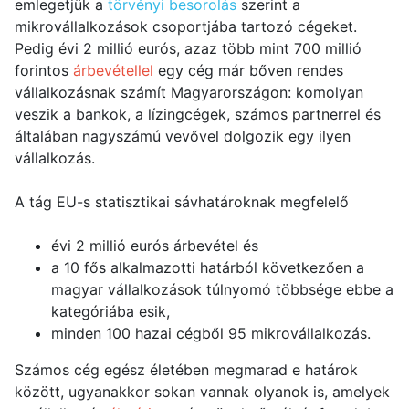
emlegetjük a
törvényi besorolás
szerint a
mikrovállalkozások csoportjába tartozó cégeket.
Pedig évi 2 millió eurós, azaz több mint 700 millió
forintos
árbevétellel
egy cég már bőven rendes
vállalkozásnak számít Magyarországon: komolyan
veszik a bankok, a lízingcégek, számos partnerrel és
általában nagyszámú vevővel dolgozik egy ilyen
vállalkozás.
A tág EU-s statisztikai sávhatároknak megfelelő
évi 2 millió eurós árbevétel és
a 10 fős alkalmazotti határból következően a
magyar vállalkozások túlnyomó többsége ebbe a
kategóriába esik,
minden 100 hazai cégből 95 mikrovállalkozás.
Számos cég egész életében megmarad e határok
között, ugyanakkor sokan vannak olyanok is, amelyek