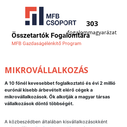
303
fogalommagyarázat
Összetartók Fogalomtára
MFB Gazdaság­élénkítő Program
MIKROVÁLLALKOZÁS
A 10 főnél kevesebbet foglalkoztató és évi 2 millió
eurónál kisebb árbevételt elérő cégek a
mikrovállalkozások. Ők alkotják a magyar társas
vállalkozások döntő többségét.
A közbeszédben általában kisvállalkozásokként