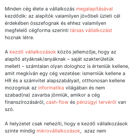
Minden cég élete a vállalkozás
megalapításával
kezdődik: az alapítók valamilyen jövőbeli üzleti cél
érdekében összefognak és ehhez valamilyen
megfelelő cégforma szerinti
társas vállalkozást
hoznak létre.
A
kezdő vállalkozások
közös jellemzője, hogy az
alapító atyáknak/anyáknak – saját szakterületük
mellett – számtalan olyan dologhoz is érteniük kellene,
amit megkíván egy cég vezetése: ismerniük kellene a
HR és a számvitel alapszabályait, otthonosan kellene
mozogniuk az
informatika
világában és nem
szabad(na) zavarba jönniük, amikor a cég
finanszírozásáról,
cash-flow
és
pénzügyi tervéről
van
szó.
A helyzetet csak nehezíti, hogy e kezdő vállalkozások
szinte mindig
mikrovállalkozások
, azaz nem