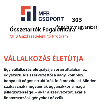
303
fogalommagyarázat
Összetartók Fogalomtára
MFB Gazdaság­élénkítő Program
VÁLLALKOZÁS ÉLETÚTJA
Egy vállalkozás életpályája során általában az
egyszerű, kis szervezettől a nagy, komplex,
bonyolult céges struktúrák felé mozdul el. Minden
szakasznak megvannak ugyanakkor a maga
jellegzetességei – akár a szervezetet, akár a
finanszírozási igényeket nézzük.