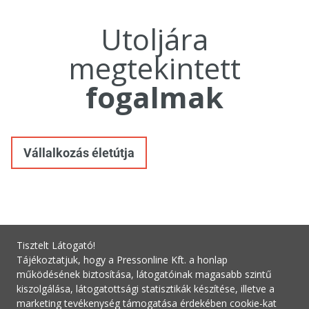
Utoljára
megtekintett
fogalmak
Vállalkozás életútja
Tisztelt Látogató!
Tájékoztatjuk, hogy a Pressonline Kft. a honlap
működésének biztosítása, látogatóinak magasabb szintű
kiszolgálása, látogatottsági statisztikák készítése, illetve a
marketing tevékenység támogatása érdekében cookie-kat