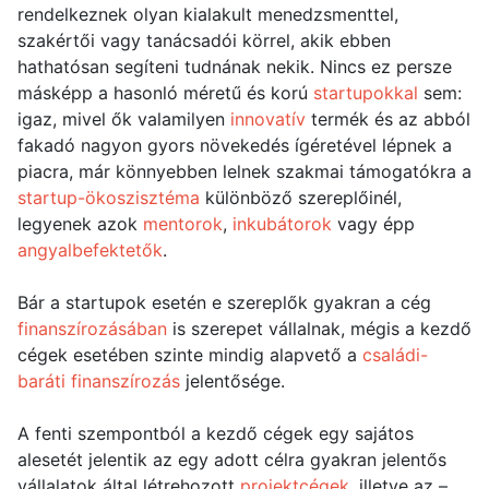
rendelkeznek olyan kialakult menedzsmenttel,
szakértői vagy tanácsadói körrel, akik ebben
hathatósan segíteni tudnának nekik. Nincs ez persze
másképp a hasonló méretű és korú
startupokkal
sem:
igaz, mivel ők valamilyen
innovatív
termék és az abból
fakadó nagyon gyors növekedés ígéretével lépnek a
piacra, már könnyebben lelnek szakmai támogatókra a
startup-ökoszisztéma
különböző szereplőinél,
legyenek azok
mentorok
,
inkubátorok
vagy épp
angyalbefektetők
.
Bár a startupok esetén e szereplők gyakran a cég
finanszírozásában
is szerepet vállalnak, mégis a kezdő
cégek esetében szinte mindig alapvető a
családi-
baráti finanszírozás
jelentősége.
A fenti szempontból a kezdő cégek egy sajátos
alesetét jelentik az egy adott célra gyakran jelentős
vállalatok által létrehozott
projektcégek
, illetve az –