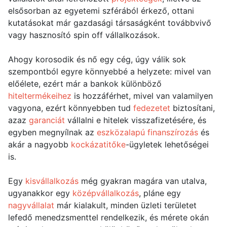
elsősorban az egyetemi szférából érkező, ottani
kutatásokat már gazdasági társaságként továbbvivő
vagy hasznosító spin off vállalkozások.
Ahogy korosodik és nő egy cég, úgy válik sok
szempontból egyre könnyebbé a helyzete: mivel van
előélete, ezért már a bankok különböző
hiteltermékeihez
is hozzáférhet, mivel van valamilyen
vagyona, ezért könnyebben tud
fedezetet
biztosítani,
azaz
garanciát
vállalni e hitelek visszafizetésére, és
egyben megnyílnak az
eszközalapú finanszírozás
és
akár a nagyobb
kockázatitőke
-ügyletek lehetőségei
is.
Egy
kisvállalkozás
még gyakran magára van utalva,
ugyanakkor egy
középvállalkozás
, pláne egy
nagyvállalat
már kialakult, minden üzleti területet
lefedő menedzsmenttel rendelkezik, és mérete okán