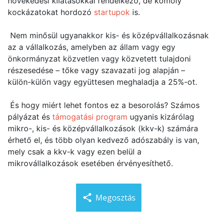
növekedési kilátásokkal rendelkező, de komoly
kockázatokat hordozó
startupok
is.
Nem minősül ugyanakkor kis- és középvállalkozásnak
az a vállalkozás, amelyben az állam vagy egy
önkormányzat közvetlen vagy közvetett tulajdoni
részesedése – tőke vagy szavazati jog alapján –
külön-külön vagy együttesen meghaladja a 25%-ot.
És hogy miért lehet fontos ez a besorolás? Számos
pályázat és
támogatási program
ugyanis kizárólag
mikro-, kis- és középvállalkozások (kkv-k) számára
érhető el, és több olyan kedvező adószabály is van,
mely csak a kkv-k vagy ezen belül a
mikrovállalkozások esetében érvényesíthető.
Megosztás