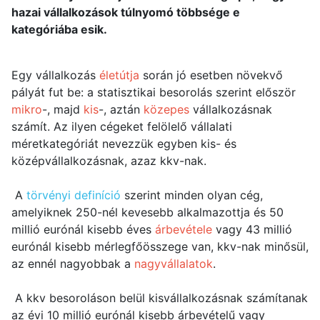
hazai vállalkozások túlnyomó többsége e
kategóriába esik.
Egy vállalkozás
életútja
során jó esetben növekvő
pályát fut be: a statisztikai besorolás szerint először
mikro
-, majd
kis
-, aztán
közepes
vállalkozásnak
számít. Az ilyen cégeket felölelő vállalati
méretkategóriát nevezzük egyben kis- és
középvállalkozásnak, azaz kkv-nak.
A
törvényi definíció
szerint minden olyan cég,
amelyiknek 250-nél kevesebb alkalmazottja és 50
millió eurónál kisebb éves
árbevétele
vagy 43 millió
eurónál kisebb mérlegfőösszege van, kkv-nak minősül,
az ennél nagyobbak a
nagyvállalatok
.
A kkv besoroláson belül kisvállalkozásnak számítanak
az évi 10 millió eurónál kisebb árbevételű vagy