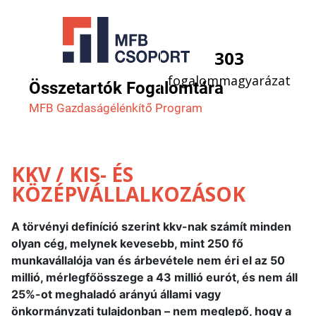
303
fogalommagyarázat
Összetartók Fogalomtára
MFB Gazdaság­élénkítő Program
KKV / KIS- ÉS
KÖZÉPVÁLLALKOZÁSOK
A törvényi definíció szerint kkv-nak számít minden
olyan cég, melynek kevesebb, mint 250 fő
munkavállalója van és árbevétele nem éri el az 50
millió, mérlegfőösszege a 43 millió eurót, és nem áll
25%-ot meghaladó arányú állami vagy
önkormányzati tulajdonban – nem meglepő, hogy a