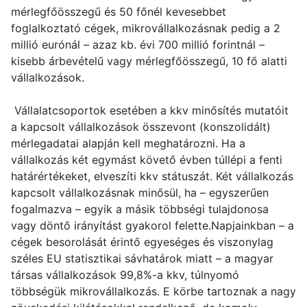
mérlegfőösszegű és 50 főnél kevesebbet
foglalkoztató cégek, mikrovállalkozásnak pedig a 2
millió eurónál – azaz kb. évi 700 millió forintnál –
kisebb árbevételű vagy mérlegfőösszegű, 10 fő alatti
vállalkozások.
Vállalatcsoportok esetében a kkv minősítés mutatóit
a kapcsolt vállalkozások összevont (konszolidált)
mérlegadatai alapján kell meghatározni. Ha a
vállalkozás két egymást követő évben túllépi a fenti
határértékeket, elveszíti kkv státuszát. Két vállalkozás
kapcsolt vállalkozásnak minősül, ha – egyszerűen
fogalmazva – egyik a másik többségi tulajdonosa
vagy döntő irányítást gyakorol felette.Napjainkban – a
cégek besorolását érintő egyeséges és viszonylag
széles EU statisztikai sávhatárok miatt – a magyar
társas vállalkozások 99,8%-a kkv, túlnyomó
többségük mikrovállalkozás. E körbe tartoznak a nagy