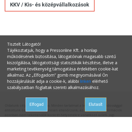
KKV / Kis- és középvállalkozások
Tisztelt Látogató!
Tájékoztatjuk, hogy a Pressonline Kft. a honlap
működésének biztosítása, látogatóinak magasabb szintű
kiszolgálása, látogatottsági statisztikák készítése, illetve a
marketing tevékenység támogatása érdekében cookie-kat
alkalmaz. Az „Elfogadom” gomb megnyomásával Ön
hozzájárulását adja a cookie-k, alábbi
linken
elérhető
szabályzatban foglaltak szerinti alkalmazásához.
Elfogad
Elutasít
Oldalunk célja a tájékoztatás. Minden tartalmat a legnagyobb gondossággal
állítottunk össze és rendszeresen ellenőrzünk, az itt szereplő információk
azonban nem tekintendők konkrét helyzetekre vonatkozó üzleti, jogi
tanácsadásnak, az információk alkalmazásából fakadó bármilyen jogi
következményért a kiadó felelősséget nem vállal.
Hivatalos állásfoglalásért mindig forduljon az illetékes hivatalhoz, ha