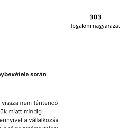
303
fogalommagyarázat
nybevétele során
 vissza nem térítendő
gük miatt mindig
nnyivel a vállalkozás