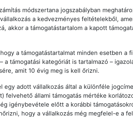
zámítás módszertana jogszabályban meghatároz
a vállalkozás a kedvezményes feltételekből, am
zá, akkor a támogatástartalom a kapott támogat
hogy a támogatástartalmat minden esetben a fin
 – a támogatási kategóriát is tartalmazó – igazo
ére, amit 10 évig meg is kell őrizni.
el egy adott vállalkozás által a különféle jogcím
 felvehető állami támogatás mértéke korlátozo
g igénybevétele előtt a korábbi támogatásokró
enőrizni, hogy a vállalkozás még megfelel-e a fe