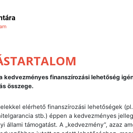
mtára
ram
ÁSTARTALOM
a kedvezményes finanszírozási lehetőség igé
ás összege.
lekkel elérhető finanszírozási lehetőségek (pl.
hitelgarancia stb.) éppen a kedvezményes jelle
i állami támogatást. A „kedvezmény”, azaz ame