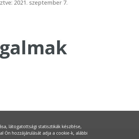
ztve: 2021. szeptember 7.
galmak
a, látogatottsági statisztikák készítése,
Ön hozzájárulását adja a cookie-k, alábbi