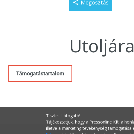
Megosztás
Utoljár
Támogatástartalom
Tisztelt Látogató!
Tájékoztatjuk, hogy a Pressonline Kft. a honl
illetve a marketing tevékenység támogatása