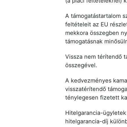
(a piaci feltételeknél
A támogatástartalom s
feltételeit az EU részl
mekkora összegben nyúj
támogatásnak minősül
Vissza nem térítendő 
összegével.
A kedvezményes kamatú
visszatérítendő támoga
ténylegesen fizetett 
Hitelgarancia-ügyletek
hitelgarancia-díj különb