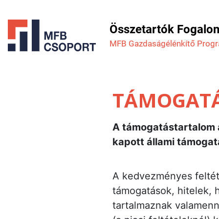
Összetartók Fogalo
MFB Gazdaság­élénkítő Prog
TÁMOGAT
A támogatástartalom 
kapott állami támogat
A kedvezményes feltéte
támogatások, hitelek, 
tartalmaznak valamenny