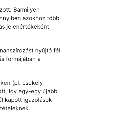
ott. Bármilyen
ennyiben azokhoz több
ás jelenértékeként
anszírozást nyújtó fél
lás formájában a
eken (pl. csekély
tt, így egy-egy újabb
l kapott igazolások
ltételeknek.