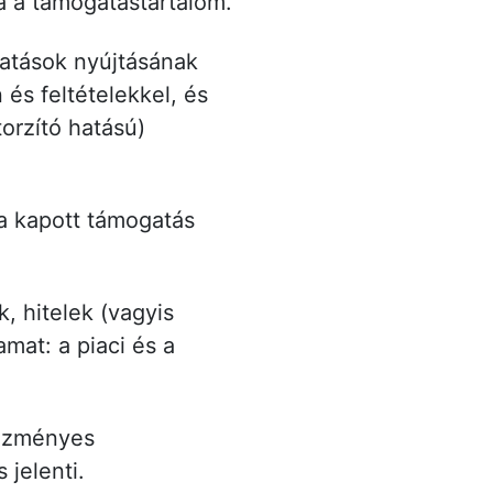
ga a támogatástartalom.
gatások nyújtásának
 és feltételekkel, és
orzító hatású)
a kapott támogatás
 hitelek (vagyis
mat: a piaci és a
vezményes
 jelenti.