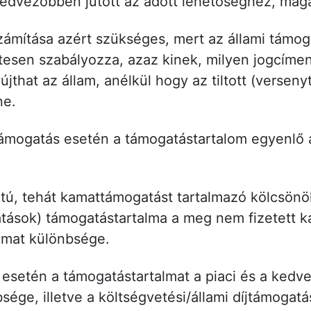
) kedvezőbben jutott az adott lehetőséghez, ma
zámítása azért szükséges, mert az állami támo
etesen szabályozza, azaz kinek, milyen jogcímen
that az állam, anélkül hogy az tiltott (versenyt
ne.
támogatás esetén a támogatástartalom egyenlő 
, tehát kamattámogatást tartalmazó kölcsönök,
tások) támogatástartalma a meg nem fizetett ka
kamat különbsége.
 esetén a támogatástartalmat a piaci és a ked
sége, illetve a költségvetési/állami díjtámogatás