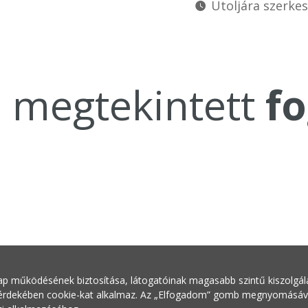
Utoljára szerkes
a megtekintett
fo
ap működésének biztosítása, látogatóinak magasabb szintű kiszolgálás
 érdekében cookie-kat alkalmaz. Az „Elfogadom” gomb megnyomásával 