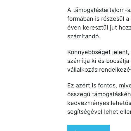
A támogatástartalom-s
formában is részesül 
éven keresztül jut hoz
számítandó.
Könnyebbséget jelent, 
számítja ki és bocsátja
vállalkozás rendelkezés
Ez azért is fontos, miv
összegű támogatásként)
kedvezményes lehetősé
segítségével lehet ell