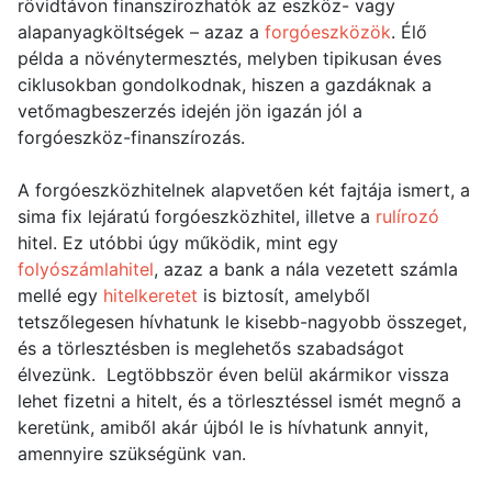
rövidtávon finanszírozhatók az eszköz- vagy
alapanyagköltségek – azaz a
forgóeszközök
. Élő
példa a növénytermesztés, melyben tipikusan éves
ciklusokban gondolkodnak, hiszen a gazdáknak a
vetőmagbeszerzés idején jön igazán jól a
forgóeszköz-finanszírozás.
A forgóeszközhitelnek alapvetően két fajtája ismert, a
sima fix lejáratú forgóeszközhitel, illetve a
rulírozó
hitel. Ez utóbbi úgy működik, mint egy
folyószámlahitel
, azaz a bank a nála vezetett számla
mellé egy
hitelkeretet
is biztosít, amelyből
tetszőlegesen hívhatunk le kisebb-nagyobb összeget,
és a törlesztésben is meglehetős szabadságot
élvezünk. Legtöbbször éven belül akármikor vissza
lehet fizetni a hitelt, és a törlesztéssel ismét megnő a
keretünk, amiből akár újból le is hívhatunk annyit,
amennyire szükségünk van.