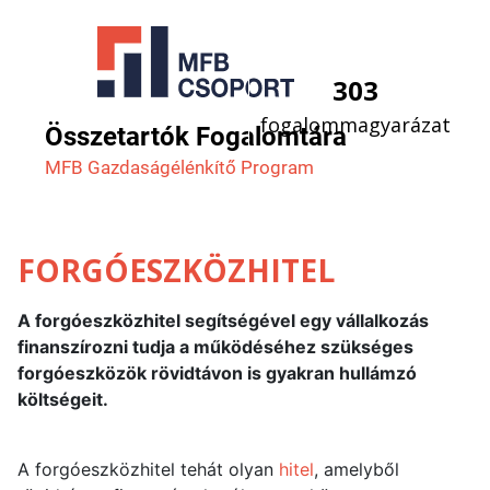
303
fogalommagyarázat
Összetartók Fogalomtára
MFB Gazdaság­élénkítő Program
FORGÓESZKÖZHITEL
A forgóeszközhitel segítségével egy vállalkozás
finanszírozni tudja a működéséhez szükséges
forgóeszközök rövidtávon is gyakran hullámzó
költségeit.
A forgóeszközhitel tehát olyan
hitel
, amelyből