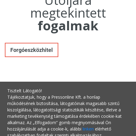
megtekintett
fogalmak
Forgóeszközhitel
Tisztelt Látogató!
Tájékoztatjuk, hogy a Pressonline Kft. a honlap
működésének biztosítása, látogatóinak magasabb szintű
kiszolgálása, látogatottsági statisztikák készítése, illetve a
marketing tevékenység támogatása érdekében cookie-kat
alkalmaz. Az „Elfogadom” gomb megnyomásával Ön
hozzájárulását adja a cookie-k, alábbi
linken
elérhető
szabályzatban foglaltak szerinti alkalmazásához.