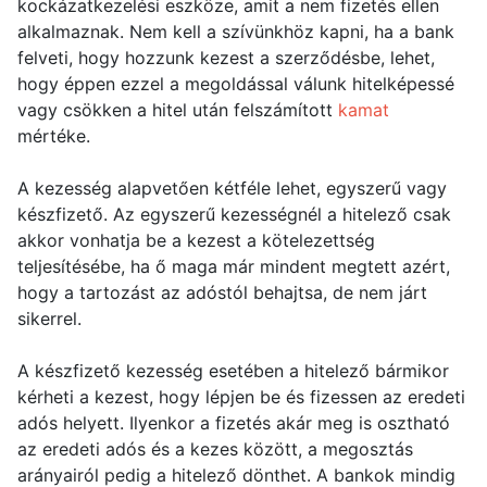
kockázatkezelési eszköze, amit a nem fizetés ellen
alkalmaznak. Nem kell a szívünkhöz kapni, ha a bank
felveti, hogy hozzunk kezest a szerződésbe, lehet,
hogy éppen ezzel a megoldással válunk hitelképessé
vagy csökken a hitel után felszámított
kamat
mértéke.
A kezesség alapvetően kétféle lehet, egyszerű vagy
készfizető. Az egyszerű kezességnél a hitelező csak
akkor vonhatja be a kezest a kötelezettség
teljesítésébe, ha ő maga már mindent megtett azért,
hogy a tartozást az adóstól behajtsa, de nem járt
sikerrel.
A készfizető kezesség esetében a hitelező bármikor
kérheti a kezest, hogy lépjen be és fizessen az eredeti
adós helyett. Ilyenkor a fizetés akár meg is osztható
az eredeti adós és a kezes között, a megosztás
arányairól pedig a hitelező dönthet. A bankok mindig