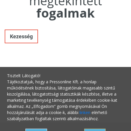
megtekintett
fogalmak
Kezesség
Tisztelt Látogató!
Tájékoztatjuk, hogy a Pressonline Kft. a honlap
működésének biztosítása, látogatóinak magasabb szintű
kiszolgálása, látogatottsági statisztikák készítése, illetve a
marketing tevékenység támogatása érdekében cookie-kat
alkalmaz. Az „Elfogadom” gomb megnyomásával Ön
hozzájárulását adja a cookie-k, alábbi
linken
elérhető
szabályzatban foglaltak szerinti alkalmazásához.