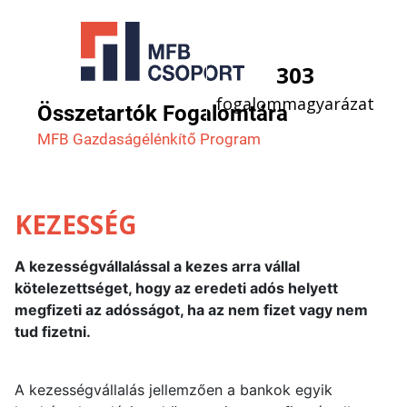
303
fogalommagyarázat
Összetartók Fogalomtára
MFB Gazdaság­élénkítő Program
KEZESSÉG
A kezességvállalással a kezes arra vállal
kötelezettséget, hogy az eredeti adós helyett
megfizeti az adósságot, ha az nem fizet vagy nem
tud fizetni.
A kezességvállalás jellemzően a bankok egyik