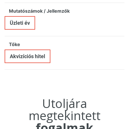
Mutatószámok / Jellemzők
Üzleti év
Tőke
Akvizíciós hitel
Utoljára
megtekintett
fogalmak