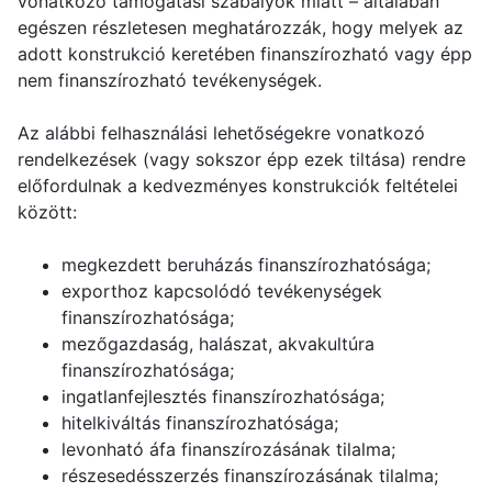
vonatkozó támogatási szabályok miatt – általában
egészen részletesen meghatározzák, hogy melyek az
adott konstrukció keretében finanszírozható vagy épp
nem finanszírozható tevékenységek.
Az alábbi felhasználási lehetőségekre vonatkozó
rendelkezések (vagy sokszor épp ezek tiltása) rendre
előfordulnak a kedvezményes konstrukciók feltételei
között:
megkezdett beruházás finanszírozhatósága;
exporthoz kapcsolódó tevékenységek
finanszírozhatósága;
mezőgazdaság, halászat, akvakultúra
finanszírozhatósága;
ingatlanfejlesztés finanszírozhatósága;
hitelkiváltás finanszírozhatósága;
levonható áfa finanszírozásának tilalma;
részesedésszerzés finanszírozásának tilalma;