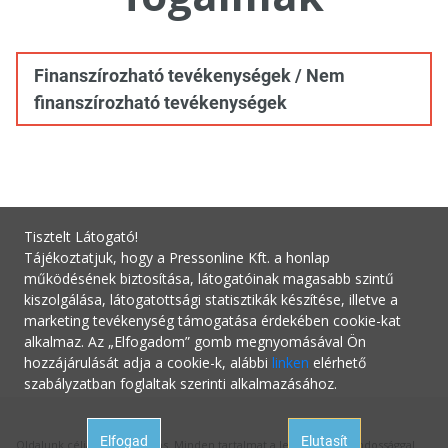
Finanszírozható tevékenységek / Nem
finanszírozható tevékenységek
Tisztelt Látogató!
Tájékoztatjuk, hogy a Pressonline Kft. a honlap
működésének biztosítása, látogatóinak magasabb szintű
kiszolgálása, látogatottsági statisztikák készítése, illetve a
marketing tevékenység támogatása érdekében cookie-kat
alkalmaz. Az „Elfogadom” gomb megnyomásával Ön
hozzájárulását adja a cookie-k, alábbi
linken
elérhető
szabályzatban foglaltak szerinti alkalmazásához.
Elfogad
Elutasít
Oldalunk célja a tájékoztatás. Minden tartalmat a legnagyobb gondossággal