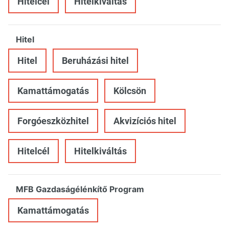
Hitelcél
Hitelkiváltás
Hitel
Hitel
Beruházási hitel
Kamattámogatás
Kölcsön
Forgóeszközhitel
Akvizíciós hitel
Hitelcél
Hitelkiváltás
MFB Gazdaságélénkítő Program
Kamattámogatás