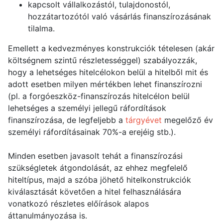
kapcsolt vállalkozástól, tulajdonostól,
hozzátartozótól való vásárlás finanszírozásának
tilalma.
Emellett a kedvezményes konstrukciók tételesen (akár
költségnem szintű részletességgel) szabályozzák,
hogy a lehetséges hitelcélokon belül a hitelből mit és
adott esetben milyen mértékben lehet finanszírozni
(pl. a forgóeszköz-finanszírozás hitelcélon belül
lehetséges a személyi jellegű ráfordítások
finanszírozása, de legfeljebb a
tárgyévet
megelőző év
személyi ráfordításainak 70%-a erejéig stb.).
Minden esetben javasolt tehát a finanszírozási
szükségletek átgondolását, az ehhez megfelelő
hiteltípus, majd a szóba jöhető hitelkonstrukciók
kiválasztását követően a hitel felhasználására
vonatkozó részletes előírások alapos
áttanulmányozása is.