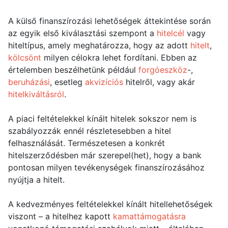
A külső finanszírozási lehetőségek áttekintése során
az egyik első kiválasztási szempont a
hitelcél
vagy
hiteltípus, amely meghatározza, hogy az adott
hitelt
,
kölcsönt
milyen célokra lehet fordítani. Ebben az
értelemben beszélhetünk például
forgóeszköz
-,
beruházási
, esetleg
akvizíciós
hitelről, vagy akár
hitelkiváltásról
.
A piaci feltételekkel kínált hitelek sokszor nem is
szabályozzák ennél részletesebben a hitel
felhasználását. Természetesen a konkrét
hitelszerződésben már szerepel(het), hogy a bank
pontosan milyen tevékenységek finanszírozásához
nyújtja a hitelt.
A kedvezményes feltételekkel kínált hitellehetőségek
viszont – a hitelhez kapott
kamattámogatásra