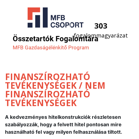
303
fogalommagyarázat
Összetartók Fogalomtára
MFB Gazdaság­élénkítő Program
FINANSZÍROZHATÓ
TEVÉKENYSÉGEK / NEM
FINANSZÍROZHATÓ
TEVÉKENYSÉGEK
A kedvezményes hitelkonstrukciók részletesen
szabályozzák, hogy a felvett hitel pontosan mire
használható fel vagy milyen felhasználása tiltott.