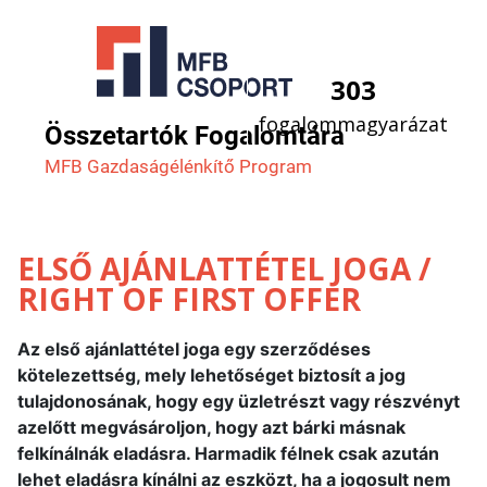
303
fogalommagyarázat
Összetartók Fogalomtára
MFB Gazdaság­élénkítő Program
ELSŐ AJÁNLATTÉTEL JOGA /
RIGHT OF FIRST OFFER
Az első ajánlattétel joga egy szerződéses
kötelezettség, mely lehetőséget biztosít a jog
tulajdonosának, hogy egy üzletrészt vagy részvényt
azelőtt megvásároljon, hogy azt bárki másnak
felkínálnák eladásra. Harmadik félnek csak azután
lehet eladásra kínálni az eszközt, ha a jogosult nem