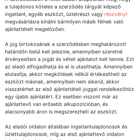
a tulajdonos köteles a szerződés tárgyát képező
ingatlant, egyéb eszközt, üzletrészt vagy
részvényt
megvásárlásra kínálni bármilyen másik félnek való
ajánlattételt megelőzően.
A jog birtokosának a szerződésben meghatározott
határidőn belül kell jeleznie, amennyiben szeretné
érvényesíteni a jogát és vételi ajánlatot kell tennie. Ezt
az eladó elfogadhatja és el is utasíthatja. Amennyiben
elutasítja, akkor megkötések nélkül értékesítheti az
eszközt másnak, amennyiben nem sikerül, akkor
visszatérhet az első ajánlattételi joggal rendelkezőhöz
egy újabb ajánlatért. Ez esetben viszont már az
ajánlattevő van erősebb alkupozícióban, és
alacsonyabb áron is megszerezheti az eszközt.
Az eladói oldalon általában ingatlantulajdonosok és
üzlettulajdonosok, míg az első ajánlattevő oldalon