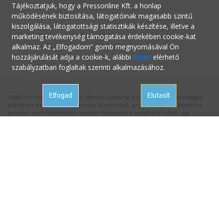
Tájékoztatjuk, hogy a Pressonline Kft. a honlap
működésének biztosítása, látogatóinak magasabb szintű
kiszolgálása, látogatottsági statisztikák készítése, illetve a
marketing tevékenység támogatása érdekében cookie-kat
alkalmaz. Az „Elfogadom” gomb megnyomásával Ön
hozzájárulását adja a cookie-k, alábbi
linken
elérhető
szabályzatban foglaltak szerinti alkalmazásához.
Elfogad
Elutasít
Oldalunk célja a tájékoztatás. Minden tartalmat a legnagyobb gondossággal
állítottunk össze és rendszeresen ellenőrzünk, az itt szereplő információk
azonban nem tekintendők konkrét helyzetekre vonatkozó üzleti, jogi
tanácsadásnak, az információk alkalmazásából fakadó bármilyen jogi
következményért a kiadó felelősséget nem vállal.
Hivatalos állásfoglalásért mindig forduljon az illetékes hivatalhoz, ha
tanácsadásra van szüksége a megfelelő szakértőhöz! Ha az oldalunk
aktualitását vesztett hibás információval találkozna, kérjük jelezze nekünk:
hibabejelentes@startupguide.hu
!
Impresszum
Felhasználási feltételek
Adatvédelmi nyilatkozat
Súgó