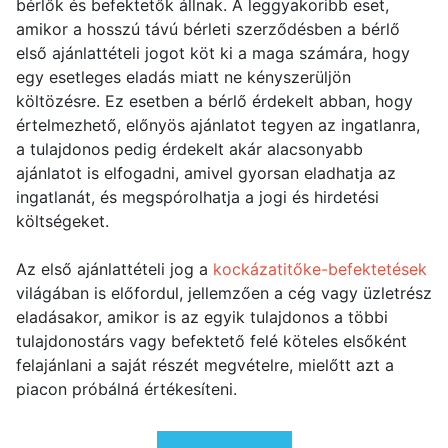
bérlők és befektetők állnak. A leggyakoribb eset,
amikor a hosszú távú bérleti szerződésben a bérlő
első ajánlattételi jogot köt ki a maga számára, hogy
egy esetleges eladás miatt ne kényszerüljön
költözésre. Ez esetben a bérlő érdekelt abban, hogy
értelmezhető, előnyös ajánlatot tegyen az ingatlanra,
a tulajdonos pedig érdekelt akár alacsonyabb
ajánlatot is elfogadni, amivel gyorsan eladhatja az
ingatlanát, és megspórolhatja a jogi és hirdetési
költségeket.
Az első ajánlattételi jog a
kockázatitőke-befektetések
világában is előfordul, jellemzően a cég vagy üzletrész
eladásakor, amikor is az egyik tulajdonos a többi
tulajdonostárs vagy befektető felé köteles elsőként
felajánlani a saját részét megvételre, mielőtt azt a
piacon próbálná értékesíteni.