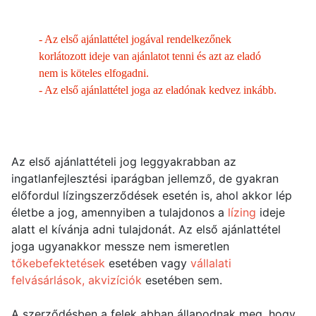
-
Az első ajánlattétel jogával rendelkezőnek
korlátozott ideje van ajánlatot tenni és azt az eladó
nem is köteles elfogadni.
-
Az első ajánlattétel joga az eladónak kedvez inkább.
Az első ajánlattételi jog leggyakrabban az
ingatlanfejlesztési iparágban jellemző, de gyakran
előfordul lízingszerződések esetén is, ahol akkor lép
életbe a jog, amennyiben a tulajdonos a
lízing
ideje
alatt el kívánja adni tulajdonát. Az első ajánlattétel
joga ugyanakkor messze nem ismeretlen
tőkebefektetések
esetében vagy
vállalati
felvásárlások, akvizíciók
esetében sem.
A szerződésben a felek abban állapodnak meg, hogy