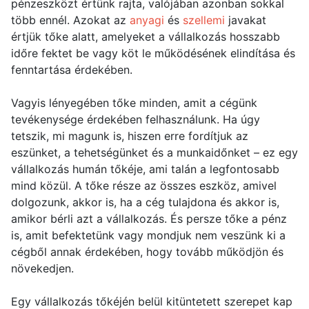
pénzeszközt értünk rajta, valójában azonban sokkal
több ennél. Azokat az
anyagi
és
szellemi
javakat
értjük tőke alatt, amelyeket a vállalkozás hosszabb
időre fektet be vagy köt le működésének elindítása és
fenntartása érdekében.
Vagyis lényegében tőke minden, amit a cégünk
tevékenysége érdekében felhasználunk. Ha úgy
tetszik, mi magunk is, hiszen erre fordítjuk az
eszünket, a tehetségünket és a munkaidőnket – ez egy
vállalkozás humán tőkéje, ami talán a legfontosabb
mind közül. A tőke része az összes eszköz, amivel
dolgozunk, akkor is, ha a cég tulajdona és akkor is,
amikor bérli azt a vállalkozás. És persze tőke a pénz
is, amit befektetünk vagy mondjuk nem veszünk ki a
cégből annak érdekében, hogy tovább működjön és
növekedjen.
Egy vállalkozás tőkéjén belül kitüntetett szerepet kap