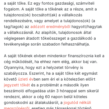
a saját tőke. Ez egy fontos gazdasági, számviteli
fogalom. A saját tőke a tőkének az a része, amit a
tulajdonos(ok) bocsátott(ak) a vállalkozás
rendelkezésére, vagy amelyet a tulajdonos(ok) (a
tag/tagok) az
adózott eredményből
hagyott/hagytak
a vállalkozásnál. Az alapítók, tulajdonosok által
véglegesen átadott tőkeösszeget a gazdálkodó a
tevékenysége során szabadon felhasználhatja.
A saját tőkének elvben mindenkor finanszíroznia kell a
cég működését, ha ehhez nem elég, akkor baj van.
Olyannyira, hogy ezt a helyzetet törvény is
szabályozza. Eszerint, ha a saját tőke két egymást
követő
üzleti év
ben sem éri el a kötelezően előírt
jegyzett tőkét
és a problémát a második ilyen
beszámoló elfogadása után 3 hónappal sem sikerül
rendezni, akkor a cég 60 napon belül köteles
gondoskodni az átalakulásról, a
jogutód nélküli
megszűnésről
, esetleg más társasággal történő