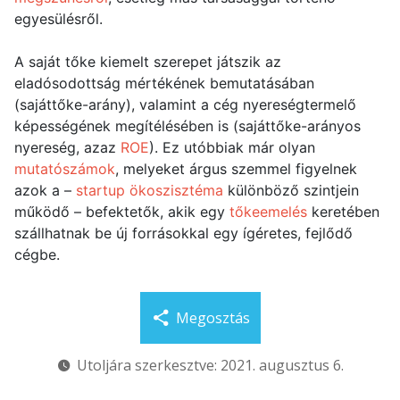
egyesülésről.
A saját tőke kiemelt szerepet játszik az
eladósodottság mértékének bemutatásában
(sajáttőke-arány), valamint a cég nyereségtermelő
képességének megítélésében is (sajáttőke-arányos
nyereség, azaz
ROE
). Ez utóbbiak már olyan
mutatószámok
, melyeket árgus szemmel figyelnek
azok a –
startup ökoszisztéma
különböző szintjein
működő – befektetők, akik egy
tőkeemelés
keretében
szállhatnak be új forrásokkal egy ígéretes, fejlődő
cégbe.
Megosztás
Utoljára szerkesztve: 2021. augusztus 6.