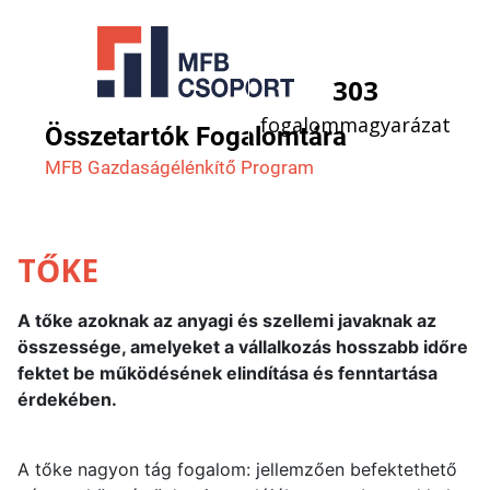
303
fogalommagyarázat
Összetartók Fogalomtára
MFB Gazdaság­élénkítő Program
TŐKE
A tőke azoknak az anyagi és szellemi javaknak az
összessége, amelyeket a vállalkozás hosszabb időre
fektet be működésének elindítása és fenntartása
érdekében.
A tőke nagyon tág fogalom: jellemzően befektethető