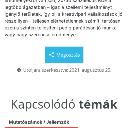
eredményekről van szó, 20-30 százalékos ROE a
legtöbb ágazatban – igaz a szellemi teljesítményt
igénylő területek, így pl. a kreatívipari vállalkozások jó
része ilyen - teljesen elérhetetlennek számít, tartósan
ezen a szinten teljesíteni pedig parádésan jó munka
vagy nagy szerencse eredménye.
Megosztás
Utoljára szerkesztve: 2021. augusztus 25.
Kapcsolódó
témák
Mutatószámok / Jellemzők