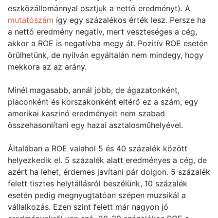
eszközállománnyal osztjuk a nettó eredményt). A
mutatószám
így egy százalékos érték lesz. Persze ha
a nettó eredmény negatív, mert veszteséges a cég,
akkor a ROE is negatívba megy át. Pozitív ROE esetén
örülhetünk, de nyilván egyáltalán nem mindegy, hogy
mekkora az az arány.
Minél magasabb, annál jobb, de ágazatonként,
piaconként és korszakonként eltérő ez a szám, egy
amerikai kaszinó eredményeit nem szabad
összehasonlítani egy hazai asztalosműhelyével.
Általában a ROE valahol 5 és 40 százalék között
helyezkedik el. 5 százalék alatt eredményes a cég, de
azért ha lehet, érdemes javítani pár dolgon. 5 százalék
felett tisztes helytállásról beszélünk, 10 százalék
esetén pedig megnyugtatóan szépen muzsikál a
vállalkozás. Ezen szint felett már nagyon jó