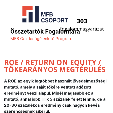
303
fogalommagyarázat
Összetartók Fogalomtára
MFB Gazdaság­élénkítő Program
ROE / RETURN ON EQUITY /
TŐKEARÁNYOS MEGTÉRÜLÉS
A ROE az egyik legtöbbet használt jövedelmezőségi
mutató, amely a saját tőkére vetített adózott
eredményt veszi alapul. Minél magasabb ez a
mutató, annál jobb, illik 5 százalék felett lennie, de a
20-30 százalékos eredmény csak nagyon kevés
szerencsésnek sikerül.