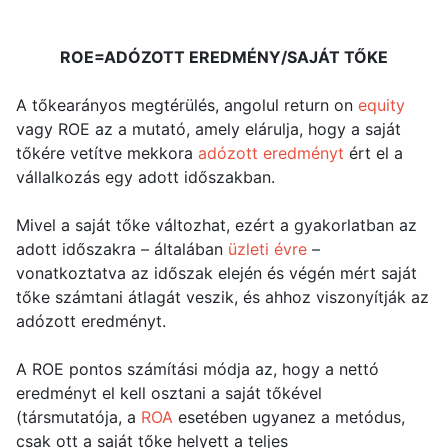
ROE=ADÓZOTT EREDMÉNY/SAJÁT TŐKE
A tőkearányos megtérülés, angolul return on
equity
vagy ROE az a mutató, amely elárulja, hogy a saját
tőkére vetítve mekkora
adózott eredményt
ért el a
vállalkozás egy adott időszakban.
Mivel a saját tőke változhat, ezért a gyakorlatban az
adott időszakra – általában
üzleti évre
–
vonatkoztatva az időszak elején és végén mért saját
tőke számtani átlagát veszik, és ahhoz viszonyítják az
adózott eredményt.
A ROE pontos számítási módja az, hogy a nettó
eredményt el kell osztani a saját tőkével
(társmutatója, a
ROA
esetében ugyanez a metódus,
csak ott a saját tőke helyett a teljes