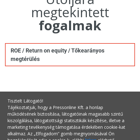
megtekintett
fogalmak
ROE / Return on equity / Tőkearányos
megtérülés
Tisztelt Látogató!
Tájékoztatjuk, hogy a Pressonline Kft. a honlap
működésének biztosítása, látogatóinak magasabb szintű
kiszolgálása, látogatottsági statisztikák készítése, illetve a
marketing tevékenység támogatása érdekében cookie-kat
alkalmaz. Az „Elfogadom” gomb megnyomásával Ön