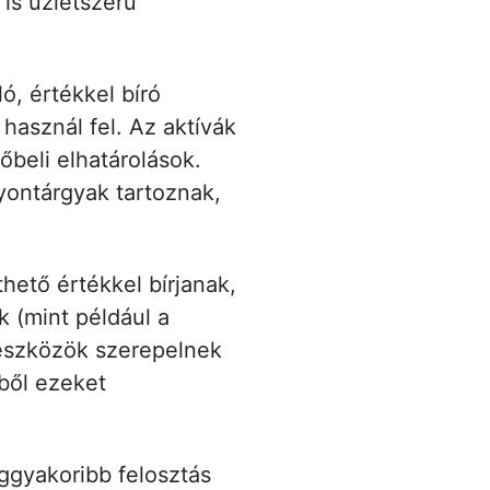
 is üzletszerű
ó, értékkel bíró
asznál fel. Az aktívák
őbeli elhatárolások.
ontárgyak tartoznak,
hető értékkel bírjanak,
k (mint például a
eszközök szerepelnek
ből ezeket
eggyakoribb felosztás