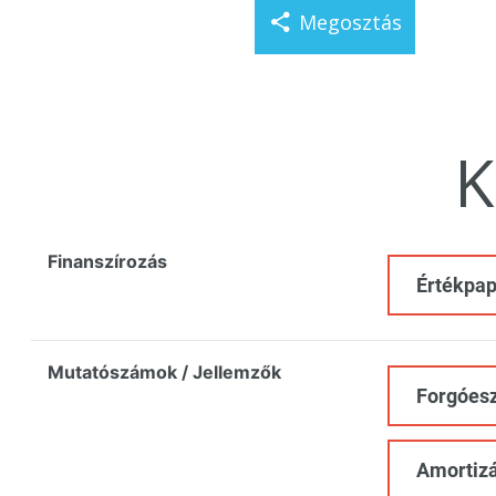
Megosztás
K
Finanszírozás
Értékpap
Mutatószámok / Jellemzők
Forgóes
Amortizá