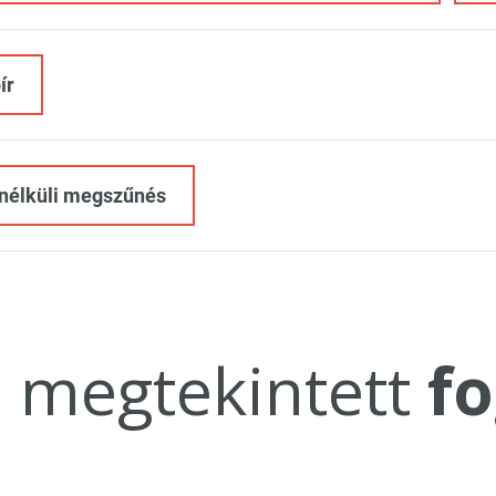
ír
nélküli megszűnés
a megtekintett
fo