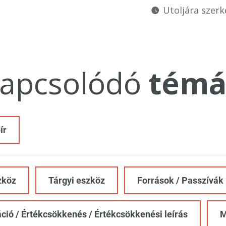
Utoljára szerk
apcsolódó
témá
ír
zköz
Tárgyi eszköz
Források / Passzívák
ció / Értékcsökkenés / Értékcsökkenési leírás
M