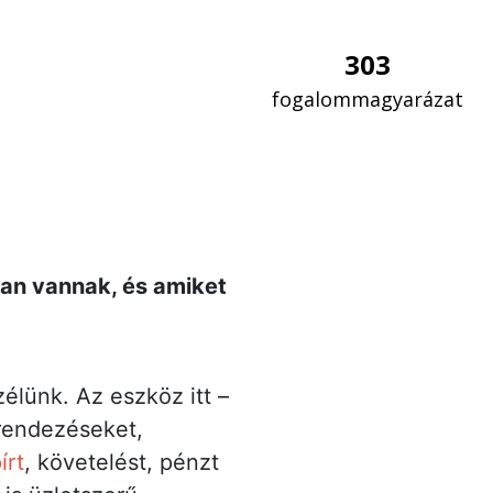
303
fogalommagyarázat
an vannak, és amiket
lünk. Az eszköz itt –
erendezéseket,
írt
, követelést, pénzt