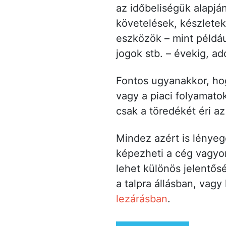
az időbeliségük alapján
követelések, készletek 
eszközök – mint példá
jogok stb. – évekig, a
Fontos ugyanakkor, hog
vagy a piaci folyamato
csak a töredékét éri az
Mindez azért is lényeg
képezheti a cég vagyon
lehet különös jelentős
a talpra állásban, vag
lezárásban
.