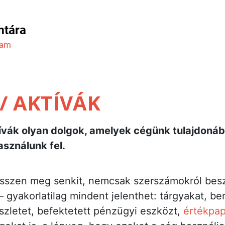
mtára
ram
/ AKTÍVÁK
vák olyan dolgok, amelyek cégünk tulajdonáb
sználunk fel.
sszen meg senkit, nemcsak szerszámokról beszé
– gyakorlatilag mindent jelenthet: tárgyakat, b
zletet, befektetett pénzügyi eszközt,
értékpap