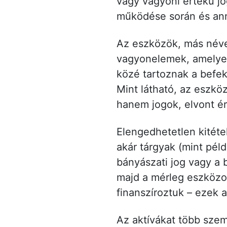
vagy vagyoni értékű jo
működése során és an
Az eszközök, más néven
vagyonelemek, amelyeke
közé tartoznak a befek
Mint látható, az eszk
hanem jogok, elvont é
Elengedhetetlen kitéte
akár tárgyak (mint péld
bányászati jog vagy a 
majd a mérleg eszközol
finanszíroztuk – ezek 
Az aktívákat több szemp