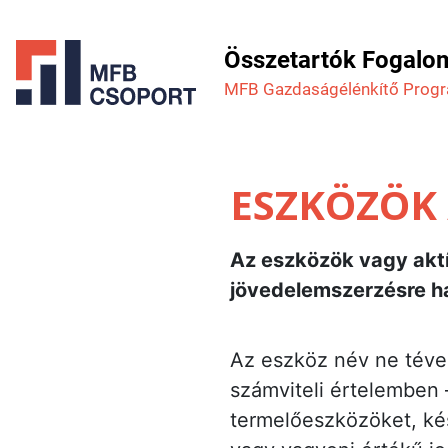
Összetartók Fogalo
MFB Gazdaság­élénkítő Prog
ESZKÖZÖK 
Az eszközök vagy aktí
jövedelemszerzésre ha
Az eszköz név ne téve
számviteli értelemben 
termelőeszközöket, kés