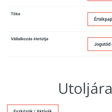
Tőke
Értékpap
Vállalkozás életútja
Jogutód 
Utoljár
Eszközök / Aktívák