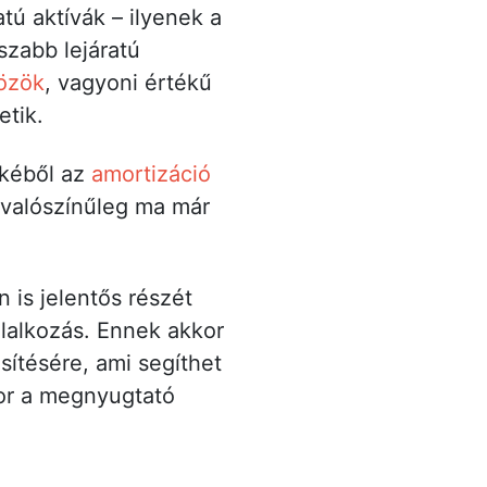
tú aktívák – ilyenek a
szabb lejáratú
közök
, vagyoni értékű
etik.
ékéből az
amortizáció
 valószínűleg ma már
 is jelentős részét
lalkozás. Ennek akkor
sítésére, ami segíthet
kor a megnyugtató