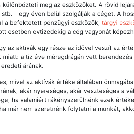
 különbözteti meg az eszközöket. A rövid lejára
stb. – egy éven belül szolgálják a céget. A hos
ul a befektetett pénzügyi eszközök,
tárgyi esz
dott esetben évtizedekig a cég vagyonát képezh
y az aktívák egy része az idővel veszít az ért
k miatt: a tíz éve méregdrágán vett berendezés
 eredeti árának.
es, mivel az aktívák értéke általában önmagában
ának, akár nyereséges, akár veszteséges a vál
ége, ha valamiért rákényszerülnénk ezek értéke
y ha már nem szeretnénk folytatni a munkát, ak