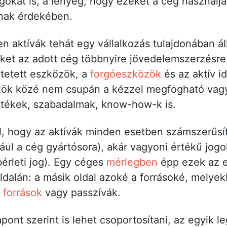
gokat is, a lényeg, hogy ezeket a cég használja
nak érdekében.
 aktívák tehát egy vállalkozás tulajdonában áll
t az adott cég többnyire jövedelemszerzésre h
tetett eszközök, a
forgóeszközök
és az aktív id
özök közé nem csupán a kézzel megfogható vagy
rtékek, szabadalmak, know-how-k is.
l, hogy az aktívák minden esetben számszerűsít
ául a cég gyártósora), akár vagyoni értékű jogo
bérleti jog). Egy céges
mérlegben
épp ezek az 
dalán: a másik oldal azoké a forrásoké, melyek
a
források
vagy passzívák.
ont szerint is lehet csoportosítani, az egyik l