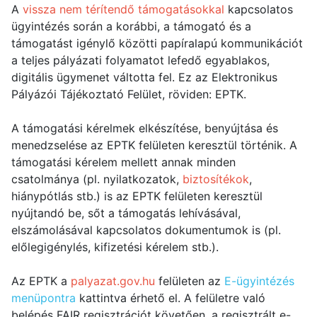
A
vissza nem térítendő támogatásokkal
kapcsolatos
ügyintézés során a korábbi, a támogató és a
támogatást igénylő közötti papíralapú kommunikációt
a teljes pályázati folyamatot lefedő egyablakos,
digitális ügymenet váltotta fel. Ez az Elektronikus
Pályázói Tájékoztató Felület, röviden: EPTK.
A támogatási kérelmek elkészítése, benyújtása és
menedzselése az EPTK felületen keresztül történik. A
támogatási kérelem mellett annak minden
csatolmánya (pl. nyilatkozatok,
biztosítékok
,
hiánypótlás stb.) is az EPTK felületen keresztül
nyújtandó be, sőt a támogatás lehívásával,
elszámolásával kapcsolatos dokumentumok is (pl.
előlegigénylés, kifizetési kérelem stb.).
Az EPTK a
palyazat.gov.hu
felületen az
E-ügyintézés
menüpontra
kattintva érhető el. A felületre való
belépés FAIR regisztrációt követően, a regisztrált e-