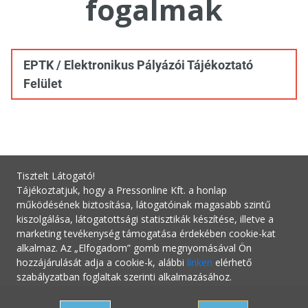
fogalmak
EPTK / Elektronikus Pályázói Tájékoztató
Felület
Tisztelt Látogató!
Tájékoztatjuk, hogy a Pressonline Kft. a honlap
működésének biztosítása, látogatóinak magasabb szintű
kiszolgálása, látogatottsági statisztikák készítése, illetve a
marketing tevékenység támogatása érdekében cookie-kat
alkalmaz. Az „Elfogadom” gomb megnyomásával Ön
hozzájárulását adja a cookie-k, alábbi
linken
elérhető
szabályzatban foglaltak szerinti alkalmazásához.