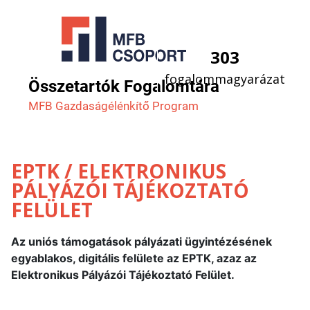
303
fogalommagyarázat
Összetartók Fogalomtára
MFB Gazdaság­élénkítő Program
EPTK / ELEKTRONIKUS
PÁLYÁZÓI TÁJÉKOZTATÓ
FELÜLET
Az uniós támogatások pályázati ügyintézésének
egyablakos, digitális felülete az EPTK, azaz az
Elektronikus Pályázói Tájékoztató Felület.