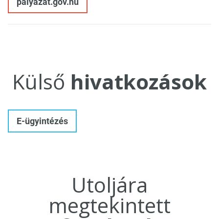
palyazat.gov.hu
Külső
hivatkozások
E-ügyintézés
Utoljára
megtekintett