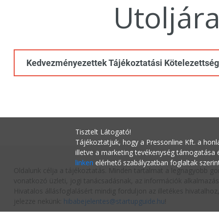
Utoljár
Kedvezményezettek Tájékoztatási Kötelezettség
Tisztelt Látogató!
Tájékoztatjuk, hogy a Pressonline Kft. a honl
illetve a marketing tevékenység támogatása
linken
elérhető szabályzatban foglaltak szerin
Oldalunk célja a tájékoztatás. Minden tartalmat a legnagyobb go
vonatkozó üzleti, jogi tanácsadásnak, az információk alkalmazás
Hivatalos állásfoglalásért mindig forduljon az illetékes hivatalh
jelezze nekünk:
hibabejelentes@startupguide.hu
!