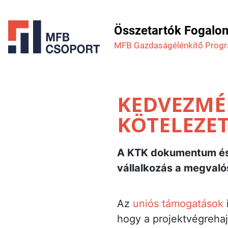
Összetartók Fogalo
MFB Gazdaság­élénkítő Prog
KEDVEZMÉ
KÖTELEZET
A KTK dokumentum és a
vállalkozás a megvalós
Az
uniós támogatások
hogy a projektvégrehaj