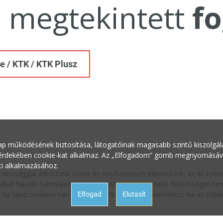
a megtekintett
fo
e / KTK / KTK Plusz
ap működésének biztosítása, látogatóinak magasabb szintű kiszolgálás
 érdekében cookie-kat alkalmaz. Az „Elfogadom” gomb megnyomásával 
ti alkalmazásához.
ndossággal állítottunk össze és rendszeresen ellenőrzünk, az itt sze
ából fakadó bármilyen jogi következményért a kiadó felelősséget nem 
oz, ha tanácsadásra van szüksége a megfelelő szakértőhöz! Ha az oldalu
Elfogad
Elutasít