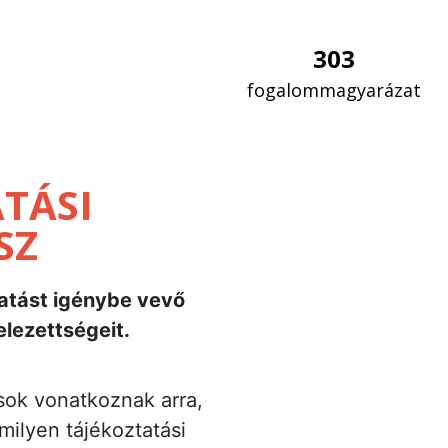
303
fogalommagyarázat
TÁSI
SZ
gatást igénybe vevő
elezettségeit.
sok vonatkoznak arra,
ilyen tájékoztatási