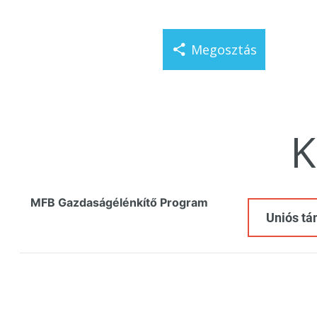
Megosztás
K
MFB Gazdaságélénkítő Program
Uniós t