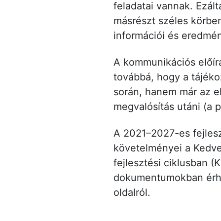
feladatai vannak. Ezál
másrészt széles körbe
információi és eredmén
A kommunikációs előírá
továbbá, hogy a tájéko
során, hanem már az elő
megvalósítás utáni (a 
A 2021–2027-es fejlesz
követelményei a Kedve
fejlesztési ciklusban 
dokumentumokban érhe
oldalról.