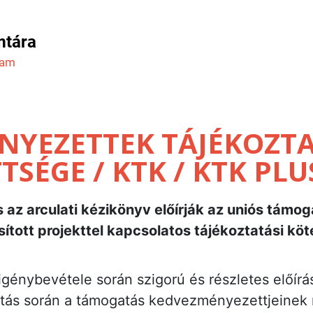
mtára
ram
NYEZETTEK TÁJÉKOZTA
TSÉGE / KTK / KTK PLU
z arculati kézikönyv előírják az uniós támo
ított projekttel kapcsolatos tájékoztatási köt
igénybevétele során szigorú és részletes előírá
tás során a támogatás kedvezményezettjeinek m