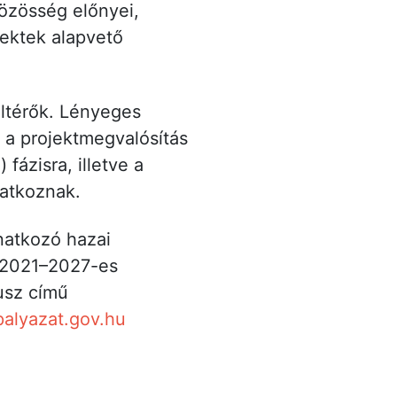
közösség előnyei,
ektek alapvető
eltérők. Lényeges
 a projektmegvalósítás
fázisra, illetve a
onatkoznak.
natkozó hazai
 2021–2027-es
lusz című
palyazat.gov.hu