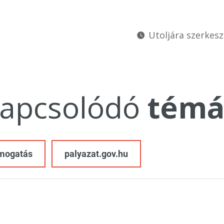
Utoljára szerkesz
apcsolódó
témá
ámogatás
palyazat.gov.hu