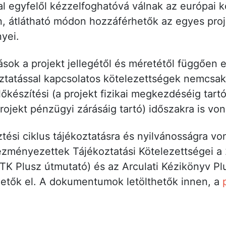
tal egyfelől kézzelfoghatóvá válnak az európai 
n, átlátható módon hozzáférhetők az egyes proj
yei.
sok a projekt jellegétől és méretétől függően 
ztatással kapcsolatos kötelezettségek nemcsak
készítési (a projekt fizikai megkezdéséig tartó) 
projekt pénzügyi zárásáig tartó) időszakra is v
tési ciklus tájékoztatásra és nyilvánosságra vo
zményezettek Tájékoztatási Kötelezettségei a
(KTK Plusz útmutató) és az Arculati Kézikönyv P
tők el. A dokumentumok letölthetők innen, a