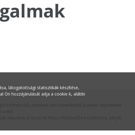
galmak
a, látogatottsági statisztikák készítése,
Ön hozzájárulását adja a cookie-k, alábbi
replő információk azonban nem tekintendők konkrét helyzetekre
vállal.
nk aktualitását vesztett hibás információval találkozna, kérjük