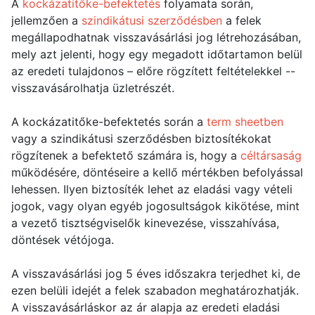
A
kockázatitőke-befektetés
folyamata során,
jellemzően a
szindikátusi szerződésben
a felek
megállapodhatnak visszavásárlási jog létrehozásában,
mely azt jelenti, hogy egy megadott időtartamon belül
az eredeti tulajdonos – előre rögzített feltételekkel --
visszavásárolhatja üzletrészét.
A kockázatitőke-befektetés során a
term sheetben
vagy a szindikátusi szerződésben biztosítékokat
rögzítenek a befektető számára is, hogy a
céltársaság
működésére, döntéseire a kellő mértékben befolyással
lehessen. Ilyen biztosíték lehet az eladási vagy vételi
jogok, vagy olyan egyéb jogosultságok kikötése, mint
a vezető tisztségviselők kinevezése, visszahívása,
döntések vétójoga.
A visszavásárlási jog 5 éves időszakra terjedhet ki, de
ezen belüli idejét a felek szabadon meghatározhatják.
A visszavásárláskor az ár alapja az eredeti eladási