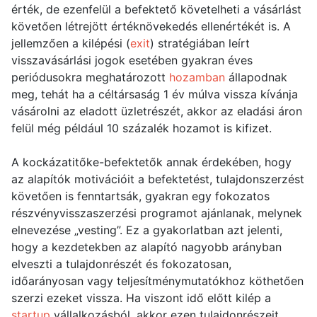
érték, de ezenfelül a befektető követelheti a vásárlást
követően létrejött értéknövekedés ellenértékét is. A
jellemzően a kilépési (
exit
) stratégiában leírt
visszavásárlási jogok esetében gyakran éves
periódusokra meghatározott
hozamban
állapodnak
meg, tehát ha a céltársaság 1 év múlva vissza kívánja
vásárolni az eladott üzletrészét, akkor az eladási áron
felül még például 10 százalék hozamot is kifizet.
A kockázatitőke-befektetők annak érdekében, hogy
az alapítók motivációit a befektetést, tulajdonszerzést
követően is fenntartsák, gyakran egy fokozatos
részvényvisszaszerzési programot ajánlanak, melynek
elnevezése „vesting”. Ez a gyakorlatban azt jelenti,
hogy a kezdetekben az alapító nagyobb arányban
elveszti a tulajdonrészét és fokozatosan,
időarányosan vagy teljesítménymutatókhoz köthetően
szerzi ezeket vissza. Ha viszont idő előtt kilép a
startup
vállalkozásból, akkor ezen tulajdonrészeit