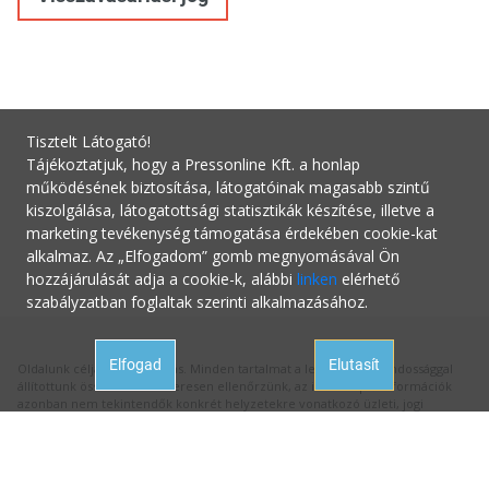
Tisztelt Látogató!
Tájékoztatjuk, hogy a Pressonline Kft. a honlap
működésének biztosítása, látogatóinak magasabb szintű
kiszolgálása, látogatottsági statisztikák készítése, illetve a
marketing tevékenység támogatása érdekében cookie-kat
alkalmaz. Az „Elfogadom” gomb megnyomásával Ön
hozzájárulását adja a cookie-k, alábbi
linken
elérhető
szabályzatban foglaltak szerinti alkalmazásához.
Elfogad
Elutasít
Oldalunk célja a tájékoztatás. Minden tartalmat a legnagyobb gondossággal
állítottunk össze és rendszeresen ellenőrzünk, az itt szereplő információk
azonban nem tekintendők konkrét helyzetekre vonatkozó üzleti, jogi
tanácsadásnak, az információk alkalmazásából fakadó bármilyen jogi
következményért a kiadó felelősséget nem vállal.
Hivatalos állásfoglalásért mindig forduljon az illetékes hivatalhoz, ha
tanácsadásra van szüksége a megfelelő szakértőhöz! Ha az oldalunk