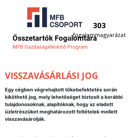
303
fogalommagyarázat
Összetartók Fogalomtára
MFB Gazdaság­élénkítő Program
VISSZAVÁSÁRLÁSI JOG
Egy cégben végrehajtott tőkebefektetés során
kiköthető jog, mely lehetőséget biztosít a korábbi
tulajdonosoknak, alapítóknak, hogy az eladott
üzletrészüket meghatározott feltételek mellett
visszavásárolják.