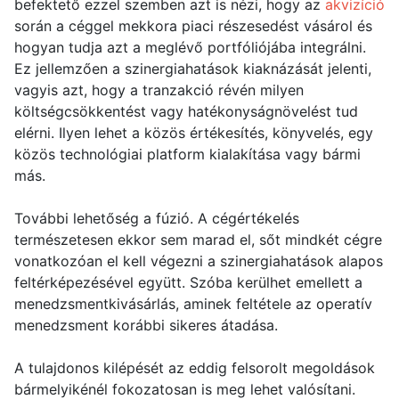
befektető ezzel szemben azt is nézi, hogy az
akvizíció
során a céggel mekkora piaci részesedést vásárol és
hogyan tudja azt a meglévő portfóliójába integrálni.
Ez jellemzően a szinergiahatások kiaknázását jelenti,
vagyis azt, hogy a tranzakció révén milyen
költségcsökkentést vagy hatékonyságnövelést tud
elérni. Ilyen lehet a közös értékesítés, könyvelés, egy
közös technológiai platform kialakítása vagy bármi
más.
További lehetőség a fúzió. A cégértékelés
természetesen ekkor sem marad el, sőt mindkét cégre
vonatkozóan el kell végezni a szinergiahatások alapos
feltérképezésével együtt. Szóba kerülhet emellett a
menedzsmentkivásárlás, aminek feltétele az operatív
menedzsment korábbi sikeres átadása.
A tulajdonos kilépését az eddig felsorolt megoldások
bármelyikénél fokozatosan is meg lehet valósítani.