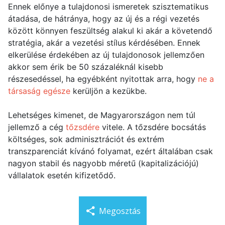
Ennek előnye a tulajdonosi ismeretek szisztematikus
átadása, de hátránya, hogy az új és a régi vezetés
között könnyen feszültség alakul ki akár a követendő
stratégia, akár a vezetési stílus kérdésében. Ennek
elkerülése érdekében az új tulajdonosok jellemzően
akkor sem érik be 50 százaléknál kisebb
részesedéssel, ha egyébként nyitottak arra, hogy
ne a
társaság egésze
kerüljön a kezükbe.
Lehetséges kimenet, de Magyarországon nem túl
jellemző a cég
tőzsdére
vitele. A tőzsdére bocsátás
költséges, sok adminisztrációt és extrém
transzparenciát kívánó folyamat, ezért általában csak
nagyon stabil és nagyobb méretű (kapitalizációjú)
vállalatok esetén kifizetődő.
Megosztás