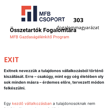
303
fogalommagyarázat
Összetartók Fogalomtára
MFB Gazdaság­élénkítő Program
EXIT
Exitnek nevezzük a tulajdonos vállalkozásból történő
kiszállását. Erre – csakúgy, mint egy cég életében oly
sok minden másra – érdemes előre, tervezett módon
felkészülni.
Egy
kezdő vállalkozásban
a tulajdonosoknak nem