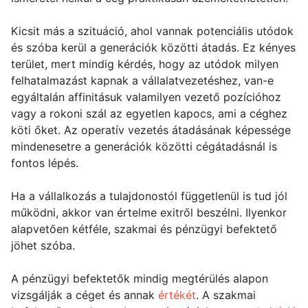
Kicsit más a szituáció, ahol vannak potenciális utódok
és szóba kerül a generációk közötti átadás. Ez kényes
terület, mert mindig kérdés, hogy az utódok milyen
felhatalmazást kapnak a vállalatvezetéshez, van-e
egyáltalán affinitásuk valamilyen vezető pozícióhoz
vagy a rokoni szál az egyetlen kapocs, ami a céghez
köti őket. Az operatív vezetés átadásának képessége
mindenesetre a generációk közötti cégátadásnál is
fontos lépés.
Ha a vállalkozás a tulajdonostól függetlenül is tud jól
működni, akkor van értelme exitről beszélni. Ilyenkor
alapvetően kétféle, szakmai és pénzügyi befektető
jöhet szóba.
A pénzügyi befektetők mindig megtérülés alapon
vizsgálják a céget és annak
értékét
. A szakmai