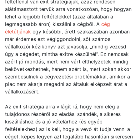
feltétlenül van exit stratégiájuk, azaz rendesen
alátámasztott tervük arra vonatkozóan, hogy hogyan
lehet a legjobb feltételekkel (azaz általában a
legmagasabb áron) kiszállni a cégből. A
cég
életútjának
egy későbbi, érett szakaszában azonban
már érdemes ezt végiggondolni, sőt számos
vállalkozói kézikönyv azt javasolja, „mindig vezesd
úgy a cégedet, mintha exitre készülnél”. Ez nemcsak
azért jó mondás, mert nem várt élthelyzetek mindig
bekövetkezhetnek, hanem azért is, mert sokan akkor
szembesülnek a cégvezetési problémákkal, amikor a
piac nem akarja megadni az általuk elképzelt árat a
vállalkozásért.
Az exit stratégia arra világít rá, hogy nem elég a
tulajdonos részéről az eladási szándék, a sikeres
kiszálláshoz és a jó vételárhoz (és egyéb
feltételekhez) az is kell, hogy a vevő át tudja venni a
céget, képes legyen azt legalább hasonlóan sikeresen