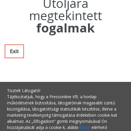
Utoljára
megtekintett
fogalmak
Exit
Tisztelt Látogató!
Tájékoztatjuk, hogy a Pressonline Kft. a honlap
működésének biztosítása, látogatóinak magasabb szintű
kiszolgálása, látogatottsági statisztikák készítése, illetve a
marketing tevékenység támogatása érdekében cookie-kat
alkalmaz. Az „Elfogadom” gomb megnyomásával Ön
hozzájárulását adja a cookie-k, alábbi
linken
elérhető