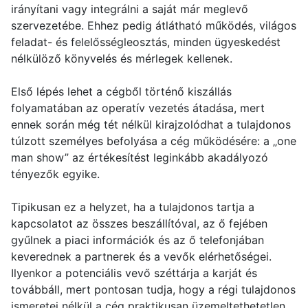
irányítani vagy integrálni a saját már meglevő
szervezetébe. Ehhez pedig átlátható működés, világos
feladat- és felelősségleosztás, minden ügyeskedést
nélkülöző könyvelés és mérlegek kellenek.
Első lépés lehet a cégből történő kiszállás
folyamatában az operatív vezetés átadása, mert
ennek során még tét nélkül kirajzolódhat a tulajdonos
túlzott személyes befolyása a cég működésére: a „one
man show” az értékesítést leginkább akadályozó
tényezők egyike.
Tipikusan ez a helyzet, ha a tulajdonos tartja a
kapcsolatot az összes beszállítóval, az ő fejében
gyűlnek a piaci információk és az ő telefonjában
keverednek a partnerek és a vevők elérhetőségei.
Ilyenkor a potenciális vevő széttárja a karját és
továbbáll, mert pontosan tudja, hogy a régi tulajdonos
ismeretei nélkül a cég praktikusan üzemeltethetetlen.