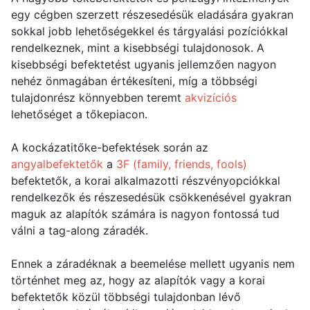
egy cégben szerzett részesedésük eladására gyakran
sokkal jobb lehetőségekkel és tárgyalási pozíciókkal
rendelkeznek, mint a kisebbségi tulajdonosok. A
kisebbségi befektetést ugyanis jellemzően nagyon
nehéz önmagában értékesíteni, míg a többségi
tulajdonrész könnyebben teremt
akvizíciós
lehetőséget a tőkepiacon.
A kockázatitőke-befektések során az
angyalbefektetők
a
3F (family, friends, fools)
befektetők, a korai alkalmazotti részvényopciókkal
rendelkezők és részesedésük csökkenésével gyakran
maguk az alapítók számára is nagyon fontossá tud
válni a tag-along záradék.
Ennek a záradéknak a beemelése mellett ugyanis nem
történhet meg az, hogy az alapítók vagy a korai
befektetők közül többségi tulajdonban lévő