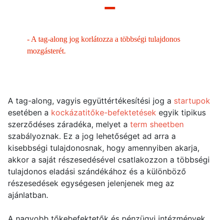
–
-
A tag-along jog korlátozza a többségi tulajdonos
mozgásterét.
A tag-along, vagyis együttértékesítési jog a
startupok
esetében a
kockázatitőke-befektetések
egyik tipikus
szerződéses záradéka, melyet a
term sheetben
szabályoznak. Ez a jog lehetőséget ad arra a
kisebbségi tulajdonosnak, hogy amennyiben akarja,
akkor a saját részesedésével csatlakozzon a többségi
tulajdonos eladási szándékához és a különböző
részesedések egységesen jelenjenek meg az
ajánlatban.
A nagyobb tőkebefektetők és pénzügyi intézmények