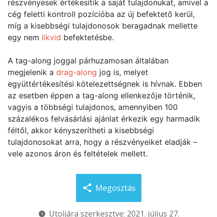
részvényesek értékesítik a saját tulajdonukat, amivel a
cég feletti kontroll pozícióba az új befektető kerül,
míg a kisebbségi tulajdonosok beragadnak mellette
egy nem
likvid
befektetésbe.
A tag-along joggal párhuzamosan általában
megjelenik a
drag-along
jog is, melyet
együttértékesítési kötelezettségnek is hívnak. Ebben
az esetben éppen a tag-along ellenkezője történik,
vagyis a többségi tulajdonos, amennyiben 100
százalékos felvásárlási ajánlat érkezik egy harmadik
féltől, akkor kényszerítheti a kisebbségi
tulajdonosokat arra, hogy a részvényeiket eladják –
vele azonos áron és feltételek mellett.
Megosztás
Utoljára szerkesztve: 2021. július 27.