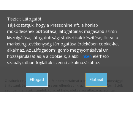
Tisztelt Látogató!
Tájékoztatjuk, hogy a Pressonline Kft. a honlap
működésének biztosítása, látogatóinak magasabb szintű
kiszolgálása, látogatottsági statisztikák készítése, illetve a
marketing tevékenység támogatása érdekében cookie-kat
alkalmaz. Az „Elfogadom” gomb megnyomásával Ön
hozzájárulását adja a cookie-k, alábbi
linken
elérhető
szabályzatban foglaltak szerinti alkalmazásához.
Elfogad
Elutasít
Oldalunk célja a tájékoztatás. Minden tartalmat a legnagyobb gondossággal
állítottunk össze és rendszeresen ellenőrzünk, az itt szereplő információk
azonban nem tekintendők konkrét helyzetekre vonatkozó üzleti, jogi
tanácsadásnak, az információk alkalmazásából fakadó bármilyen jogi
következményért a kiadó felelősséget nem vállal.
Hivatalos állásfoglalásért mindig forduljon az illetékes hivatalhoz, ha
tanácsadásra van szüksége a megfelelő szakértőhöz! Ha az oldalunk
aktualitását vesztett hibás információval találkozna, kérjük jelezze nekünk:
hibabejelentes@startupguide.hu
!