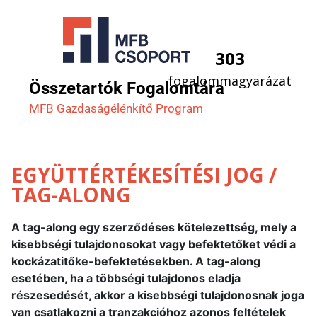
303
fogalommagyarázat
Összetartók Fogalomtára
MFB Gazdaság­élénkítő Program
EGYÜTTÉRTÉKESÍTÉSI JOG /
TAG-ALONG
A tag-along egy szerződéses kötelezettség, mely a
kisebbségi tulajdonosokat vagy befektetőket védi a
kockázatitőke-befektetésekben. A tag-along
esetében, ha a többségi tulajdonos eladja
részesedését, akkor a kisebbségi tulajdonosnak joga
van csatlakozni a tranzakcióhoz azonos feltételek