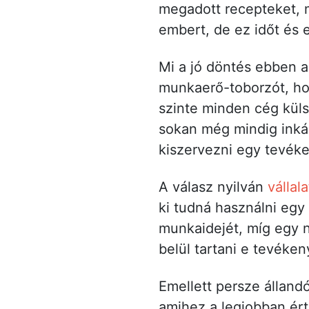
megadott recepteket, m
embert, de ez időt és 
Mi a jó döntés ebben 
munkaerő-toborzót, ho
szinte minden cég küls
sokan még mindig inká
kiszervezni egy tevék
A válasz nyilván
vállal
ki tudná használni egy
munkaidejét, míg egy n
belül tartani e tevéke
Emellett persze állandó
amihez a legjobban ért