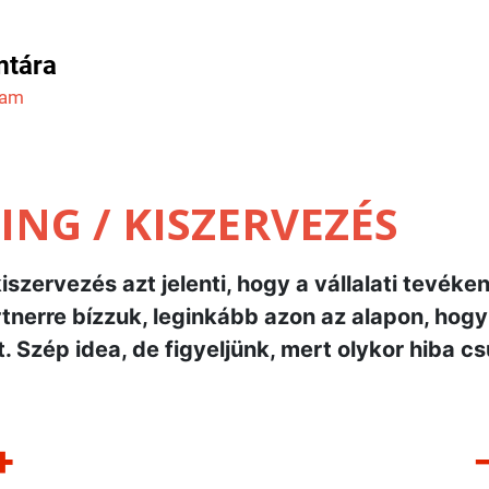
mtára
ram
NG / KISZERVEZÉS
iszervezés azt jelenti, hogy a vállalati tevék
nerre bízzuk, leginkább azon az alapon, hogy 
. Szép idea, de figyeljünk, mert olykor hiba c
+