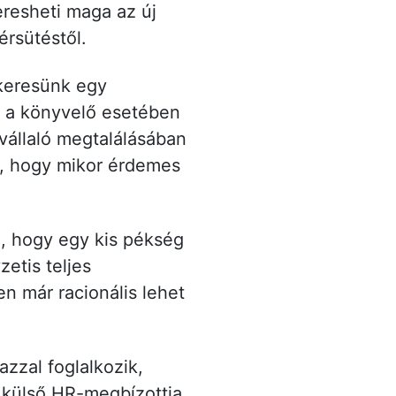
eresheti maga az új
érsütéstől.
keresünk egy
g a könyvelő esetében
vállaló megtalálásában
s, hogy mikor érdemes
, hogy egy kis pékség
etis teljes
n már racionális lehet
azzal foglalkozik,
k külső HR-megbízottja