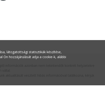
a, látogatottsági statisztikák készítése,
Ön hozzájárulását adja a cookie-k, alábbi
replő információk azonban nem tekintendők konkrét helyzetekre
vállal.
nk aktualitását vesztett hibás információval találkozna, kérjük
zat
Súgó