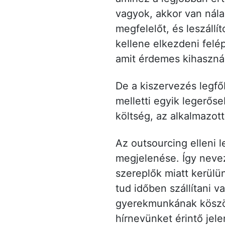
vagyok, akkor van nála
megfelelőt, és leszállí
kellene elkezdeni felép
amit érdemes kihaszná
De a kiszervezés legf
melletti egyik legerőse
költség, az alkalmazot
Az outsourcing elleni 
megjelenése. Így nevez
szereplők miatt kerülü
tud időben szállítani 
gyerekmunkának köszön
hírnevünket érintő je