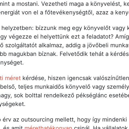
int a mostani. Vezetheti maga a könyvelést, k
energiát von el a főtevékenységtől, azaz a keny
a helyzetben: bízzunk meg egy könyvelőt vagy 
gy végezze el helyettünk ezt a feladatot? Amí
ő szolgáltatót alkalmaz, addig a jövőbeli munka
bb magukban bíznak. Felvetődik tehát a kérdé
enységet.
ati méret
kérdése, hiszen igencsak valószínűtlen
 belső, teljes munkaidős könyvelő vagy személyz
agy, sok bolttal rendelkező pékséglánc esetébe
nységeket.
 érv az outsourcing mellett, hogy így mindenki 
, és amit
mérethatékonyan
csinál. Ha vállalato