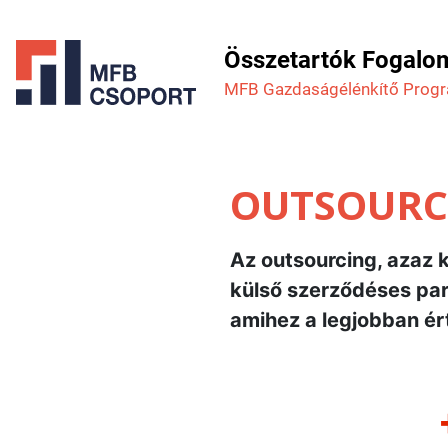
Összetartók Fogalo
MFB Gazdaság­élénkítő Prog
OUTSOURCI
Az outsourcing, azaz k
külső szerződéses part
amihez a legjobban ért