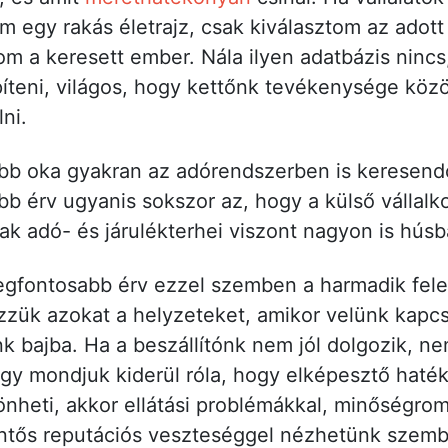
m egy rakás életrajz, csak kiválasztom az adot
tom a keresett ember. Nála ilyen adatbázis nincs
íteni, világos, hogy kettőnk tevékenysége közöt
lni.
őbb oka gyakran az adórendszerben is keresend
bb érv ugyanis sokszor az, hogy a külső vállalk
tak adó- és járulékterhei viszont nagyon is hús
legfontosabb érv ezzel szemben a harmadik fel
zük azokat a helyzeteket, amikor velünk kapcs
nk bajba. Ha a beszállítónk nem jól dolgozik, n
vagy mondjuk kiderül róla, hogy elképesztő haték
heti, akkor ellátási problémákkal, minőségrom
lentős reputációs veszteséggel nézhetünk szem