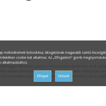
ap működésének biztosítása, látogatóinak magasabb szintű kiszolgálás
 érdekében cookie-kat alkalmaz. Az „Elfogadom” gomb megnyomásával 
ti alkalmazásához.
ndossággal állítottunk össze és rendszeresen ellenőrzünk, az itt sze
ából fakadó bármilyen jogi következményért a kiadó felelősséget nem 
oz, ha tanácsadásra van szüksége a megfelelő szakértőhöz! Ha az oldalu
Elfogad
Elutasít
um
Felhasználási feltételek
Adatvédelmi nyilatko