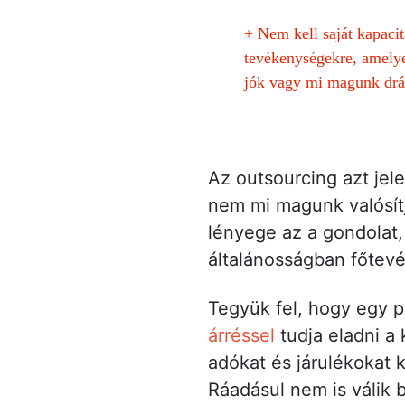
+
Nem kell saját kapacit
tevékenységekre, amely
jók vagy mi magunk drá
Az outsourcing azt jel
nem mi magunk valósítj
lényege az a gondolat,
általánosságban főtev
Tegyük fel, hogy egy p
árréssel
tudja eladni a 
adókat és járulékokat 
Ráadásul nem is válik b