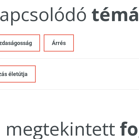
apcsolódó
témá
zdaságosság
Árrés
zás életútja
a megtekintett
fo