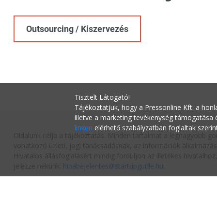
Outsourcing / Kiszervezés
Tisztelt Látogató!
Tájékoztatjuk, hogy a Pressonline Kft. a honl
illetve a marketing tevékenység támogatása
linken
elérhető szabályzatban foglaltak szerin
Oldalunk célja a tájékoztatás. Minden tartalmat a legnagyobb go
vonatkozó üzleti, jogi tanácsadásnak, az információk alkalmazás
Hivatalos állásfoglalásért mindig forduljon az illetékes hivatalh
jelezze nekünk:
hibabejelentes@startupguide.hu
!
Impressz