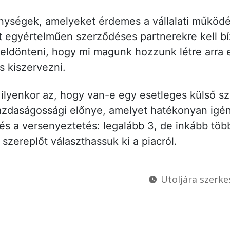
ységek, amelyeket érdemes a vállalati működés
t egyértelműen szerződéses partnerekre kell bí
 eldönteni, hogy mi magunk hozzunk létre arra 
 kiszervezni.
ilyenkor az, hogy van-e egy esetleges külső s
azdaságossági előnye, amelyet hatékonyan igé
dés a versenyeztetés: legalább 3, de inkább töb
szereplőt választhassuk ki a piacról.
Utoljára szerke