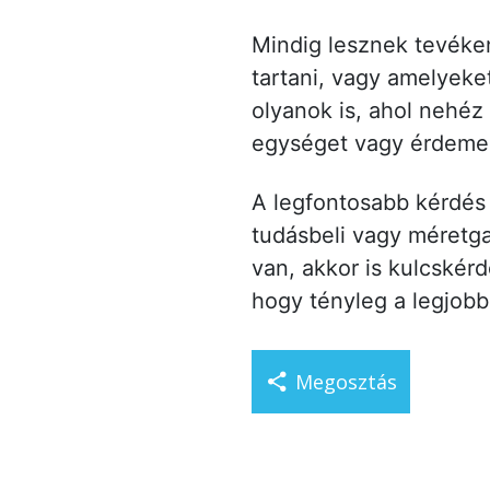
Mindig lesznek tevéken
tartani, vagy amelyeke
olyanok is, ahol nehéz
egységet vagy érdemes
A legfontosabb kérdés 
tudásbeli vagy méretg
van, akkor is kulcskér
hogy tényleg a legjobb 
Megosztás