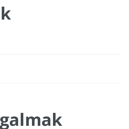
k
galmak