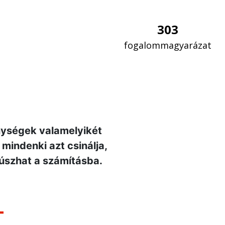
303
fogalommagyarázat
enységek valamelyikét
mindenki azt csinálja,
súszhat a számításba.
–