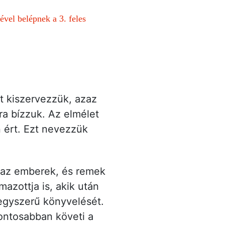
ével belépnek a 3. feles
t kiszervezzük, azaz
a bízzuk. Az elmélet
n ért. Ezt nevezzük
e az emberek, és remek
azottja is, akik után
 egyszerű könyvelését.
pontosabban követi a