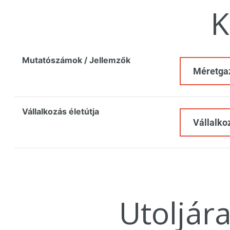
K
Mutatószámok / Jellemzők
Méretga
Vállalkozás életútja
Vállalko
Utoljár