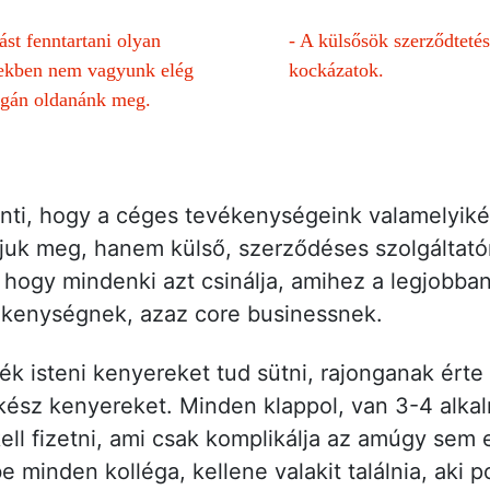
ást fenntartani olyan
-
A külsősök szerződtetés
ekben nem vagyunk elég
kockázatok.
gán oldanánk meg.
enti, hogy a céges tevékenységeink valamelyiké
uk meg, hanem külső, szerződéses szolgáltatór
 hogy mindenki azt csinálja, amihez a legjobba
ékenységnek, azaz core businessnek.
ék isteni kenyereket tud sütni, rajonganak ért
kész kenyereket. Minden klappol, van 3-4 alkalm
kell fizetni, ami csak komplikálja az amúgy sem
e minden kolléga, kellene valakit találnia, aki 