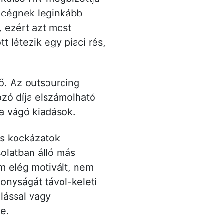
t cégnek leginkább
, ezért azt most
t létezik egy piaci rés,
ő. Az outsourcing
ozó díja elszámolható
ba vágó kiadások.
es kockázatok
olatban álló más
em elég motivált, nem
onyságát távol-keleti
lással vagy
be.