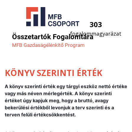
303
fogalommagyarázat
Összetartók Fogalomtára
MFB Gazdaság­élénkítő Program
KÖNYV SZERINTI ÉRTÉK
A könyv szerinti érték egy tárgyi eszköz nettó értéke
vagy más néven mérlegérték. A könyv szerinti
értéket úgy kapjuk meg, hogy a bruttó, avagy
bekerülési értékből levonjuk a terv szerinti és a
terven felüli értékcsökkentést.