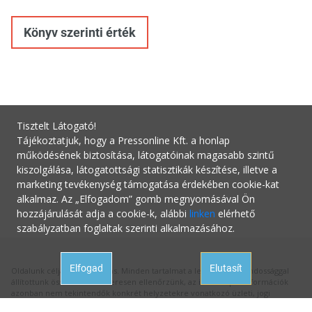
Könyv szerinti érték
Tisztelt Látogató!
Tájékoztatjuk, hogy a Pressonline Kft. a honlap
működésének biztosítása, látogatóinak magasabb szintű
kiszolgálása, látogatottsági statisztikák készítése, illetve a
marketing tevékenység támogatása érdekében cookie-kat
alkalmaz. Az „Elfogadom” gomb megnyomásával Ön
hozzájárulását adja a cookie-k, alábbi
linken
elérhető
szabályzatban foglaltak szerinti alkalmazásához.
Elfogad
Elutasít
Oldalunk célja a tájékoztatás. Minden tartalmat a legnagyobb gondossággal
állítottunk össze és rendszeresen ellenőrzünk, az itt szereplő információk
azonban nem tekintendők konkrét helyzetekre vonatkozó üzleti, jogi
tanácsadásnak, az információk alkalmazásából fakadó bármilyen jogi