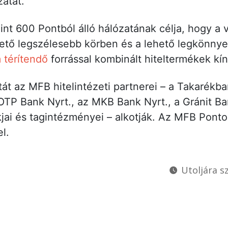
atát.
t 600 Pontból álló hálózatának célja, hogy a v
tő legszélesebb körben és a lehető legkönnye
 térítendő
forrással kombinált hiteltermékek kín
t az MFB hitelintézeti partnerei – a Takarékba
 OTP Bank Nyrt., az MKB Bank Nyrt., a Gránit Ba
jai és tagintézményei – alkotják. Az MFB Pont
l.
Utoljára sz