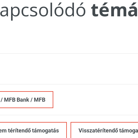
apcsolódó
témá
 / MFB Bank / MFB
em térítendő támogatás
Visszatérítendő támoga