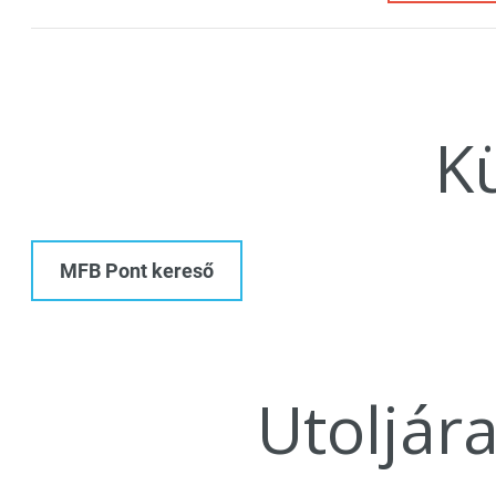
K
MFB Pont kereső
Utoljár