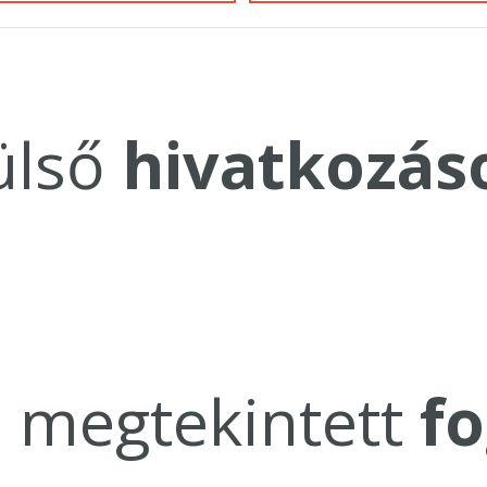
ülső
hivatkozás
a megtekintett
fo