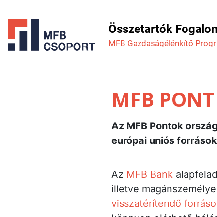
Összetartók Fogalo
MFB Gazdaság­élénkítő Prog
MFB PONT
Az MFB Pontok országo
európai uniós források
Az
MFB Bank
alapfela
illetve magánszemélyek
visszatérítendő forráso