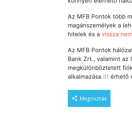
könnyen elérhető hálóz
Az MFB Pontok több min
magánszemélyek a lehe
hitelek és a
vissza nem
Az MFB Pontok hálózatá
Bank Zrt., valamint az
megkülönböztetett fiók
alkalmazása
itt
érhető e
Megosztás