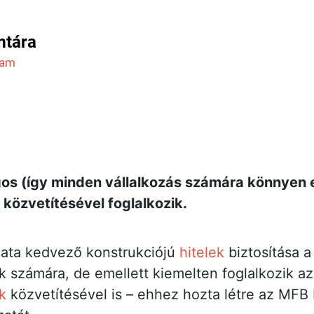
mtára
ram
s (így minden vállalkozás számára könnyen e
 közvetítésével foglalkozik.
data kedvező konstrukciójú
hitelek
biztosítása a
 számára, de emellett kiemelten foglalkozik az
k
közvetítésével is – ehhez hozta létre az MFB