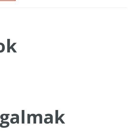
ok
galmak