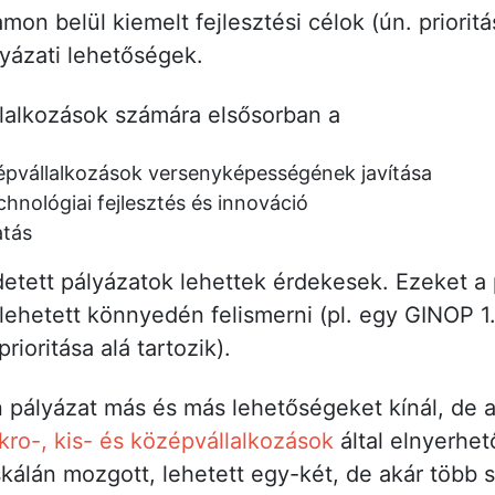
on belül kiemelt fejlesztési célok (ún. priorit
lyázati lehetőségek.
lalkozások számára elsősorban a
épvállalkozások versenyképességének javítása
hnológiai fejlesztés és innováció
atás
rdetett pályázatok lehettek érdekesek. Ezeket a
lehetett könnyedén felismerni (pl. egy GINOP 1.
ioritása alá tartozik).
ályázat más és más lehetőségeket kínál, de a 
kro-, kis- és középvállalkozások
által elnyerhe
kálán mozgott, lehetett egy-két, de akár több szá