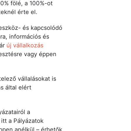
50% fölé, a 100%-ot
eknél érte el.
 eszköz- és kapcsolódó
ra, információs és
kár
új vállalkozás
lesztésre vagy éppen
elező vállalásokat is
 által elért
ázatairól a
itt a Pályázatok
éppen anélkül – érhetők