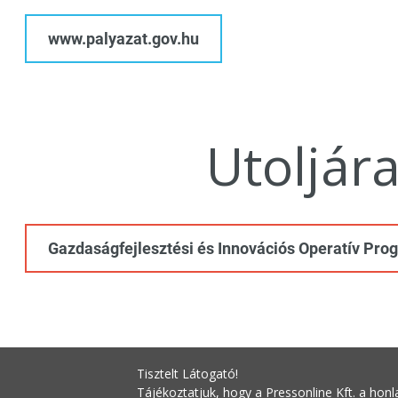
www.palyazat.gov.hu
Utoljár
Gazdaságfejlesztési és Innovációs Operatív Pro
Tisztelt Látogató!
Tájékoztatjuk, hogy a Pressonline Kft. a honl