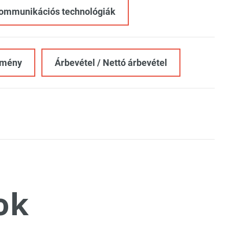
 kommunikációs technológiák
edmény
Árbevétel / Nettó árbevétel
ok