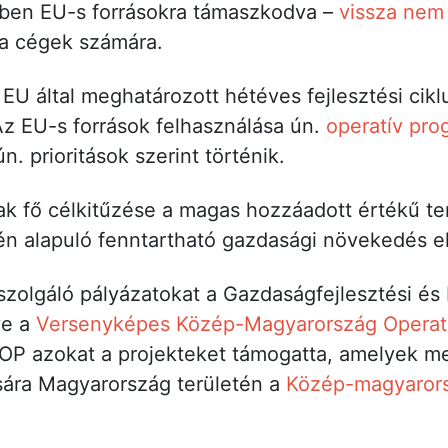
ben EU-s forrásokra támaszkodva –
vissza nem 
 a cégek számára.
z EU által meghatározott hétéves fejlesztési ci
Az EU-s források felhasználása ún.
operatív pr
n. prioritások szerint történik.
k fő célkitűzése a magas hozzáadott értékű te
én alapuló fenntartható gazdasági növekedés el
szolgáló pályázatokat a Gazdaságfejlesztési és
ve a
Versenyképes Közép-Magyarország Operat
NOP azokat a projekteket támogatta, amelyek me
sára Magyarország területén a
Közép-magyarors