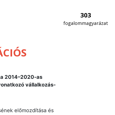
303
fogalommagyarázat
ÁCIÓS
m a 2014–2020-as
vonatkozó vállalkozás-
désének előmozdítása és