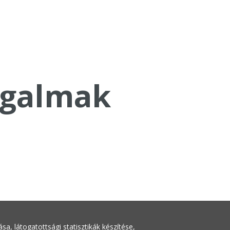
galmak
a, látogatottsági statisztikák készítése,