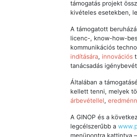
támogatás projekt össz
kivételes esetekben, le
A támogatott beruházás
licenc-, know-how-besz
kommunikációs technol
indítására
,
innovációs
t
tanácsadás igénybevét
Általában a támogatásér
kellett tenni, melyek tö
árbevétellel
,
eredménn
A GINOP és a következő
legcélszerűbb a
www.p
menüpontra kattintva –