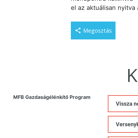
el az aktuálisan nyitva
Megosztás
K
MFB Gazdaságélénkítő Program
Vissza n
Verseny