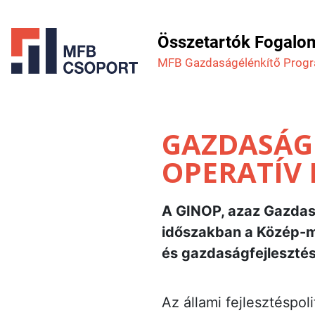
Összetartók Fogalo
MFB Gazdaság­élénkítő Prog
GAZDASÁGF
OPERATÍV
A GINOP, azaz Gazdas
időszakban a Közép-ma
és gazdaságfejlesztési
Az állami fejlesztéspol