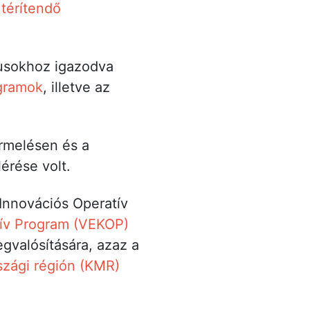
térítendő
klusokhoz igazodva
ogramok
, illetve az
rmelésen és a
érése volt.
 Innovációs Operatív
ív Program (VEKOP)
gvalósítására, azaz a
zági régión (KMR)