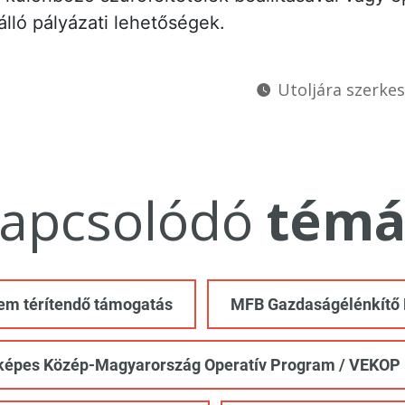
 álló pályázati lehetőségek.
Utoljára szerkes
apcsolódó
témá
em térítendő támogatás
MFB Gazdaságélénkítő
képes Közép-Magyarország Operatív Program / VEKOP