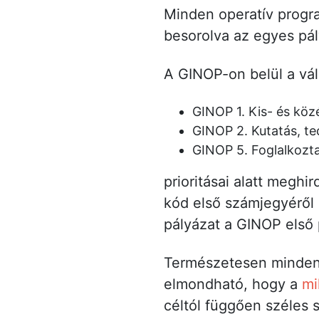
Minden operatív program
besorolva az egyes pá
A GINOP-on belül a vál
GINOP 1. Kis- és köz
GINOP 2. Kutatás, tec
GINOP 5. Foglalkozt
prioritásai alatt meghi
kód első számjegyéről 
pályázat a GINOP első pr
Természetesen minden p
elmondható, hogy a
mi
céltól függően széles s