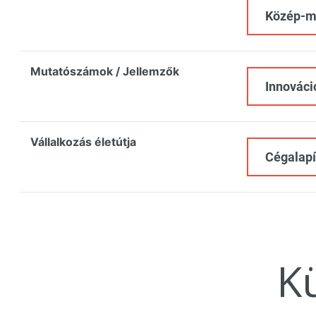
Közép-ma
Mutatószámok / Jellemzők
Innováció
Vállalkozás életútja
Cégalapí
K