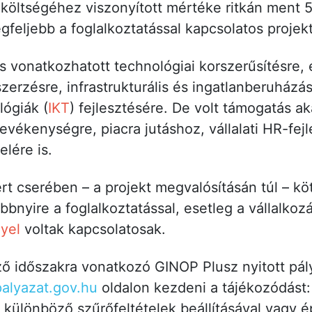
költségéhez viszonyított mértéke ritkán ment 
gfeljebb a foglalkoztatással kapcsolatos projekt
 vonatkozhatott technológiai korszerűsítésre,
erzésre, infrastrukturális és ingatlanberuházás
ógiák (
IKT
) fejlesztésére. De volt támogatás a
evékenységre, piacra jutáshoz, vállalati HR-fej
elére is.
t cserében – a projekt megvalósításán túl – köt
bbnyire a foglalkoztatással, esetleg a vállalkozás
yel
voltak kapcsolatosak.
 időszakra vonatkozó GINOP Plusz nyitott pály
alyazat.gov.hu
oldalon kezdeni a tájékozódást: 
 különböző szűrőfeltételek beállításával vagy 