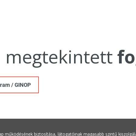
a megtekintett
fo
gram / GINOP
ap működésének biztosítása, látogatóinak magasabb szintű kiszolgálás