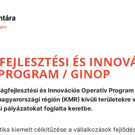
mtára
ram
EJLESZTÉSI ÉS INNOV
 PROGRAM / GINOP
ágfejlesztési és Innovációs Operatív Progra
gyarországi régión (KMR) kívüli területekre 
 pályázatokat foglalta keretbe.
itika kiemelt célkitűzése a vállalkozások fejlő