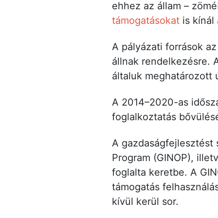
ehhez az állam – zömé
támogatásokat
is kínál
A pályázati források a
állnak rendelkezésre. 
általuk meghatározott ú
A 2014–2020-as idősza
foglalkoztatás bővülés
A gazdaságfejlesztést 
Program (GINOP), illet
foglalta keretbe. A GI
támogatás felhasználá
kívül kerül sor.