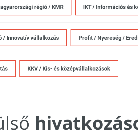
gyarországi régió / KMR
IKT / Információs és
 / Innovatív vállalkozás
Profit / Nyereség / Er
tás
KKV / Kis- és középvállalkozások
ülső
hivatkozás