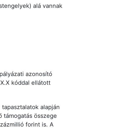
ástengelyek) alá vannak
 pályázati azonosító
X.X kóddal ellátott
tapasztalatok alapján
tő támogatás összege
zmillió forint is. A