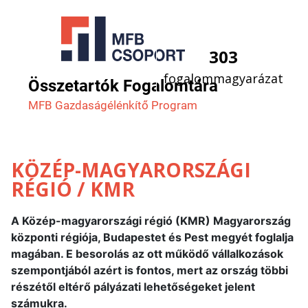
303
fogalommagyarázat
Összetartók Fogalomtára
MFB Gazdaság­élénkítő Program
KÖZÉP-MAGYARORSZÁGI
RÉGIÓ / KMR
A Közép-magyarországi régió (KMR) Magyarország
központi régiója, Budapestet és Pest megyét foglalja
magában. E besorolás az ott működő vállalkozások
szempontjából azért is fontos, mert az ország többi
részétől eltérő pályázati lehetőségeket jelent
számukra.