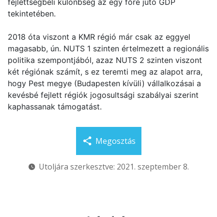
fejlettségbeli különbség az egy főre jutó GDP
tekintetében.
2018 óta viszont a KMR régió már csak az eggyel
magasabb, ún. NUTS 1 szinten értelmezett a regionális
politika szempontjából, azaz NUTS 2 szinten viszont
két régiónak számít, s ez teremti meg az alapot arra,
hogy Pest megye (Budapesten kívüli) vállalkozásai a
kevésbé fejlett régiók jogosultsági szabályai szerint
kaphassanak támogatást.
Megosztás
Utoljára szerkesztve: 2021. szeptember 8.