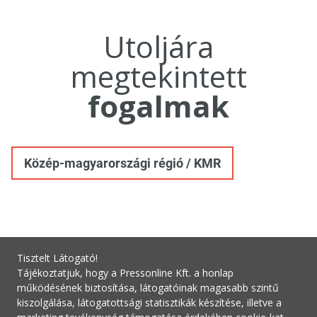
Utoljára
megtekintett
fogalmak
Közép-magyarországi régió / KMR
Tisztelt Látogató!
Tájékoztatjuk, hogy a Pressonline Kft. a honlap
működésének biztosítása, látogatóinak magasabb szintű
kiszolgálása, látogatottsági statisztikák készítése, illetve a