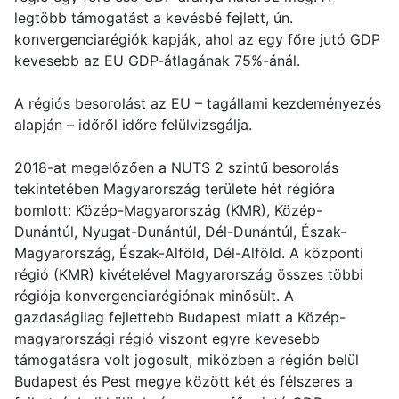
legtöbb támogatást a kevésbé fejlett, ún.
konvergenciarégiók kapják, ahol az egy főre jutó GDP
kevesebb az EU GDP-átlagának 75%-ánál.
A régiós besorolást az EU – tagállami kezdeményezés
alapján – időről időre felülvizsgálja.
2018-at megelőzően a NUTS 2 szintű besorolás
tekintetében Magyarország területe hét régióra
bomlott: Közép-Magyarország (KMR), Közép-
Dunántúl, Nyugat-Dunántúl, Dél-Dunántúl, Észak-
Magyarország, Észak-Alföld, Dél-Alföld. A központi
régió (KMR) kivételével Magyarország összes többi
régiója konvergenciarégiónak minősült. A
gazdaságilag fejlettebb Budapest miatt a Közép-
magyarországi régió viszont egyre kevesebb
támogatásra volt jogosult, miközben a régión belül
Budapest és Pest megye között két és félszeres a