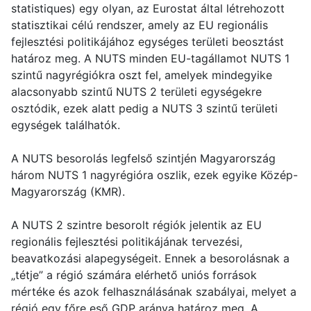
statistiques) egy olyan, az Eurostat által létrehozott
statisztikai célú rendszer, amely az EU regionális
fejlesztési politikájához egységes területi beosztást
határoz meg. A NUTS minden EU-tagállamot NUTS 1
szintű nagyrégiókra oszt fel, amelyek mindegyike
alacsonyabb szintű NUTS 2 területi egységekre
osztódik, ezek alatt pedig a NUTS 3 szintű területi
egységek találhatók.
A NUTS besorolás legfelső szintjén Magyarország
három NUTS 1 nagyrégióra oszlik, ezek egyike Közép-
Magyarország (KMR).
A NUTS 2 szintre besorolt régiók jelentik az EU
regionális fejlesztési politikájának tervezési,
beavatkozási alapegységeit. Ennek a besorolásnak a
„tétje” a régió számára elérhető uniós források
mértéke és azok felhasználásának szabályai, melyet a
régió egy főre eső GDP aránya határoz meg. A