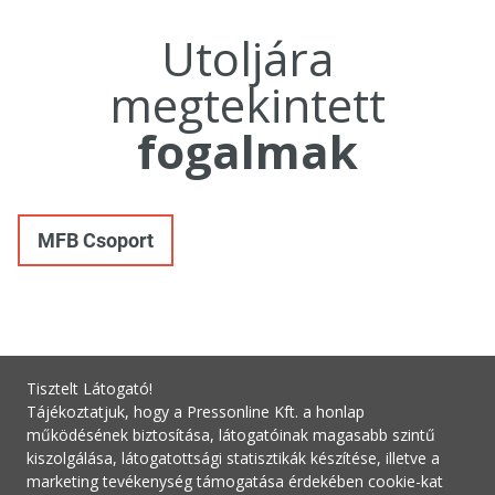
Utoljára
megtekintett
fogalmak
MFB Csoport
Tisztelt Látogató!
Tájékoztatjuk, hogy a Pressonline Kft. a honlap
működésének biztosítása, látogatóinak magasabb szintű
kiszolgálása, látogatottsági statisztikák készítése, illetve a
marketing tevékenység támogatása érdekében cookie-kat