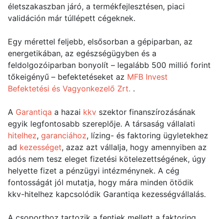
életszakaszban járó, a termékfejlesztésen, piaci
validáción már túllépett cégeknek.
Egy mérettel feljebb, elsősorban a gépiparban, az
energetikában, az egészségügyben és a
feldolgozóiparban bonyolít – legalább 500 millió forint
tőkeigényű – befektetéseket az
MFB Invest
Befektetési és Vagyonkezelő Zrt.
.
A
Garantiqa
a hazai
kkv
szektor finanszírozásának
egyik legfontosabb szereplője. A társaság vállalati
hitelhez
,
garanciához
, lízing- és faktoring ügyletekhez
ad
kezességet
, azaz azt vállalja, hogy amennyiben az
adós nem tesz eleget fizetési kötelezettségének, úgy
helyette fizet a pénzügyi intézménynek. A cég
fontosságát jól mutatja, hogy mára minden ötödik
kkv-hitelhez kapcsolódik Garantiqa kezességvállalás.
A csoporthoz tartozik a fentiek mellett a faktoring