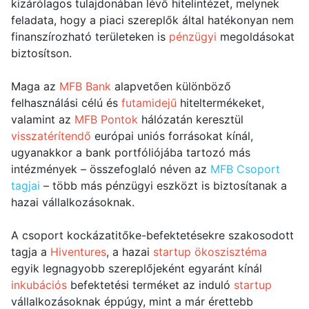
kizárólagos tulajdonában lévő hitelintézet, melynek
feladata, hogy a piaci szereplők által hatékonyan nem
finanszírozható területeken is
pénzügyi
megoldásokat
biztosítson.
Maga az
MFB Bank
alapvetően különböző
felhasználási célú és
futamidejű
hiteltermékeket,
valamint az
MFB Pontok
hálózatán keresztül
visszatérítendő
európai uniós forrásokat kínál,
ugyanakkor a bank portfóliójába tartozó más
intézmények – összefoglaló néven az
MFB Csoport
tagjai
– több más pénzügyi eszközt is biztosítanak a
hazai vállalkozásoknak.
A csoport kockázatitőke-befektetésekre szakosodott
tagja a
Hiventures
, a hazai
startup ökoszisztéma
egyik legnagyobb szereplőjeként egyaránt kínál
inkubációs
befektetési terméket az induló
startup
vállalkozásoknak éppúgy, mint a már érettebb