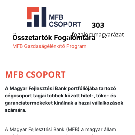
303
fogalommagyarázat
Összetartók Fogalomtára
MFB Gazdaság­élénkítő Program
MFB CSOPORT
A Magyar Fejlesztési Bank portfóliójába tartozó
cégcsoport tagjai többek között hitel-, tőke- és
garanciatermékeket kínálnak a hazai vállalkozások
számára.
A Magyar Fejlesztési Bank (MFB) a magyar állam