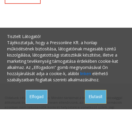
Tisztelt Látogató!
Tájékoztatjuk, hogy a Pressonline Kft. a honlap
működésének biztosítása, látogatóinak magasabb szintű
kiszolgálása, látogatottsági statisztikák készítése, illetve a
marketing tevékenység támogatása érdekében cookie-kat
alkalmaz. Az „Elfogadom” gomb megnyomásával Ön
hozzájárulását adja a cookie-k, alábbi
linken
elérhető
szabályzatban foglaltak szerinti alkalmazásához.
Elfogad
Elutasít
Oldalunk célja a tájékoztatás. Minden tartalmat a legnagyobb gondossággal
állítottunk össze és rendszeresen ellenőrzünk, az itt szereplő információk
azonban nem tekintendők konkrét helyzetekre vonatkozó üzleti, jogi
tanácsadásnak, az információk alkalmazásából fakadó bármilyen jogi
következményért a kiadó felelősséget nem vállal.
Hivatalos állásfoglalásért mindig forduljon az illetékes hivatalhoz, ha
tanácsadásra van szüksége a megfelelő szakértőhöz! Ha az oldalunk
aktualitását vesztett hibás információval találkozna, kérjük jelezze nekünk: