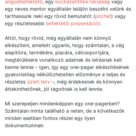
angyalbefektető
, egy
kockázatitőke-társaság
vagy
egy neves mentor egyáltalán leüljön beszélni velünk és
tarthassunk neki egy rövid bemutatót (
pitchet
) vagy
egy részletesebb
befektetői prezentációt
.
Attól, hogy rövid, még egyáltalán nem könnyű
elkészíteni, amellett ugyanis, hogy számtalan, a cég
alapítóira, termékére, piacára, célcsoportjára,
megtérülésére vonatkozó adatnak és leírásnak kell
benne lennie – igen, így egy one-pager elkészítésének
gyakorlatilag nélkülözhetetlen előzménye a teljes és
részletes
üzleti terv
–, még érdekesnek és könnyen
áttekinthetőnek, jól tagoltnak is kell lennie.
Mi szerepeljen mindenképpen egy one-pagerben?
Számtalan minta található a neten, de a következők
minden esetben fontos részei egy ilyen
dokumentumnak: