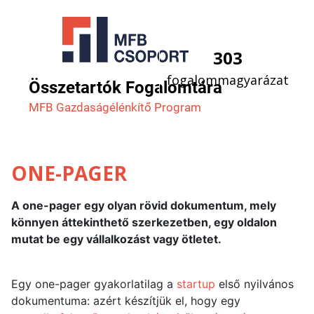
303
fogalommagyarázat
Összetartók Fogalomtára
MFB Gazdaság­élénkítő Program
ONE-PAGER
A one-pager egy olyan rövid dokumentum, mely
könnyen áttekinthető szerkezetben, egy oldalon
mutat be egy vállalkozást vagy ötletet.
Egy one-pager gyakorlatilag a
startup
első nyilvános
dokumentuma: azért készítjük el, hogy egy