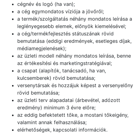
cégnév és logó (ha van);
a cég egymondatos víziója a jövőről;
a termék/szolgáltatás néhány mondatos leírása a
leglényegesebb elemek, előnyök kiemelésével;
a cég/termékfejlesztés státuszának rövid
bemutatása (eddigi eredmények, esetleges díjak,
médiamegjelenések);
az üzleti modell néhány mondatos leírása, benne
az értékesítési és marketingstratégiával;
a csapat (alapítók, tanácsadó, ha van,
kulcsemberek) rövid bemutatása;
versenytársak és hozzájuk képest a versenyelőny
rövid bemutatása;
az üzleti terv alapadatai (árbevétel, adózott
eredmény) minimum 3 évre előre;
az eddig befektetett tőke, a mostani tőkeigény,
valamint annak felhasználása;
elérhetőségek, kapcsolati információk.