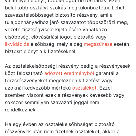
valamilyen előnyt, többletjogot biztosítanak. Ezen
belül több osztályt szokás megkülönböztetni. Lehet
szavazatelsőbbséget biztosító részvény, ami a
tulajdonhányadhoz járó szavazatot többszörözi meg,
vezető tisztségviselő kijelölésére vonatkozó
elsőbbség, elővásárlási jogot biztosító vagy
likvidációs
elsőbbség, mely a cég
megszűnése
esetén
biztosít előnyt a kifizetéseknél.
Az osztalékelsőbbségi részvény pedig a részvényesek
közt felosztható
adózott eredményből
garantál a
törzsrészvényeket megelőzően kifizetést vagy
azoknál kedvezőbb mértékű
osztalékot
. Ezzel
szemben viszont ezek a részvények kevesebb vagy
sokszor semmilyen szavazati joggal nem
rendelkeznek.
Ha egy évben az osztalékelsőbbséget biztosító
részvények után nem fizetnek osztalékot, akkor a