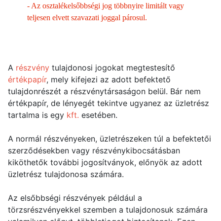
-
Az osztalékelsőbbségi jog többnyire limitált vagy
teljesen elvett szavazati joggal párosul.
A
részvény
tulajdonosi jogokat megtestesítő
értékpapír
, mely kifejezi az adott befektető
tulajdonrészét a részvénytársaságon belül. Bár nem
értékpapír, de lényegét tekintve ugyanez az üzletrész
tartalma is egy
kft.
esetében.
A normál részvényeken, üzletrészeken túl a befektetői
szerződésekben vagy részvénykibocsátásban
kiköthetők további jogosítványok, előnyök az adott
üzletrész tulajdonosa számára.
Az elsőbbségi részvények például a
törzsrészvényekkel szemben a tulajdonosuk számára