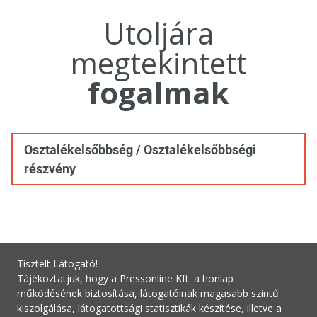
Utoljára
megtekintett
fogalmak
Osztalékelsőbbség / Osztalékelsőbbségi
részvény
Tisztelt Látogató!
Tájékoztatjuk, hogy a Pressonline Kft. a honlap
működésének biztosítása, látogatóinak magasabb szintű
kiszolgálása, látogatottsági statisztikák készítése, illetve a