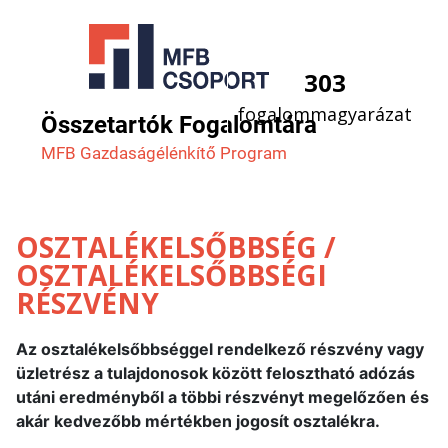
303
fogalommagyarázat
Összetartók Fogalomtára
MFB Gazdaság­élénkítő Program
OSZTALÉKELSŐBBSÉG /
OSZTALÉKELSŐBBSÉGI
RÉSZVÉNY
Az osztalékelsőbbséggel rendelkező részvény vagy
üzletrész a tulajdonosok között felosztható adózás
utáni eredményből a többi részvényt megelőzően és
akár kedvezőbb mértékben jogosít osztalékra.