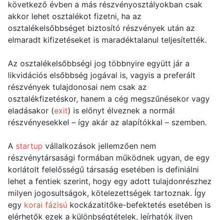
következő évben a más részvényosztályokban csak
akkor lehet osztalékot fizetni, ha az
osztalékelsőbbséget biztosító részvények után az
elmaradt kifizetéseket is maradéktalanul teljesítették.
Az osztalékelsőbbségi jog többnyire együtt jár a
likvidációs elsőbbség jogával is, vagyis a preferált
részvények tulajdonosai nem csak az
osztalékfizetéskor, hanem a cég megszűnésekor vagy
eladásakor (
exit
) is előnyt élveznek a normál
részvényesekkel – így akár az alapítókkal – szemben.
A
startup
vállalkozások jellemzően nem
részvénytársasági formában működnek ugyan, de egy
korlátolt felelősségű társaság esetében is definiálni
lehet a fentiek szerint, hogy egy adott tulajdonrészhez
milyen jogosultságok, kötelezettségek tartoznak. Így
egy
korai fázisú
kockázatitőke-befektetés esetében is
elérhetők ezek a különbségtételek, leírhatók ilyen