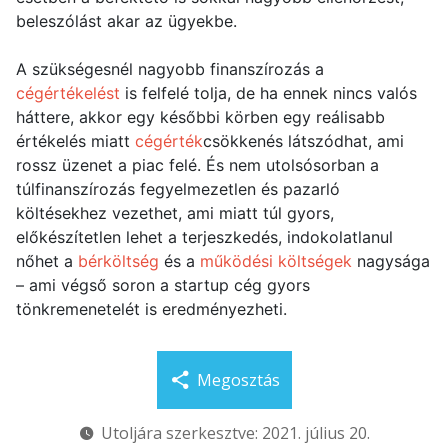
beleszólást akar az ügyekbe.
A szükségesnél nagyobb finanszírozás a
cégértékelést
is felfelé tolja, de ha ennek nincs valós
háttere, akkor egy későbbi körben egy reálisabb
értékelés miatt
cégérték
csökkenés látszódhat, ami
rossz üzenet a piac felé. És nem utolsósorban a
túlfinanszírozás fegyelmezetlen és pazarló
költésekhez vezethet, ami miatt túl gyors,
előkészítetlen lehet a terjeszkedés, indokolatlanul
nőhet a
bérköltség
és a
működési költségek
nagysága
– ami végső soron a startup cég gyors
tönkremenetelét is eredményezheti.
Megosztás
Utoljára szerkesztve: 2021. július 20.