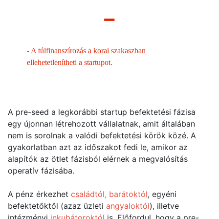
–
-
A túlfinanszírozás a korai szakaszban
ellehetetlenítheti a startupot.
A pre-seed a legkorábbi startup befektetési fázisa
egy újonnan létrehozott vállalatnak, amit általában
nem is sorolnak a valódi befektetési körök közé. A
gyakorlatban azt az időszakot fedi le, amikor az
alapítók az ötlet fázisból elérnek a megvalósítás
operatív fázisába.
A pénz érkezhet
családtól, barátoktól
, egyéni
befektetőktől (azaz üzleti
angyaloktól
), illetve
intézményi
inkubátoroktól
is. Előfordul, hogy a pre-