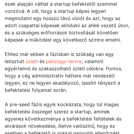
ezek alapján válhat a startup befektetői szemmel
vonzóvá. A cél, hogy a startup képes legyen
megmutatni egy hosszú távú víziót és azt, hogy az
adott csapattal képesek elindulni az afelé vezető úton,
és a szükséges erőforrások biztosítását követően
képesek a működést egy következő szintre emelni.
Ehhez már ebben a fázisban is szükség van egy
letisztult
üzleti
és
pénzügyi tervre
, valamint
egyértelmű és szakaszolható üzleti célokra. Fontos,
hogy a cég adminisztratív háttere már rendezett
legyen, ez ne legyen akadályozó, lassító tényező a
befektetési folyamat során.
A pre-seed fázis egyik kockázata, hogy túl magas
befektetési összeget szerez a startup, aminek
egyenes következménye a befektetési feltételek és
elvárások növekedése, illetve valószínű, hogy ez
esetben a befektető is sokkal nagyobb ellenőrzést,