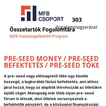
303
fogalommagyarázat
Összetartók Fogalomtára
MFB Gazdaság­élénkítő Program
PRE-SEED MONEY / PRE-SEED
BEFEKTETÉS / PRE-SEED TŐKE
A pre-seed vagy előmagvető tőke egy kisebb
összegű, a legkorábbi fázisú befektetés, ami ahhoz
járul hozzá, hogy az alapítók létrehozzák az ötletükre
épülő céget. Manapság már több olyan pre-seed
fórum is létezik, ahol ötletek versenyeznek a
befektetők pénzéért, de a közösségi finanszírozási