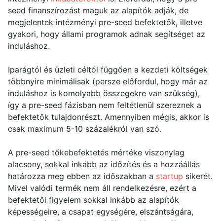
seed finanszírozást maguk az alapítók adják, de
megjelentek intézményi pre-seed befektetők, illetve
gyakori, hogy állami programok adnak segítséget az
induláshoz.
Iparágtól és üzleti céltól függően a kezdeti költségek
többnyire minimálisak (persze előfordul, hogy már az
induláshoz is komolyabb összegekre van szükség),
így a pre-seed fázisban nem feltétlenül szereznek a
befektetők tulajdonrészt. Amennyiben mégis, akkor is
csak maximum 5-10 százalékról van szó.
A pre-seed tőkebefektetés mértéke viszonylag
alacsony, sokkal inkább az időzítés és a hozzáállás
határozza meg ebben az időszakban a
startup
sikerét.
Mivel valódi termék nem áll rendelkezésre, ezért a
befektetői figyelem sokkal inkább az alapítók
képességeire, a csapat egységére, elszántságára,