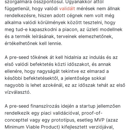
szorgalmára összpontosul. Ugyanakkor attól
függetlenül, hogy valódi
validált
mérések nem állnak
rendelkezésre, hiszen adott cégnek nem volt még
alkalma valódi körülmények között tesztelni, hogy
meg tud-e kapaszkodni a piacon, az üzleti modellnek
és a termék leírásának, terveinek elemezhetőnek,
értékelhetőnek kell lennie.
A pre-seed tőkének át kell hidalnia az indulás és az
első valódi befektetés közti időszakot, és annak
ellenére, hogy nagyságát tekintve ez elmarad a
későbbi befektetésektől, a jelentősége sokkal
nagyobb is lehet azokénál, ez az időszak tehát az első
vízválasztó.
A pre-seed finanszírozás idején a startup jellemzően
rendelkezik egy piaci validációval, proof-of-
concepttel vagy egy prototípus, esetleg MVP (azaz
Minimum Viable Product) kifejlesztett verziójával,