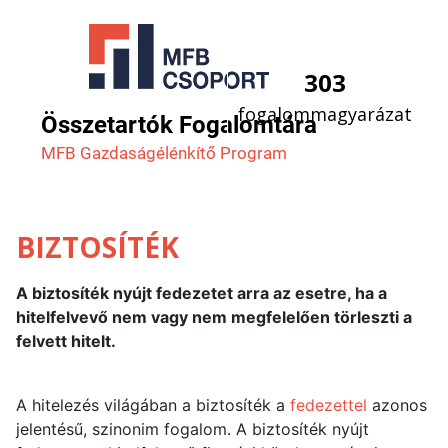
303
fogalommagyarázat
Összetartók Fogalomtára
MFB Gazdaság­élénkítő Program
BIZTOSÍTÉK
A biztosíték nyújt fedezetet arra az esetre, ha a
hitelfelvevő nem vagy nem megfelelően törleszti a
felvett hitelt.
A hitelezés világában a biztosíték a
fedezettel
azonos
jelentésű, szinonim fogalom. A biztosíték nyújt