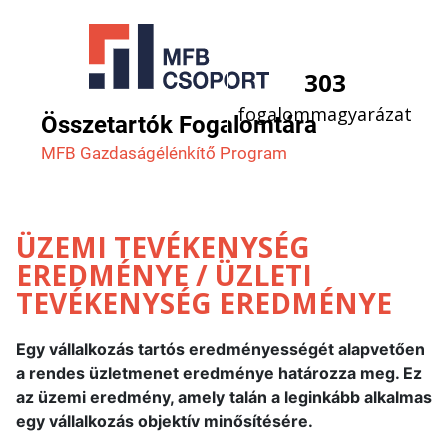
303
fogalommagyarázat
Összetartók Fogalomtára
MFB Gazdaság­élénkítő Program
ÜZEMI TEVÉKENYSÉG
EREDMÉNYE / ÜZLETI
TEVÉKENYSÉG EREDMÉNYE
Egy vállalkozás tartós eredményességét alapvetően
a rendes üzletmenet eredménye határozza meg. Ez
az üzemi eredmény, amely talán a leginkább alkalmas
egy vállalkozás objektív minősítésére.