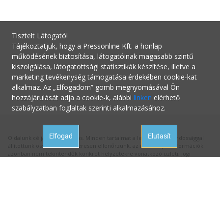
Tisztelt Látogató!
Tájékoztatjuk, hogy a Pressonline Kft. a honlap
működésének biztosítása, látogatóinak magasabb szintű
kiszolgálása, látogatottsági statisztikák készítése, illetve a
marketing tevékenység támogatása érdekében cookie-kat
alkalmaz. Az „Elfogadom” gomb megnyomásával Ön
hozzájárulását adja a cookie-k, alábbi
linken
elérhető
szabályzatban foglaltak szerinti alkalmazásához.
Elfogad
Elutasít
Oldalunk célja a tájékoztatás. Minden tartalmat a legnagyobb gondossággal
állítottunk össze és rendszeresen ellenőrzünk, az itt szereplő információk
azonban nem tekintendők konkrét helyzetekre vonatkozó üzleti, jogi
tanácsadásnak, az információk alkalmazásából fakadó bármilyen jogi
következményért a kiadó felelősséget nem vállal.
Hivatalos állásfoglalásért mindig forduljon az illetékes hivatalhoz, ha
tanácsadásra van szüksége a megfelelő szakértőhöz! Ha az oldalunk
aktualitását vesztett hibás információval találkozna, kérjük jelezze nekünk:
hibabejelentes@startupguide.hu
!