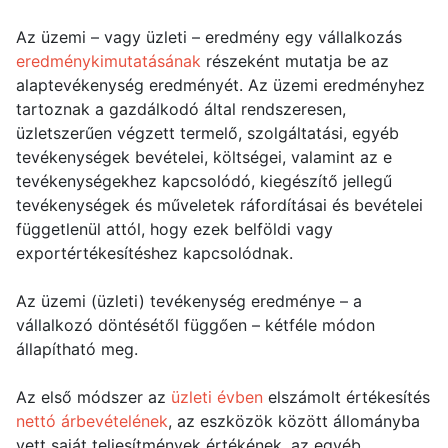
Az üzemi – vagy üzleti – eredmény egy vállalkozás
eredménykimutatásának
részeként mutatja be az
alaptevékenység eredményét. Az üzemi eredményhez
tartoznak a gazdálkodó által rendszeresen,
üzletszerűen végzett termelő, szolgáltatási, egyéb
tevékenységek bevételei, költségei, valamint az e
tevékenységekhez kapcsolódó, kiegészítő jellegű
tevékenységek és műveletek ráfordításai és bevételei
függetlenül attól, hogy ezek belföldi vagy
exportértékesítéshez kapcsolódnak.
Az üzemi (üzleti) tevékenység eredménye – a
vállalkozó döntésétől függően – kétféle módon
állapítható meg.
Az első módszer az
üzleti évben
elszámolt értékesítés
nettó árbevételének
, az eszközök között állományba
vett saját teljesítmények értékének, az egyéb