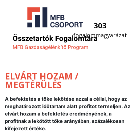
303
fogalommagyarázat
Összetartók Fogalomtára
MFB Gazdaság­élénkítő Program
ELVÁRT HOZAM /
MEGTÉRÜLÉS
A befektetés a tőke lekötése azzal a céllal, hogy az
meghatározott időtartam alatt profitot termeljen. Az
elvárt hozam a befektetés eredményének, a
profitnak a lekötött tőke arányában, százalékosan
kifejezett értéke.