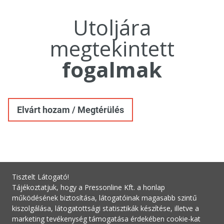
Utoljára
megtekintett
fogalmak
Elvárt hozam / Megtérülés
Tisztelt Látogató!
Tájékoztatjuk, hogy a Pressonline Kft. a honlap
működésének biztosítása, látogatóinak magasabb szintű
kiszolgálása, látogatottsági statisztikák készítése, illetve a
marketing tevékenység támogatása érdekében cookie-kat