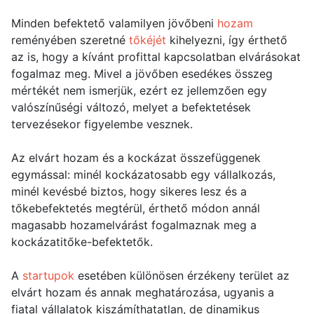
Minden befektető valamilyen jövőbeni
hozam
reményében szeretné
tőkéjét
kihelyezni, így érthető
az is, hogy a kívánt profittal kapcsolatban elvárásokat
fogalmaz meg. Mivel a jövőben esedékes összeg
mértékét nem ismerjük, ezért ez jellemzően egy
valószínűségi változó, melyet a befektetések
tervezésekor figyelembe vesznek.
Az elvárt hozam és a kockázat összefüggenek
egymással: minél kockázatosabb egy vállalkozás,
minél kevésbé biztos, hogy sikeres lesz és a
tőkebefektetés megtérül, érthető módon annál
magasabb hozamelvárást fogalmaznak meg a
kockázatitőke-befektetők.
A
startupok
esetében különösen érzékeny terület az
elvárt hozam és annak meghatározása, ugyanis a
fiatal vállalatok kiszámíthatatlan, de dinamikus