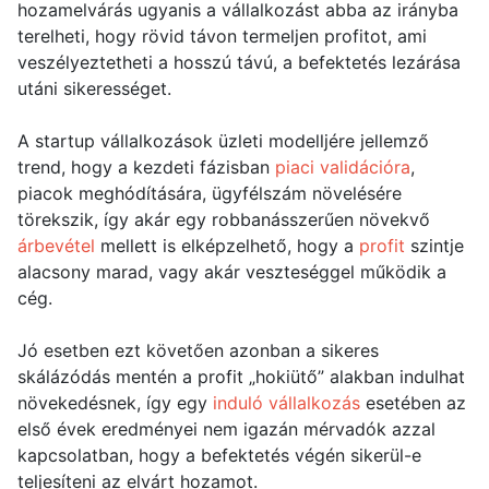
hozamelvárás ugyanis a vállalkozást abba az irányba
terelheti, hogy rövid távon termeljen profitot, ami
veszélyeztetheti a hosszú távú, a befektetés lezárása
utáni sikerességet.
A startup vállalkozások üzleti modelljére jellemző
trend, hogy a kezdeti fázisban
piaci validációra
,
piacok meghódítására, ügyfélszám növelésére
törekszik, így akár egy robbanásszerűen növekvő
árbevétel
mellett is elképzelhető, hogy a
profit
szintje
alacsony marad, vagy akár veszteséggel működik a
cég.
Jó esetben ezt követően azonban a sikeres
skálázódás mentén a profit „hokiütő” alakban indulhat
növekedésnek, így egy
induló vállalkozás
esetében az
első évek eredményei nem igazán mérvadók azzal
kapcsolatban, hogy a befektetés végén sikerül-e
teljesíteni az elvárt hozamot.