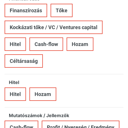
Finanszírozás
Tőke
Kockázati tőke / VC / Ventures capital
Hitel
Cash-flow
Hozam
Céltársaság
Hitel
Hitel
Hozam
Mutatószámok / Jellemzők
Cash-flow
Profit / Nyereség / Eredmény