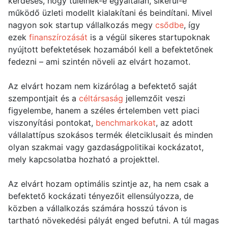
kérdéses, hogy túlélnek-e egyáltalán, sikerül-e
működő üzleti modellt kialakítani és beindítani. Mivel
nagyon sok startup vállalkozás megy
csődbe
, így
ezek
finanszírozását
is a végül sikeres startupoknak
nyújtott befektetések hozamából kell a befektetőnek
fedezni – ami szintén növeli az elvárt hozamot.
Az elvárt hozam nem kizárólag a befektető saját
szempontjait és a
céltársaság
jellemzőit veszi
figyelembe, hanem a széles értelemben vett piaci
viszonyítási pontokat,
benchmarkokat
, az adott
vállalattípus szokásos termék életciklusait és minden
olyan szakmai vagy gazdaságpolitikai kockázatot,
mely kapcsolatba hozható a projekttel.
Az elvárt hozam optimális szintje az, ha nem csak a
befektető kockázati tényezőit ellensúlyozza, de
közben a vállalkozás számára hosszú távon is
tartható növekedési pályát enged befutni. A túl magas