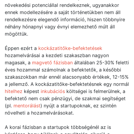
növekedési potenciállal rendelkeznek, ugyanakkor
ennek modellezésére a saját történetükben nem áll
rendelkezésre elegendő információ, hiszen többnyire
néhány hónapnyi vagy évnyi elemezhető múlt áll
mögöttük.
Éppen ezért a
kockázatitőke-befektetések
hozamelvárásai a kezdeti szakaszban nagyon
magasak, a
magvető fázisban
általában 25-30% feletti
éves hozammal számolnak a befektetők, a későbbi
szakaszokban már ennél alacsonyabb értékek, 12-15%
a jellemző. A kockázatitőke-befektetésnek egy normál
hitelhez
képest
inkubációs
költségei is felmerülnek, a
befektető nem csak pénzügyi, de szakmai segítséget
(pl.
mentorálást
) nyújt a startupoknak, ez szintén
növelheti a hozamelvárásokat.
A korai fázisban a startupok többségénél az is