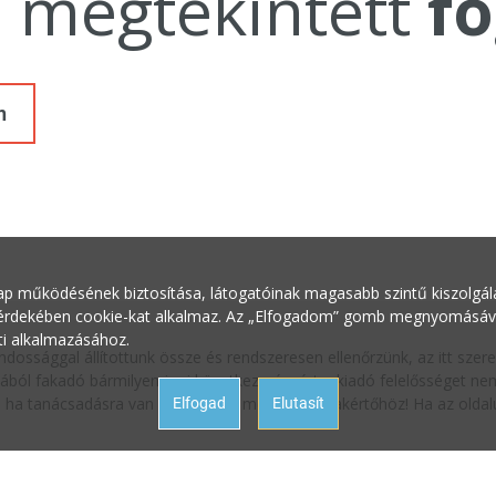
a megtekintett
fo
n
ap működésének biztosítása, látogatóinak magasabb szintű kiszolgálás
 érdekében cookie-kat alkalmaz. Az „Elfogadom” gomb megnyomásával 
ti alkalmazásához.
ndossággal állítottunk össze és rendszeresen ellenőrzünk, az itt sze
ából fakadó bármilyen jogi következményért a kiadó felelősséget nem 
oz, ha tanácsadásra van szüksége a megfelelő szakértőhöz! Ha az oldalu
Elfogad
Elutasít