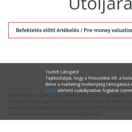
Utoljár
Befektetés előtti értékelés / Pre-money valuatio
Tisztelt Látogató!
Tájékoztatjuk, hogy a Pressonline Kft. a honl
illetve a marketing tevékenység támogatása
linken
elérhető szabályzatban foglaltak szerin
Oldalunk célja a tájékoztatás. Minden tartalmat a legnagyobb go
vonatkozó üzleti, jogi tanácsadásnak, az információk alkalmazás
Hivatalos állásfoglalásért mindig forduljon az illetékes hivatalh
jelezze nekünk:
hibabejelentes@startupguide.hu
!