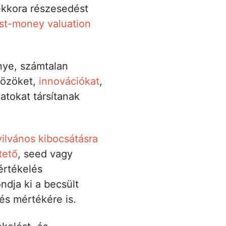
ekkora részesedést
st-money valuation
nye, számtalan
közöket,
innovációkat
,
atokat társítanak
ilvános kibocsátásra
tető
, seed vagy
 értékelés
ndja ki a becsült
s mértékére is.