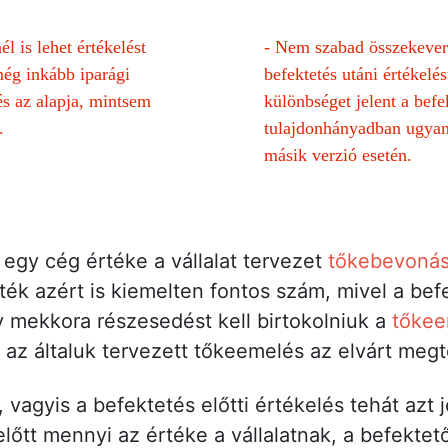
 is lehet értékelést
-
Nem szabad összekeverni
még inkább iparági
befektetés utáni értékelé
és az alapja, mintsem
különbséget jelent a befek
.
tulajdonhányadban ugyan
másik verzió esetén.
egy cég értéke a vállalat tervezet
tőkebevonás
rték azért is kiemelten fontos szám, mivel a be
y mekkora részesedést kell birtokolniuk a
tőkee
y az általuk tervezett tőkeemelés az elvárt meg
vagyis a befektetés előtti értékelés tehát azt j
előtt mennyi az értéke a vállalatnak, a befekte