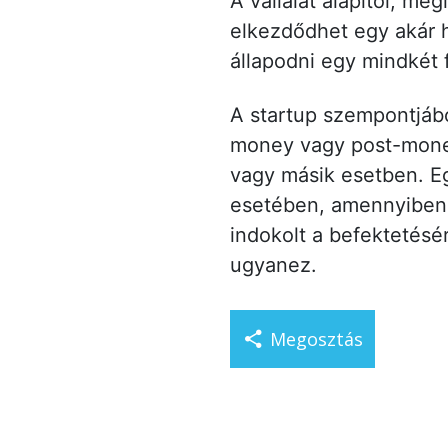
A vállalat alapítói, meg
elkezdődhet egy akár 
állapodni egy mindkét 
A startup szempontjábó
money vagy post-money
vagy másik esetben. Eg
esetében, amennyiben p
indokolt a befektetésé
ugyanez.
Megosztás