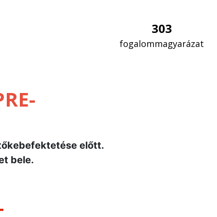
303
fogalommagyarázat
PRE-
tőkebefektetése előtt.
et bele.
–