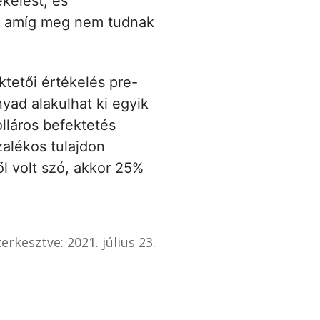
ékelést, és
, amíg meg nem tudnak
tetői értékelés pre-
ad alakulhat ki egyik
lláros befektetés
alékos tulajdon
l volt szó, akkor 25%
erkesztve: 2021. július 23.