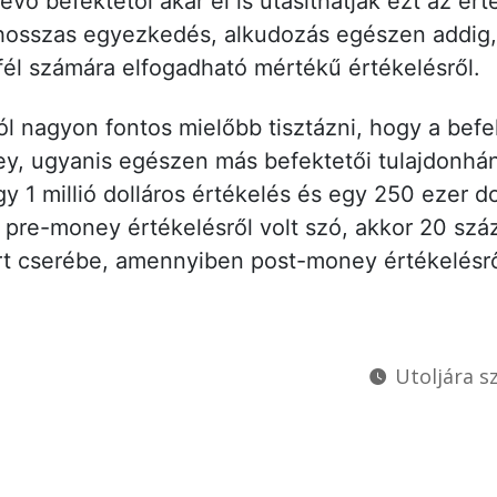
lévő befektetői akár el is utasíthatják ezt az ért
hosszas egyezkedés, alkudozás egészen addig
fél számára elfogadható mértékű értékelésről.
l nagyon fontos mielőbb tisztázni, hogy a befek
, ugyanis egészen más befektetői tulajdonhány
y 1 millió dolláros értékelés és egy 250 ezer do
re-money értékelésről volt szó, akkor 20 száz
rt cserébe, amennyiben post-money értékelésrő
Utoljára sz