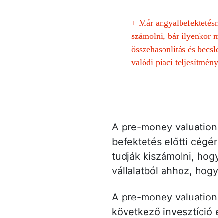
+
Már angyalbefektetésnél
számolni, bár ilyenkor 
összehasonlítás és becsl
valódi piaci teljesítmény
A pre-money valuation 
befektetés előtti cégé
tudják kiszámolni, hog
vállalatból ahhoz, hog
A pre-money valuation, 
következő invesztíció 