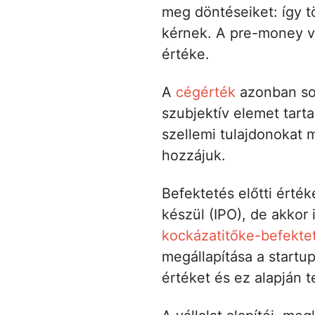
meg döntéseiket: így t
kérnek. A pre-money v
értéke.
A
cégérték
azonban soh
szubjektív elemet tart
szellemi tulajdonokat 
hozzájuk.
Befektetés előtti érté
készül (IPO), de akkor 
kockázatitőke-befekte
megállapítása a startup
értéket és ez alapján t