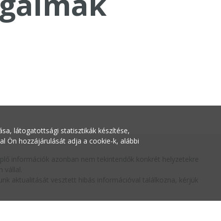
galmak
a, látogatottsági statisztikák készítése,
Ön hozzájárulását adja a cookie-k, alábbi
replő információk azonban nem tekintendők konkrét helyzetekre
vállal.
nk aktualitását vesztett hibás információval találkozna, kérjük