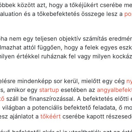
öbbek között azt, hogy a tőkéjükért cserébe m
aluation és a tőkebefektetés összege lesz a
po
a nem egy teljesen objektív számítás eredmé
almazhat attól függően, hogy a felek egyes esz
milyen értékkel ruháznak fel vagy milyen kockáz
kelésre mindenképp sor kerül, mielőtt egy cég
ny
is, amikor egy
startup
esetében az
angyalbefek
tő
száll be finanszírozással. A befektetés előtti
 világban a potenciális befektető feladata, ő mo
esz ajánlatot a
tőkéért
cserébe kapott részesedé