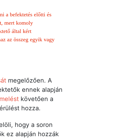
 a befektetés előtti és
st, mert komoly
tető által kért
az az összeg egyik vagy
át
megelőzően. A
fektetők ennek alapján
melést
követően a
térülést hozza.
elöli, hogy a soron
tők ez alapján hozzák