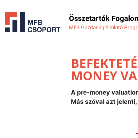
Összetartók Fogalo
MFB Gazdaság­élénkítő Prog
BEFEKTETÉS
MONEY VA
A pre-money valuation 
Más szóval azt jelenti,