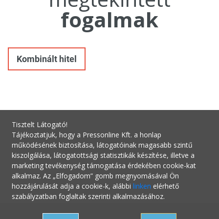
fogalmak
Kombinált hitel
Tisztelt Látogató!
Tájékoztatjuk, hogy a Pressonline Kft. a honlap
működésének biztosítása, látogatóinak magasabb szintű
kiszolgálása, látogatottsági statisztikák készítése, illetve a
marketing tevékenység támogatása érdekében cookie-kat
alkalmaz. Az „Elfogadom” gomb megnyomásával Ön
hozzájárulását adja a cookie-k, alábbi
linken
elérhető
szabályzatban foglaltak szerinti alkalmazásához.