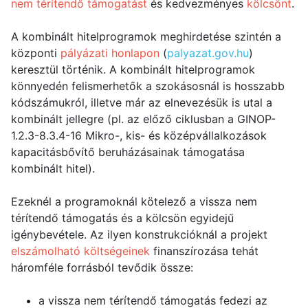
nem térítendő támogatást
és kedvezményes
kölcsönt
.
A kombinált hitelprogramok meghirdetése szintén a
központi
pályázati honlapon
(
palyazat.gov.hu
)
keresztül történik. A kombinált hitelprogramok
könnyedén felismerhetők a szokásosnál is hosszabb
kódszámukról, illetve már az elnevezésük is utal a
kombinált jellegre (pl. az előző ciklusban a GINOP-
1.2.3-8.3.4-16 Mikro-, kis- és középvállalkozások
kapacitásbővítő beruházásainak támogatása
kombinált hitel).
Ezeknél a programoknál kötelező a vissza nem
térítendő támogatás és a kölcsön egyidejű
igénybevétele. Az ilyen konstrukcióknál a projekt
elszámolható költségeinek
finanszírozása tehát
háromféle forrásból tevődik össze:
a vissza nem térítendő támogatás fedezi az