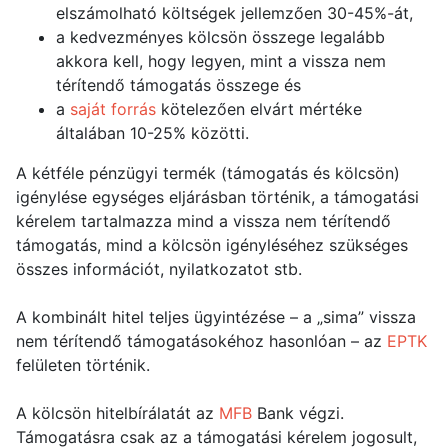
elszámolható költségek jellemzően 30-45%-át,
a kedvezményes kölcsön összege legalább
akkora kell, hogy legyen, mint a vissza nem
térítendő támogatás összege és
a
saját forrás
kötelezően elvárt mértéke
általában 10-25% közötti.
A kétféle pénzügyi termék (támogatás és kölcsön)
igénylése egységes eljárásban történik, a támogatási
kérelem tartalmazza mind a vissza nem térítendő
támogatás, mind a kölcsön igényléséhez szükséges
összes információt, nyilatkozatot stb.
A kombinált hitel teljes ügyintézése – a „sima” vissza
nem térítendő támogatásokéhoz hasonlóan – az
EPTK
felületen történik.
A kölcsön hitelbírálatát az
MFB
Bank végzi.
Támogatásra csak az a támogatási kérelem jogosult,