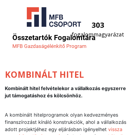
303
fogalommagyarázat
Összetartók Fogalomtára
MFB Gazdaság­élénkítő Program
KOMBINÁLT HITEL
Kombinált hitel felvételekor a vállalkozás egyszerre
jut támogatáshoz és kölcsönhöz.
A kombinált hitelprogramok olyan kedvezményes
finanszírozást kínáló konstrukciók, ahol a vállalkozás
adott projektjéhez egy eljárásban igényelhet
vissza