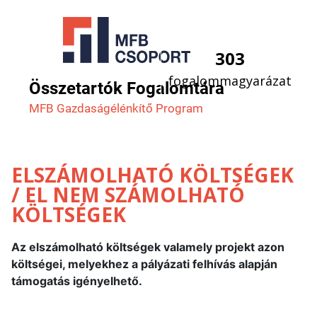
303
fogalommagyarázat
Összetartók Fogalomtára
MFB Gazdaság­élénkítő Program
ELSZÁMOLHATÓ KÖLTSÉGEK
/ EL NEM SZÁMOLHATÓ
KÖLTSÉGEK
Az elszámolható költségek valamely projekt azon
költségei, melyekhez a pályázati felhívás alapján
támogatás igényelhető.