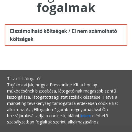
fogalmak
Elszámolható költségek / El nem számolható
költségek
Tisztelt Látogató!
Tájékoztatjuk, hogy a Pressonline Kft. a honlap
működésének biztosítása, látogatóinak magasabb szintű
kiszolgálása, látogatottsági statisztikák készítése, illetve a
marketing tevékenység támogatása érdekében cookie-kat
alkalmaz. Az „Elfogadom” gomb megnyomásával Ön
hozzájárulását adja a cookie-k, alábbi
linken
elérhető
szabályzatban foglaltak szerinti alkalmazásához.