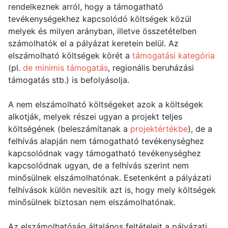
rendelkeznek arról, hogy a támogatható
tevékenységekhez kapcsolódó költségek közül
melyek és milyen arányban, illetve összetételben
számolhatók el a pályázat keretein belül. Az
elszámolható költségek körét a
támogatási kategória
(pl.
de minimis támogatás
, regionális beruházási
támogatás stb.) is befolyásolja.
A nem elszámolható költségeket azok a költségek
alkotják, melyek részei ugyan a projekt teljes
költségének (beleszámítanak a
projektértékbe
), de a
felhívás alapján nem támogatható tevékenységhez
kapcsolódnak vagy támogatható tevékenységhez
kapcsolódnak ugyan, de a felhívás szerint nem
minősülnek elszámolhatónak. Esetenként a pályázati
felhívások külön nevesítik azt is, hogy mely költségek
minősülnek biztosan nem elszámolhatónak.
Az elszámolhatóság általános feltételeit a pályázati