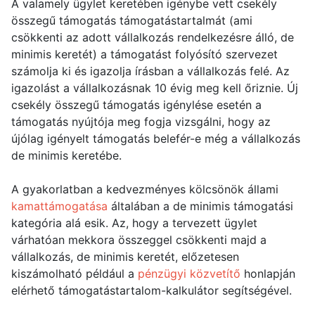
A valamely ügylet keretében igénybe vett csekély
összegű támogatás támogatástartalmát (ami
csökkenti az adott vállalkozás rendelkezésre álló, de
minimis keretét) a támogatást folyósító szervezet
számolja ki és igazolja írásban a vállalkozás felé. Az
igazolást a vállalkozásnak 10 évig meg kell őriznie. Új
csekély összegű támogatás igénylése esetén a
támogatás nyújtója meg fogja vizsgálni, hogy az
újólag igényelt támogatás belefér-e még a vállalkozás
de minimis keretébe.
A gyakorlatban a kedvezményes kölcsönök állami
kamattámogatása
általában a de minimis támogatási
kategória alá esik. Az, hogy a tervezett ügylet
várhatóan mekkora összeggel csökkenti majd a
vállalkozás, de minimis keretét, előzetesen
kiszámolható például a
pénzügyi közvetítő
honlapján
elérhető támogatástartalom-kalkulátor segítségével.