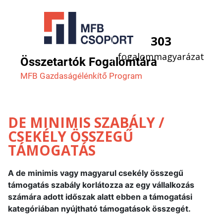
303
fogalommagyarázat
Összetartók Fogalomtára
MFB Gazdaság­élénkítő Program
DE MINIMIS SZABÁLY /
CSEKÉLY ÖSSZEGŰ
TÁMOGATÁS
A de minimis vagy magyarul csekély összegű
támogatás szabály korlátozza az egy vállalkozás
számára adott időszak alatt ebben a támogatási
kategóriában nyújtható támogatások összegét.