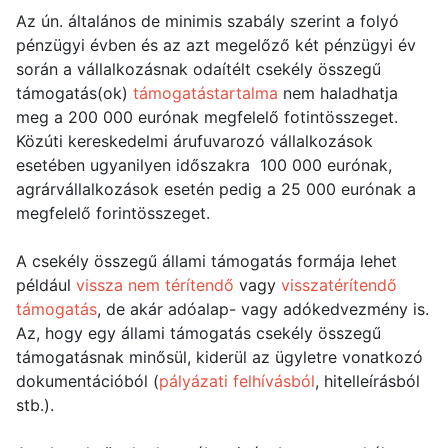
Az ún. általános de minimis szabály szerint a folyó
pénzügyi évben és az azt megelőző két pénzügyi év
során a vállalkozásnak odaítélt csekély összegű
támogatás(ok)
támogatástartalma
nem haladhatja
meg a 200 000 eurónak megfelelő fotintösszeget.
Közúti kereskedelmi árufuvarozó vállalkozások
esetében ugyanilyen időszakra 100 000 eurónak,
agrárvállalkozások esetén pedig a 25 000 eurónak a
megfelelő forintösszeget.
A csekély összegű állami támogatás formája lehet
például
vissza nem térítendő
vagy
visszatérítendő
támogatás
, de akár adóalap- vagy adókedvezmény is.
Az, hogy egy állami támogatás csekély összegű
támogatásnak minősül, kiderül az ügyletre vonatkozó
dokumentációból (
pályázati felhívásból
, hitelleírásból
stb.).