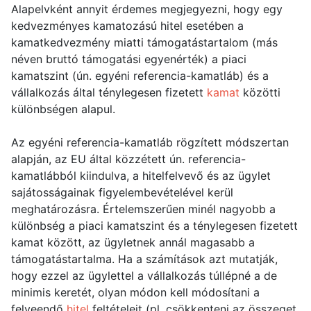
Alapelvként annyit érdemes megjegyezni, hogy egy
kedvezményes kamatozású hitel esetében a
kamatkedvezmény miatti támogatástartalom (más
néven bruttó támogatási egyenérték) a piaci
kamatszint (ún. egyéni referencia-kamatláb) és a
vállalkozás által ténylegesen fizetett
kamat
közötti
különbségen alapul.
Az egyéni referencia-kamatláb rögzített módszertan
alapján, az EU által közzétett ún. referencia-
kamatlábból kiindulva, a hitelfelvevő és az ügylet
sajátosságainak figyelembevételével kerül
meghatározásra. Értelemszerűen minél nagyobb a
különbség a piaci kamatszint és a ténylegesen fizetett
kamat között, az ügyletnek annál magasabb a
támogatástartalma. Ha a számítások azt mutatják,
hogy ezzel az ügylettel a vállalkozás túllépné a de
minimis keretét, olyan módon kell módosítani a
felveendő
hitel
feltételeit (pl. csökkenteni az összeget,