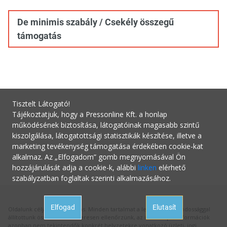
De minimis szabály / Csekély összegű
támogatás
Tisztelt Látogató!
Tájékoztatjuk, hogy a Pressonline Kft. a honlap
működésének biztosítása, látogatóinak magasabb szintű
kiszolgálása, látogatottsági statisztikák készítése, illetve a
marketing tevékenység támogatása érdekében cookie-kat
alkalmaz. Az „Elfogadom” gomb megnyomásával Ön
hozzájárulását adja a cookie-k, alábbi
linken
elérhető
szabályzatban foglaltak szerinti alkalmazásához.
Elfogad
Elutasít
Oldalunk célja a tájékoztatás. Minden tartalmat a legnagyobb gondossággal
állítottunk össze és rendszeresen ellenőrzünk, az itt szereplő információk
azonban nem tekintendők konkrét helyzetekre vonatkozó üzleti, jogi