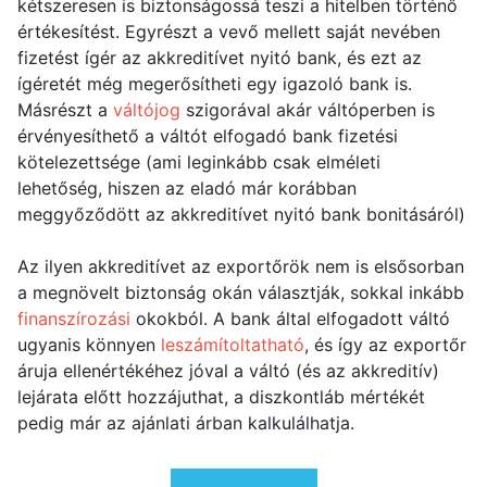
kétszeresen is biztonságossá teszi a hitelben történő
értékesítést. Egyrészt a vevő mellett saját nevében
fizetést ígér az akkreditívet nyitó bank, és ezt az
ígéretét még megerősítheti egy igazoló bank is.
Másrészt a
váltójog
szigorával akár váltóperben is
érvényesíthető a váltót elfogadó bank fizetési
kötelezettsége (ami leginkább csak elméleti
lehetőség, hiszen az eladó már korábban
meggyőződött az akkreditívet nyitó bank bonitásáról)
Az ilyen akkreditívet az exportőrök nem is elsősorban
a megnövelt biztonság okán választják, sokkal inkább
finanszírozási
okokból. A bank által elfogadott váltó
ugyanis könnyen
leszámítoltatható
, és így az exportőr
áruja ellenértékéhez jóval a váltó (és az akkreditív)
lejárata előtt hozzájuthat, a diszkontláb mértékét
pedig már az ajánlati árban kalkulálhatja.