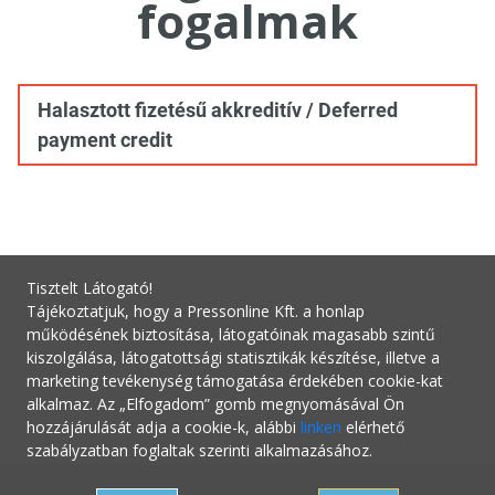
fogalmak
Halasztott fizetésű akkreditív / Deferred
payment credit
Tisztelt Látogató!
Tájékoztatjuk, hogy a Pressonline Kft. a honlap
működésének biztosítása, látogatóinak magasabb szintű
kiszolgálása, látogatottsági statisztikák készítése, illetve a
marketing tevékenység támogatása érdekében cookie-kat
alkalmaz. Az „Elfogadom” gomb megnyomásával Ön
hozzájárulását adja a cookie-k, alábbi
linken
elérhető
szabályzatban foglaltak szerinti alkalmazásához.