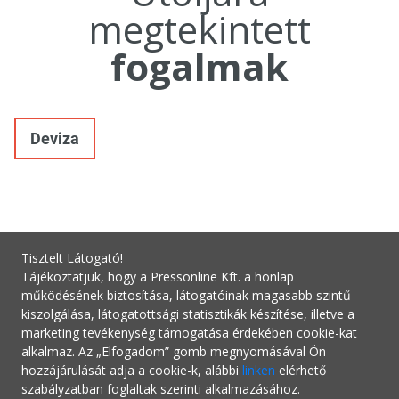
megtekintett
fogalmak
Deviza
Tisztelt Látogató!
Tájékoztatjuk, hogy a Pressonline Kft. a honlap
működésének biztosítása, látogatóinak magasabb szintű
kiszolgálása, látogatottsági statisztikák készítése, illetve a
marketing tevékenység támogatása érdekében cookie-kat
alkalmaz. Az „Elfogadom” gomb megnyomásával Ön
hozzájárulását adja a cookie-k, alábbi
linken
elérhető
szabályzatban foglaltak szerinti alkalmazásához.