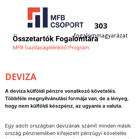
303
fogalommagyarázat
Összetartók Fogalomtára
MFB Gazdaság­élénkítő Program
DEVIZA
A deviza külföldi pénzre vonatkozó követelés.
Többféle megnyilvánulási formája van, de a lényeg,
hogy nem külföldi készpénz, az ugyanis a valuta.
Egy adott országban devizának számít minden másik
ország pénznemében kifejezett pénzügyi követelés