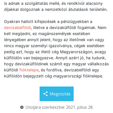
is adnak a szolgáltatás mellé, és rendkívül alacsony
díjakkal dolgoznak a nemzetközi átutalások területén.
Gyakran hallott kifejezések a pénzügyekben a
devizabelföldi
, illetve a devizakülföldi fogalmak. Nem
kell megijedni, ez magánszemélyek esetében
lényegében annyit jelent, hogy az illetőnek van vagy
nincs magyar személyi igazolványa, cégek esetében
pedig azt, hogy az illető cég Magyarországon, avagy
külföldön van bejegyezve. Annyit azért jó, ha tudunk,
hogy devizakülföldinek számít egy magyar vállalkozás
külföldi
fióktelepe
, és fordítva, devizabelföldi egy
külföldön bejegyzett cég magyarországi fióktelepe.
Megosztás
Utoljára szerkesztve: 2021. július 28.