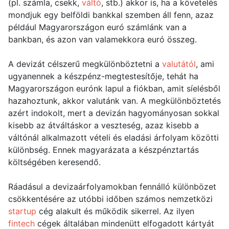
(pl. számla, csekk,
váltó
, stb.) akkor is, ha a követelés
mondjuk egy belföldi bankkal szemben áll fenn, azaz
például Magyarországon euró számlánk van a
bankban, és azon van valamekkora euró összeg.
A devizát célszerű megkülönböztetni a
valutától
, ami
ugyanennek a készpénz-megtestesítője, tehát ha
Magyarországon eurónk lapul a fiókban, amit síelésből
hazahoztunk, akkor valutánk van. A megkülönböztetés
azért indokolt, mert a devizán hagyományosan sokkal
kisebb az átváltáskor a veszteség, azaz kisebb a
váltónál alkalmazott vételi és eladási árfolyam közötti
különbség. Ennek magyarázata a készpénztartás
költségében keresendő.
Ráadásul a devizaárfolyamokban fennálló különbözet
csökkentésére az utóbbi időben számos nemzetközi
startup
cég alakult és működik sikerrel. Az ilyen
fintech
cégek általában mindenütt elfogadott kártyát