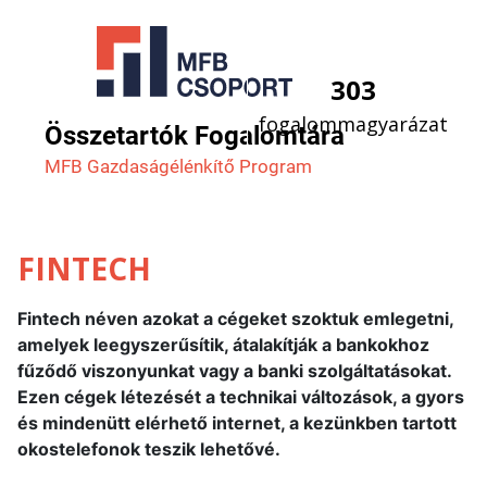
303
fogalommagyarázat
Összetartók Fogalomtára
MFB Gazdaság­élénkítő Program
FINTECH
Fintech néven azokat a cégeket szoktuk emlegetni,
amelyek leegyszerűsítik, átalakítják a bankokhoz
fűződő viszonyunkat vagy a banki szolgáltatásokat.
Ezen cégek létezését a technikai változások, a gyors
és mindenütt elérhető internet, a kezünkben tartott
okostelefonok teszik lehetővé.