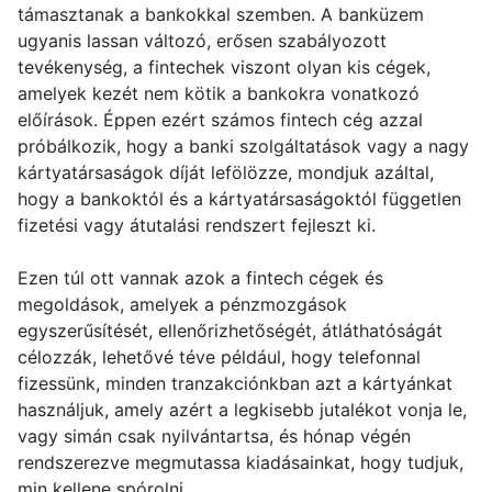
támasztanak a bankokkal szemben. A banküzem
ugyanis lassan változó, erősen szabályozott
tevékenység, a fintechek viszont olyan kis cégek,
amelyek kezét nem kötik a bankokra vonatkozó
előírások. Éppen ezért számos fintech cég azzal
próbálkozik, hogy a banki szolgáltatások vagy a nagy
kártyatársaságok díját lefölözze, mondjuk azáltal,
hogy a bankoktól és a kártyatársaságoktól független
fizetési vagy átutalási rendszert fejleszt ki.
Ezen túl ott vannak azok a fintech cégek és
megoldások, amelyek a pénzmozgások
egyszerűsítését, ellenőrizhetőségét, átláthatóságát
célozzák, lehetővé téve például, hogy telefonnal
fizessünk, minden tranzakciónkban azt a kártyánkat
használjuk, amely azért a legkisebb jutalékot vonja le,
vagy simán csak nyilvántartsa, és hónap végén
rendszerezve megmutassa kiadásainkat, hogy tudjuk,
min kellene spórolni.