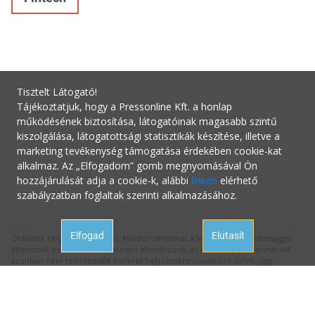
Tisztelt Látogató!
Tájékoztatjuk, hogy a Pressonline Kft. a honlap
működésének biztosítása, látogatóinak magasabb szintű
kiszolgálása, látogatottsági statisztikák készítése, illetve a
marketing tevékenység támogatása érdekében cookie-kat
alkalmaz. Az „Elfogadom” gomb megnyomásával Ön
hozzájárulását adja a cookie-k, alábbi
linken
elérhető
szabályzatban foglaltak szerinti alkalmazásához.
Elfogad
Elutasít
Oldalunk célja a tájékoztatás. Minden tartalmat a legnagyobb gondossággal
állítottunk össze és rendszeresen ellenőrzünk, az itt szereplő információk
azonban nem tekintendők konkrét helyzetekre vonatkozó üzleti, jogi
tanácsadásnak, az információk alkalmazásából fakadó bármilyen jogi
következményért a kiadó felelősséget nem vállal.
Hivatalos állásfoglalásért mindig forduljon az illetékes hivatalhoz, ha
tanácsadásra van szüksége a megfelelő szakértőhöz! Ha az oldalunk