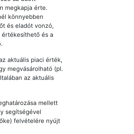
an megkapja érte.
inél könnyebben
vőt és eladót vonzó,
 értékesíthető és a
ő.
z aktuális piaci érték,
agy megvásárolható (pl.
ltalában az aktuális
meghatározása mellett
ny segítségével
őke) felvételére nyújt