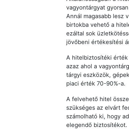
vagyontárgyat gyorsan 
Annál magasabb lesz va
birtokba vehető a hitel
ezáltal sok üzletkötés
jövőbeni értékesítési 
A hitelbiztosítéki érté
azaz ahol a vagyontárgy
tárgyi eszközök, gépek)
piaci érték 70-90%-a.
A felvehető hitel össz
szükséges az elvárt fed
számolható ki, hogy ado
elegendő biztosítékot.