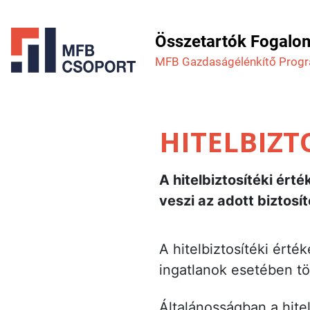
Összetartók Fogalo
MFB Gazdaság­élénkítő Prog
HITELBIZTO
A hitelbiztosítéki ért
veszi az adott biztosít
A hitelbiztosítéki érté
ingatlanok esetében t
Általánosságban a hitel