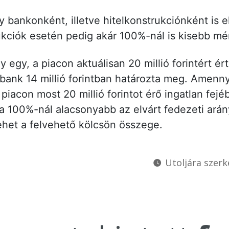
y bankonként, illetve hitelkonstrukciónként is e
ciók esetén pedig akár 100%-nál is kisebb mér
y egy, a piacon aktuálisan 20 millió forintért ér
a bank 14 millió forintban határozta meg. Amenn
 piacon most 20 millió forintot érő ingatlan fejé
Ha 100%-nál alacsonyabb az elvárt fedezeti arán
het a felvehető kölcsön összege.
Utoljára szerk