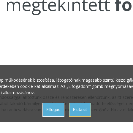
a megtekintett
fo
ap működésének biztosítása, látogatóinak magasabb szintű kiszolgálás
 érdekében cookie-kat alkalmaz. Az „Elfogadom” gomb megnyomásával 
ti alkalmazásához.
ndossággal állítottunk össze és rendszeresen ellenőrzünk, az itt sze
ából fakadó bármilyen jogi következményért a kiadó felelősséget nem 
oz, ha tanácsadásra van szüksége a megfelelő szakértőhöz! Ha az oldalu
Elfogad
Elutasít