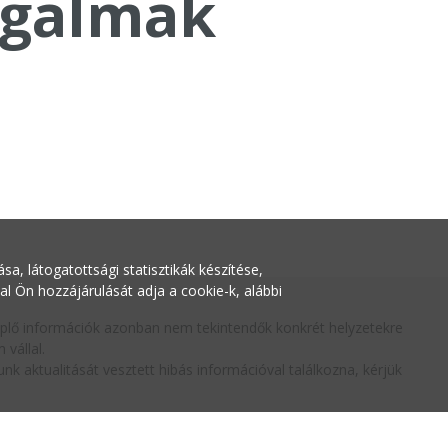
galmak
a, látogatottsági statisztikák készítése,
Ön hozzájárulását adja a cookie-k, alábbi
replő információk azonban nem tekintendők konkrét helyzetekre
vállal.
nk aktualitását vesztett hibás információval találkozna, kérjük