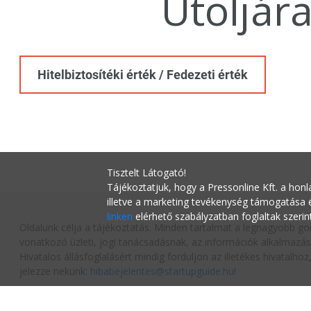
Utoljár
Hitelbiztosítéki érték / Fedezeti érték
Tisztelt Látogató!
Tájékoztatjuk, hogy a Pressonline Kft. a honl
illetve a marketing tevékenység támogatása
linken
elérhető szabályzatban foglaltak szerin
Oldalunk célja a tájékoztatás. Minden tartalmat a legnagyobb go
vonatkozó üzleti, jogi tanácsadásnak, az információk alkalmazás
Hivatalos állásfoglalásért mindig forduljon az illetékes hivatalh
jelezze nekünk:
hibabejelentes@startupguide.hu
!