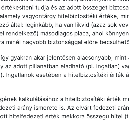
értékesíteni tudja és az adott összeget biztos
lamely vagyontárgy hitelbiztosítéki értéke, m
ező által: leginkább, ha van likvid (azaz sok ve
sel rendelkező) másodlagos piaca, ahol könnyen
ára minél nagyobb biztonsággal előre becsülhet
k így gyakran akár jelentősen alacsonyabb, mint a
 az adott pillanatban eladható (pl. ingatlan) v
. Ingatlanok esetében a hitelbiztosítéki érték á
egének kalkulálásához a hitelbiztosítéki érték 
ezeti arány ismerete is. Az elvárt fedezeti ará
tt hitelfedezeti érték mekkora összegű hitel (t