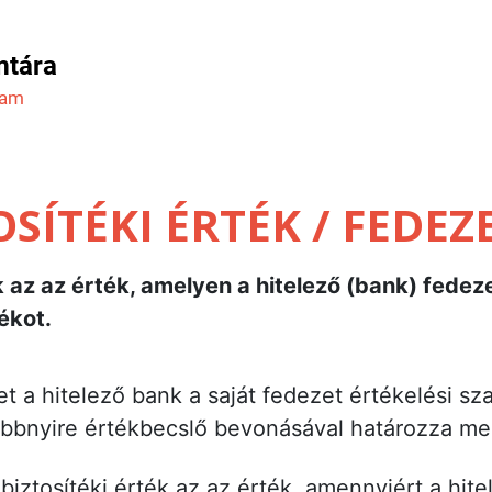
mtára
ram
SÍTÉKI ÉRTÉK / FEDEZ
ék az az érték, amelyen a hitelező (bank) fede
ékot.
ket a hitelező bank a saját fedezet értékelési sza
öbbnyire értékbecslő bevonásával határozza m
biztosítéki érték az az érték, amennyiért a hite