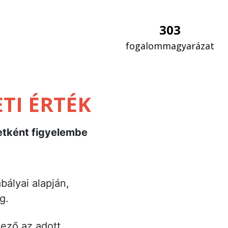
303
fogalommagyarázat
ETI ÉRTÉK
zetként figyelembe
bályai alapján,
eg.
lező az adott